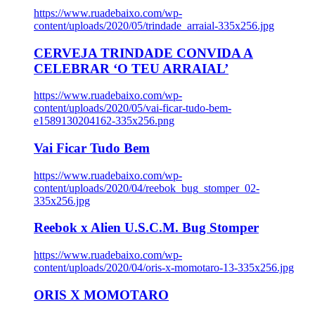
https://www.ruadebaixo.com/wp-
content/uploads/2020/05/trindade_arraial-335x256.jpg
CERVEJA TRINDADE CONVIDA A
CELEBRAR ‘O TEU ARRAIAL’
https://www.ruadebaixo.com/wp-
content/uploads/2020/05/vai-ficar-tudo-bem-
e1589130204162-335x256.png
Vai Ficar Tudo Bem
https://www.ruadebaixo.com/wp-
content/uploads/2020/04/reebok_bug_stomper_02-
335x256.jpg
Reebok x Alien U.S.C.M. Bug Stomper
https://www.ruadebaixo.com/wp-
content/uploads/2020/04/oris-x-momotaro-13-335x256.jpg
ORIS X MOMOTARO