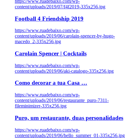
https://www.ruadebaixo.com/wp-
content/uploads/2019/07/f4f2019-335x256.jpg
Football 4 Friendship 2019
https://www.ruadebaixo.com/wp-
content/uploads/2019/06/carolain-spencer-by-hugo-
macedo_2-335x256.jpg
Carolain Spencer | Cocktails
https://www.ruadebaixo.com/wp-
content/uploads/2019/06/aki-catalogo-335x256.jpg
Como decorar a tua Casa …
https://www.ruadebaixo.com/wp-
content/uploads/2019/06/restaurante_puro-7311-
fileminimizer-335x256.jpg
Puro, um restaurante, duas personalidades
https://www.ruadebaixo.com/wp-
content/uploads/2019/06/hello_summer_01-335x256.jpg