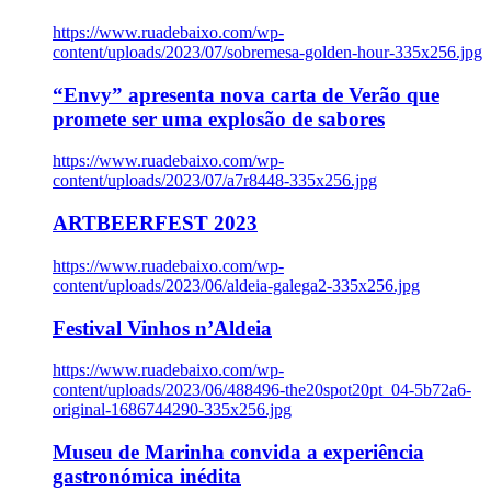
https://www.ruadebaixo.com/wp-
content/uploads/2023/07/sobremesa-golden-hour-335x256.jpg
“Envy” apresenta nova carta de Verão que
promete ser uma explosão de sabores
https://www.ruadebaixo.com/wp-
content/uploads/2023/07/a7r8448-335x256.jpg
ARTBEERFEST 2023
https://www.ruadebaixo.com/wp-
content/uploads/2023/06/aldeia-galega2-335x256.jpg
Festival Vinhos n’Aldeia
https://www.ruadebaixo.com/wp-
content/uploads/2023/06/488496-the20spot20pt_04-5b72a6-
original-1686744290-335x256.jpg
Museu de Marinha convida a experiência
gastronómica inédita