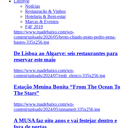
Lifestyle
Notícias
Restauração & Vinhos
Hotelaria & Bem-estar
Marcas & Eventos
F4F 2019
https://www.ruadebaixo.com/wp-
content/uploads/2026/05/broto-chiado-prato-pedro-pena-
bastos-335x256.jpg
De Lisboa ao Algarve: seis restaurantes para
reservar este maio
https://www.ruadebaixo.com/wp-
content/uploads/2024/07/emb_elenco-335x256.jpg
Estação Menina Bonita “From The Ocean To
The Stars”
https://www.ruadebaixo.com/wp-
content/uploads/2024/05/unnamed-335x256.jpg
A MUSA faz oito anos e vai festejar dentro e
fora de portas