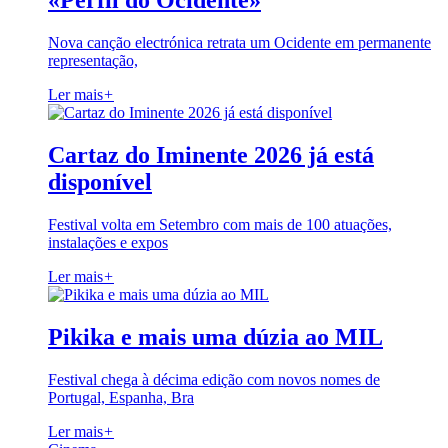
«Perfil do Ocidente»
Nova canção electrónica retrata um Ocidente em permanente
representação,
Ler mais
+
Cartaz do Iminente 2026 já está
disponível
Festival volta em Setembro com mais de 100 atuações,
instalações e expos
Ler mais
+
Pikika e mais uma dúzia ao MIL
Festival chega à décima edição com novos nomes de
Portugal, Espanha, Bra
Ler mais
+