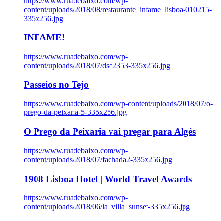
https://www.ruadebaixo.com/wp-
content/uploads/2018/08/restaurante_infame_lisboa-010215-
335x256.jpg
INFAME!
https://www.ruadebaixo.com/wp-
content/uploads/2018/07/dsc2353-335x256.jpg
Passeios no Tejo
https://www.ruadebaixo.com/wp-content/uploads/2018/07/o-
prego-da-peixaria-5-335x256.jpg
O Prego da Peixaria vai pregar para Algés
https://www.ruadebaixo.com/wp-
content/uploads/2018/07/fachada2-335x256.jpg
1908 Lisboa Hotel | World Travel Awards
https://www.ruadebaixo.com/wp-
content/uploads/2018/06/la_villa_sunset-335x256.jpg