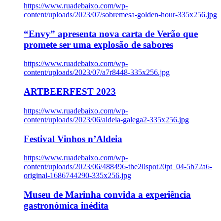
https://www.ruadebaixo.com/wp-
content/uploads/2023/07/sobremesa-golden-hour-335x256.jpg
“Envy” apresenta nova carta de Verão que
promete ser uma explosão de sabores
https://www.ruadebaixo.com/wp-
content/uploads/2023/07/a7r8448-335x256.jpg
ARTBEERFEST 2023
https://www.ruadebaixo.com/wp-
content/uploads/2023/06/aldeia-galega2-335x256.jpg
Festival Vinhos n’Aldeia
https://www.ruadebaixo.com/wp-
content/uploads/2023/06/488496-the20spot20pt_04-5b72a6-
original-1686744290-335x256.jpg
Museu de Marinha convida a experiência
gastronómica inédita