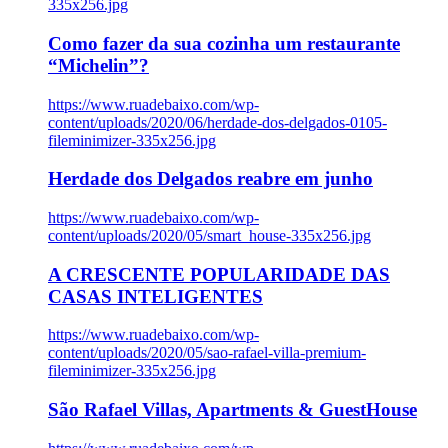
335x256.jpg
Como fazer da sua cozinha um restaurante
“Michelin”?
https://www.ruadebaixo.com/wp-
content/uploads/2020/06/herdade-dos-delgados-0105-
fileminimizer-335x256.jpg
Herdade dos Delgados reabre em junho
https://www.ruadebaixo.com/wp-
content/uploads/2020/05/smart_house-335x256.jpg
A CRESCENTE POPULARIDADE DAS
CASAS INTELIGENTES
https://www.ruadebaixo.com/wp-
content/uploads/2020/05/sao-rafael-villa-premium-
fileminimizer-335x256.jpg
São Rafael Villas, Apartments & GuestHouse