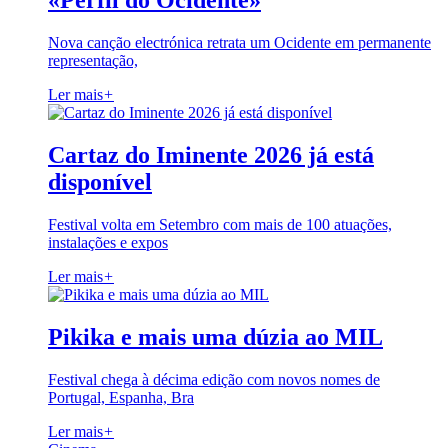
«Perfil do Ocidente»
Nova canção electrónica retrata um Ocidente em permanente
representação,
Ler mais
+
Cartaz do Iminente 2026 já está
disponível
Festival volta em Setembro com mais de 100 atuações,
instalações e expos
Ler mais
+
Pikika e mais uma dúzia ao MIL
Festival chega à décima edição com novos nomes de
Portugal, Espanha, Bra
Ler mais
+