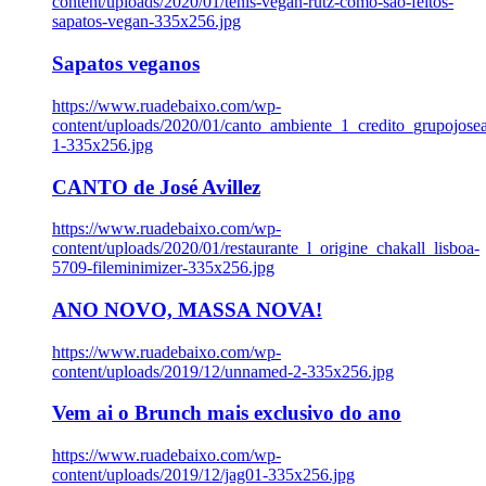
content/uploads/2020/01/tenis-vegan-rutz-como-sao-feitos-
sapatos-vegan-335x256.jpg
Sapatos veganos
https://www.ruadebaixo.com/wp-
content/uploads/2020/01/canto_ambiente_1_credito_grupojosea
1-335x256.jpg
CANTO de José Avillez
https://www.ruadebaixo.com/wp-
content/uploads/2020/01/restaurante_l_origine_chakall_lisboa-
5709-fileminimizer-335x256.jpg
ANO NOVO, MASSA NOVA!
https://www.ruadebaixo.com/wp-
content/uploads/2019/12/unnamed-2-335x256.jpg
Vem ai o Brunch mais exclusivo do ano
https://www.ruadebaixo.com/wp-
content/uploads/2019/12/jag01-335x256.jpg