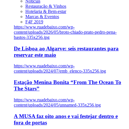
Notícias
Restauração & Vinhos
Hotelaria & Bem-estar
Marcas & Eventos
F4F 2019
https://www.ruadebaixo.com/wp-
content/uploads/2026/05/broto-chiado-prato-pedro-pena-
bastos-335x256.jpg
De Lisboa ao Algarve: seis restaurantes para
reservar este maio
https://www.ruadebaixo.com/wp-
content/uploads/2024/07/emb_elenco-335x256.jpg
Estação Menina Bonita “From The Ocean To
The Stars”
https://www.ruadebaixo.com/wp-
content/uploads/2024/05/unnamed-335x256.jpg
A MUSA faz oito anos e vai festejar dentro e
fora de portas