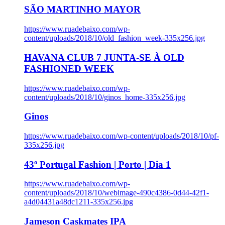
SÃO MARTINHO MAYOR
https://www.ruadebaixo.com/wp-
content/uploads/2018/10/old_fashion_week-335x256.jpg
HAVANA CLUB 7 JUNTA-SE À OLD
FASHIONED WEEK
https://www.ruadebaixo.com/wp-
content/uploads/2018/10/ginos_home-335x256.jpg
Ginos
https://www.ruadebaixo.com/wp-content/uploads/2018/10/pf-
335x256.jpg
43º Portugal Fashion | Porto | Dia 1
https://www.ruadebaixo.com/wp-
content/uploads/2018/10/webimage-490c4386-0d44-42f1-
a4d04431a48dc1211-335x256.jpg
Jameson Caskmates IPA