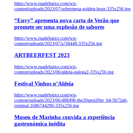
https://www.ruadebaixo.com/wp-
content/uploads/2023/07/sobremesa-golden-hour-335x256.jpg
“Envy” apresenta nova carta de Verão que
promete ser uma explosão de sabores
https://www.ruadebaixo.com/wp-
content/uploads/2023/07/a7r8448-335x256.jpg
ARTBEERFEST 2023
https://www.ruadebaixo.com/wp-
content/uploads/2023/06/aldeia-galega2-335x256.jpg
Festival Vinhos n’Aldeia
https://www.ruadebaixo.com/wp-
content/uploads/2023/06/488496-the20spot20pt_04-5b72a6-
original-1686744290-335x256.jpg
Museu de Marinha convida a experiência
gastronómica inédita