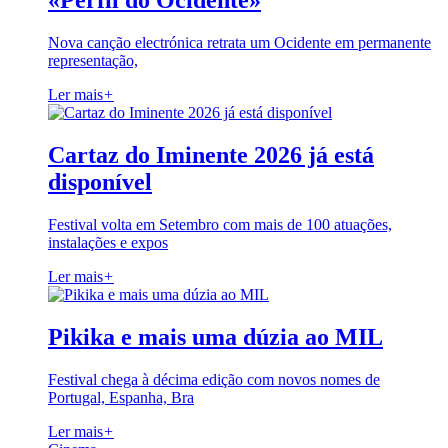
«Perfil do Ocidente»
Nova canção electrónica retrata um Ocidente em permanente
representação,
Ler mais
+
Cartaz do Iminente 2026 já está
disponível
Festival volta em Setembro com mais de 100 atuações,
instalações e expos
Ler mais
+
Pikika e mais uma dúzia ao MIL
Festival chega à décima edição com novos nomes de
Portugal, Espanha, Bra
Ler mais
+