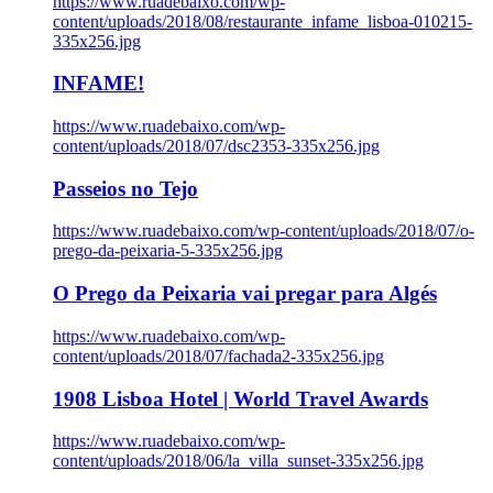
https://www.ruadebaixo.com/wp-
content/uploads/2018/08/restaurante_infame_lisboa-010215-
335x256.jpg
INFAME!
https://www.ruadebaixo.com/wp-
content/uploads/2018/07/dsc2353-335x256.jpg
Passeios no Tejo
https://www.ruadebaixo.com/wp-content/uploads/2018/07/o-
prego-da-peixaria-5-335x256.jpg
O Prego da Peixaria vai pregar para Algés
https://www.ruadebaixo.com/wp-
content/uploads/2018/07/fachada2-335x256.jpg
1908 Lisboa Hotel | World Travel Awards
https://www.ruadebaixo.com/wp-
content/uploads/2018/06/la_villa_sunset-335x256.jpg