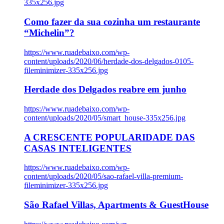
335x256.jpg
Como fazer da sua cozinha um restaurante
“Michelin”?
https://www.ruadebaixo.com/wp-
content/uploads/2020/06/herdade-dos-delgados-0105-
fileminimizer-335x256.jpg
Herdade dos Delgados reabre em junho
https://www.ruadebaixo.com/wp-
content/uploads/2020/05/smart_house-335x256.jpg
A CRESCENTE POPULARIDADE DAS
CASAS INTELIGENTES
https://www.ruadebaixo.com/wp-
content/uploads/2020/05/sao-rafael-villa-premium-
fileminimizer-335x256.jpg
São Rafael Villas, Apartments & GuestHouse