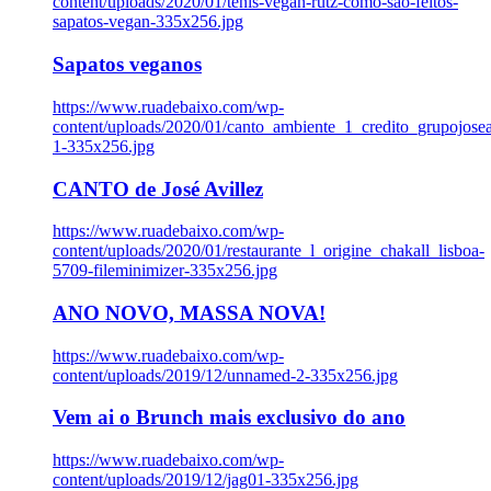
content/uploads/2020/01/tenis-vegan-rutz-como-sao-feitos-
sapatos-vegan-335x256.jpg
Sapatos veganos
https://www.ruadebaixo.com/wp-
content/uploads/2020/01/canto_ambiente_1_credito_grupojosea
1-335x256.jpg
CANTO de José Avillez
https://www.ruadebaixo.com/wp-
content/uploads/2020/01/restaurante_l_origine_chakall_lisboa-
5709-fileminimizer-335x256.jpg
ANO NOVO, MASSA NOVA!
https://www.ruadebaixo.com/wp-
content/uploads/2019/12/unnamed-2-335x256.jpg
Vem ai o Brunch mais exclusivo do ano
https://www.ruadebaixo.com/wp-
content/uploads/2019/12/jag01-335x256.jpg