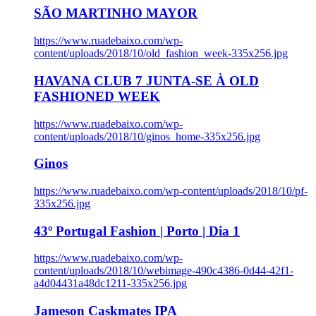
SÃO MARTINHO MAYOR
https://www.ruadebaixo.com/wp-
content/uploads/2018/10/old_fashion_week-335x256.jpg
HAVANA CLUB 7 JUNTA-SE À OLD
FASHIONED WEEK
https://www.ruadebaixo.com/wp-
content/uploads/2018/10/ginos_home-335x256.jpg
Ginos
https://www.ruadebaixo.com/wp-content/uploads/2018/10/pf-
335x256.jpg
43º Portugal Fashion | Porto | Dia 1
https://www.ruadebaixo.com/wp-
content/uploads/2018/10/webimage-490c4386-0d44-42f1-
a4d04431a48dc1211-335x256.jpg
Jameson Caskmates IPA