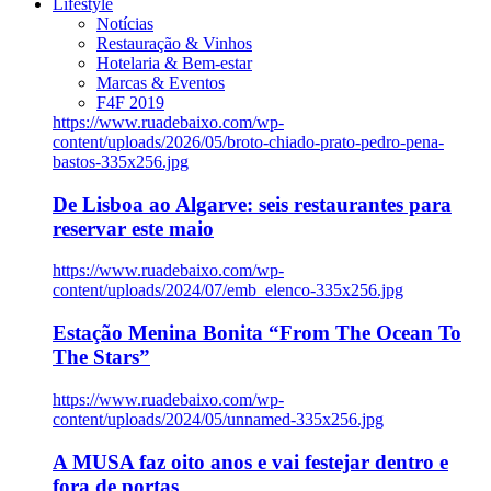
Lifestyle
Notícias
Restauração & Vinhos
Hotelaria & Bem-estar
Marcas & Eventos
F4F 2019
https://www.ruadebaixo.com/wp-
content/uploads/2026/05/broto-chiado-prato-pedro-pena-
bastos-335x256.jpg
De Lisboa ao Algarve: seis restaurantes para
reservar este maio
https://www.ruadebaixo.com/wp-
content/uploads/2024/07/emb_elenco-335x256.jpg
Estação Menina Bonita “From The Ocean To
The Stars”
https://www.ruadebaixo.com/wp-
content/uploads/2024/05/unnamed-335x256.jpg
A MUSA faz oito anos e vai festejar dentro e
fora de portas