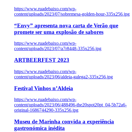
https://www.ruadebaixo.com/wp-
content/uploads/2023/07/sobremesa-golden-hour-335x256.jpg
“Envy” apresenta nova carta de Verão que
promete ser uma explosão de sabores
https://www.ruadebaixo.com/wp-
content/uploads/2023/07/a7r8448-335x256.jpg
ARTBEERFEST 2023
https://www.ruadebaixo.com/wp-
content/uploads/2023/06/aldeia-galega2-335x256.jpg
Festival Vinhos n’Aldeia
https://www.ruadebaixo.com/wp-
content/uploads/2023/06/488496-the20spot20pt_04-5b72a6-
original-1686744290-335x256.jpg
Museu de Marinha convida a experiência
gastronómica inédita