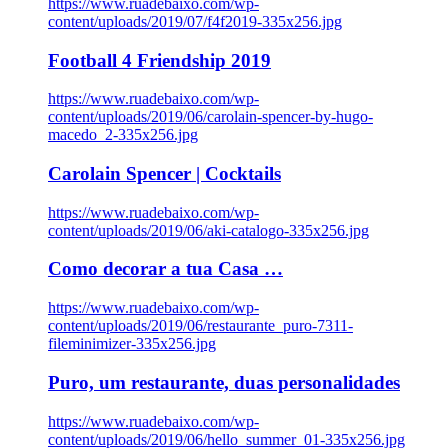
https://www.ruadebaixo.com/wp-
content/uploads/2019/07/f4f2019-335x256.jpg
Football 4 Friendship 2019
https://www.ruadebaixo.com/wp-
content/uploads/2019/06/carolain-spencer-by-hugo-
macedo_2-335x256.jpg
Carolain Spencer | Cocktails
https://www.ruadebaixo.com/wp-
content/uploads/2019/06/aki-catalogo-335x256.jpg
Como decorar a tua Casa …
https://www.ruadebaixo.com/wp-
content/uploads/2019/06/restaurante_puro-7311-
fileminimizer-335x256.jpg
Puro, um restaurante, duas personalidades
https://www.ruadebaixo.com/wp-
content/uploads/2019/06/hello_summer_01-335x256.jpg