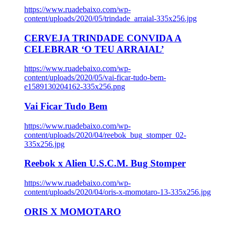
https://www.ruadebaixo.com/wp-
content/uploads/2020/05/trindade_arraial-335x256.jpg
CERVEJA TRINDADE CONVIDA A
CELEBRAR ‘O TEU ARRAIAL’
https://www.ruadebaixo.com/wp-
content/uploads/2020/05/vai-ficar-tudo-bem-
e1589130204162-335x256.png
Vai Ficar Tudo Bem
https://www.ruadebaixo.com/wp-
content/uploads/2020/04/reebok_bug_stomper_02-
335x256.jpg
Reebok x Alien U.S.C.M. Bug Stomper
https://www.ruadebaixo.com/wp-
content/uploads/2020/04/oris-x-momotaro-13-335x256.jpg
ORIS X MOMOTARO