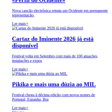
«Perfil do Ocidente»
Nova canção electrónica retrata um Ocidente em permanente
representação,
Ler mais
+
Cartaz do Iminente 2026 já está
disponível
Festival volta em Setembro com mais de 100 atuações,
instalações e expos
Ler mais
+
Pikika e mais uma dúzia ao MIL
Festival chega à décima edição com novos nomes de
Portugal, Espanha, Bra
Ler mais
+