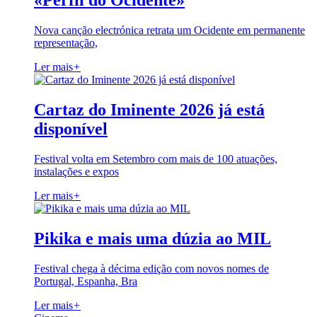
«Perfil do Ocidente»
Nova canção electrónica retrata um Ocidente em permanente
representação,
Ler mais
+
Cartaz do Iminente 2026 já está
disponível
Festival volta em Setembro com mais de 100 atuações,
instalações e expos
Ler mais
+
Pikika e mais uma dúzia ao MIL
Festival chega à décima edição com novos nomes de
Portugal, Espanha, Bra
Ler mais
+