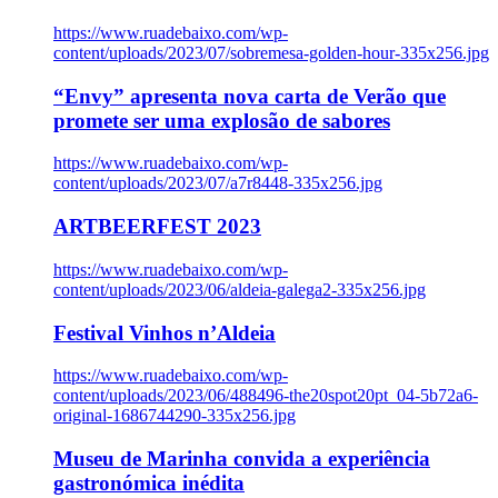
https://www.ruadebaixo.com/wp-
content/uploads/2023/07/sobremesa-golden-hour-335x256.jpg
“Envy” apresenta nova carta de Verão que
promete ser uma explosão de sabores
https://www.ruadebaixo.com/wp-
content/uploads/2023/07/a7r8448-335x256.jpg
ARTBEERFEST 2023
https://www.ruadebaixo.com/wp-
content/uploads/2023/06/aldeia-galega2-335x256.jpg
Festival Vinhos n’Aldeia
https://www.ruadebaixo.com/wp-
content/uploads/2023/06/488496-the20spot20pt_04-5b72a6-
original-1686744290-335x256.jpg
Museu de Marinha convida a experiência
gastronómica inédita