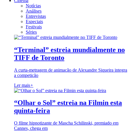
Cinema
Notícias
Análises
Entrevistas
Especiais
Festivais
Séries
“Terminal” estreia mundialmente no
TIFF de Toronto
A curta-metragem de animação de Alexandre Siqueira integra
a competição
Ler mais
+
“Olhar o Sol” estreia na Filmin esta
quinta-feira
O filme hipnotizante de Mascha Schilinski, premiado em
Cannes, chega em