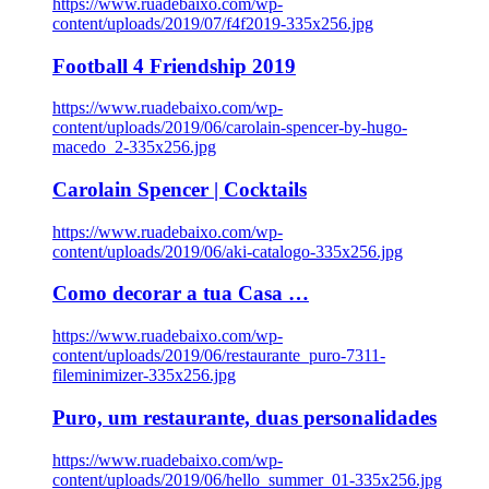
https://www.ruadebaixo.com/wp-
content/uploads/2019/07/f4f2019-335x256.jpg
Football 4 Friendship 2019
https://www.ruadebaixo.com/wp-
content/uploads/2019/06/carolain-spencer-by-hugo-
macedo_2-335x256.jpg
Carolain Spencer | Cocktails
https://www.ruadebaixo.com/wp-
content/uploads/2019/06/aki-catalogo-335x256.jpg
Como decorar a tua Casa …
https://www.ruadebaixo.com/wp-
content/uploads/2019/06/restaurante_puro-7311-
fileminimizer-335x256.jpg
Puro, um restaurante, duas personalidades
https://www.ruadebaixo.com/wp-
content/uploads/2019/06/hello_summer_01-335x256.jpg