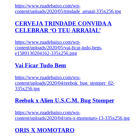
https://www.ruadebaixo.com/wp-
content/uploads/2020/05/trindade_arraial-335x256.jpg
CERVEJA TRINDADE CONVIDA A
CELEBRAR ‘O TEU ARRAIAL’
https://www.ruadebaixo.com/wp-
content/uploads/2020/05/vai-ficar-tudo-bem-
e1589130204162-335x256.png
Vai Ficar Tudo Bem
https://www.ruadebaixo.com/wp-
content/uploads/2020/04/reebok_bug_stomper_02-
335x256.jpg
Reebok x Alien U.S.C.M. Bug Stomper
https://www.ruadebaixo.com/wp-
content/uploads/2020/04/oris-x-momotaro-13-335x256.jpg
ORIS X MOMOTARO