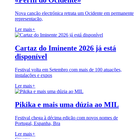
«Perfil do Ocidente»
Nova canção electrónica retrata um Ocidente em permanente
representação,
Ler mais
+
Cartaz do Iminente 2026 já está
disponível
Festival volta em Setembro com mais de 100 atuações,
instalações e expos
Ler mais
+
Pikika e mais uma dúzia ao MIL
Festival chega à décima edição com novos nomes de
Portugal, Espanha, Bra
Ler mais
+