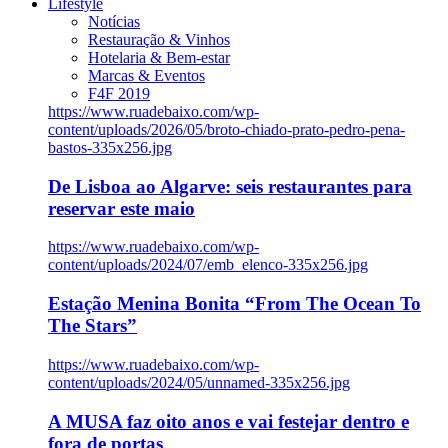
Lifestyle
Notícias
Restauração & Vinhos
Hotelaria & Bem-estar
Marcas & Eventos
F4F 2019
https://www.ruadebaixo.com/wp-
content/uploads/2026/05/broto-chiado-prato-pedro-pena-
bastos-335x256.jpg
De Lisboa ao Algarve: seis restaurantes para
reservar este maio
https://www.ruadebaixo.com/wp-
content/uploads/2024/07/emb_elenco-335x256.jpg
Estação Menina Bonita “From The Ocean To
The Stars”
https://www.ruadebaixo.com/wp-
content/uploads/2024/05/unnamed-335x256.jpg
A MUSA faz oito anos e vai festejar dentro e
fora de portas