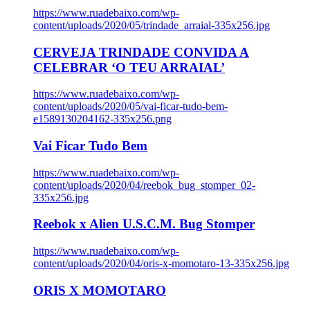
https://www.ruadebaixo.com/wp-
content/uploads/2020/05/trindade_arraial-335x256.jpg
CERVEJA TRINDADE CONVIDA A
CELEBRAR ‘O TEU ARRAIAL’
https://www.ruadebaixo.com/wp-
content/uploads/2020/05/vai-ficar-tudo-bem-
e1589130204162-335x256.png
Vai Ficar Tudo Bem
https://www.ruadebaixo.com/wp-
content/uploads/2020/04/reebok_bug_stomper_02-
335x256.jpg
Reebok x Alien U.S.C.M. Bug Stomper
https://www.ruadebaixo.com/wp-
content/uploads/2020/04/oris-x-momotaro-13-335x256.jpg
ORIS X MOMOTARO