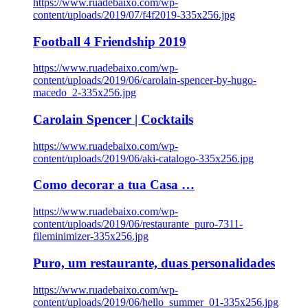
https://www.ruadebaixo.com/wp-
content/uploads/2019/07/f4f2019-335x256.jpg
Football 4 Friendship 2019
https://www.ruadebaixo.com/wp-
content/uploads/2019/06/carolain-spencer-by-hugo-
macedo_2-335x256.jpg
Carolain Spencer | Cocktails
https://www.ruadebaixo.com/wp-
content/uploads/2019/06/aki-catalogo-335x256.jpg
Como decorar a tua Casa …
https://www.ruadebaixo.com/wp-
content/uploads/2019/06/restaurante_puro-7311-
fileminimizer-335x256.jpg
Puro, um restaurante, duas personalidades
https://www.ruadebaixo.com/wp-
content/uploads/2019/06/hello_summer_01-335x256.jpg