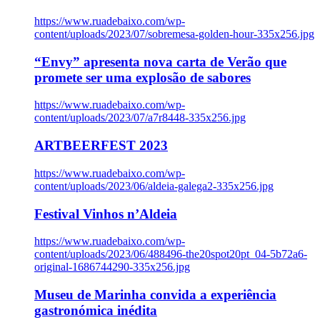
https://www.ruadebaixo.com/wp-
content/uploads/2023/07/sobremesa-golden-hour-335x256.jpg
“Envy” apresenta nova carta de Verão que
promete ser uma explosão de sabores
https://www.ruadebaixo.com/wp-
content/uploads/2023/07/a7r8448-335x256.jpg
ARTBEERFEST 2023
https://www.ruadebaixo.com/wp-
content/uploads/2023/06/aldeia-galega2-335x256.jpg
Festival Vinhos n’Aldeia
https://www.ruadebaixo.com/wp-
content/uploads/2023/06/488496-the20spot20pt_04-5b72a6-
original-1686744290-335x256.jpg
Museu de Marinha convida a experiência
gastronómica inédita