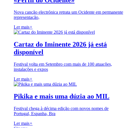
«Perfil do Ocidente»
Nova canção electrónica retrata um Ocidente em permanente
representação,
Ler mais
+
Cartaz do Iminente 2026 já está
disponível
Festival volta em Setembro com mais de 100 atuações,
instalações e expos
Ler mais
+
Pikika e mais uma dúzia ao MIL
Festival chega à décima edição com novos nomes de
Portugal, Espanha, Bra
Ler mais
+