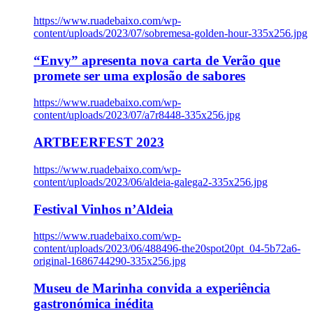
https://www.ruadebaixo.com/wp-
content/uploads/2023/07/sobremesa-golden-hour-335x256.jpg
“Envy” apresenta nova carta de Verão que
promete ser uma explosão de sabores
https://www.ruadebaixo.com/wp-
content/uploads/2023/07/a7r8448-335x256.jpg
ARTBEERFEST 2023
https://www.ruadebaixo.com/wp-
content/uploads/2023/06/aldeia-galega2-335x256.jpg
Festival Vinhos n’Aldeia
https://www.ruadebaixo.com/wp-
content/uploads/2023/06/488496-the20spot20pt_04-5b72a6-
original-1686744290-335x256.jpg
Museu de Marinha convida a experiência
gastronómica inédita