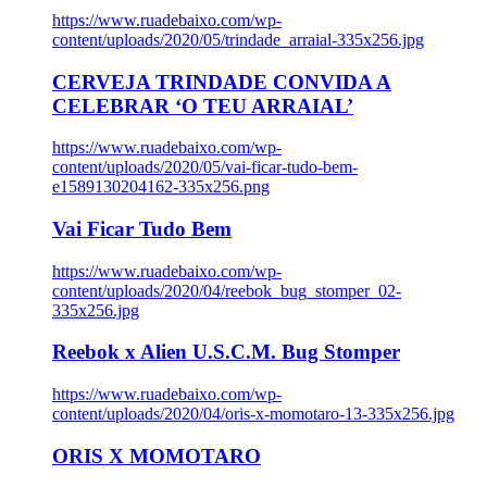
https://www.ruadebaixo.com/wp-
content/uploads/2020/05/trindade_arraial-335x256.jpg
CERVEJA TRINDADE CONVIDA A
CELEBRAR ‘O TEU ARRAIAL’
https://www.ruadebaixo.com/wp-
content/uploads/2020/05/vai-ficar-tudo-bem-
e1589130204162-335x256.png
Vai Ficar Tudo Bem
https://www.ruadebaixo.com/wp-
content/uploads/2020/04/reebok_bug_stomper_02-
335x256.jpg
Reebok x Alien U.S.C.M. Bug Stomper
https://www.ruadebaixo.com/wp-
content/uploads/2020/04/oris-x-momotaro-13-335x256.jpg
ORIS X MOMOTARO