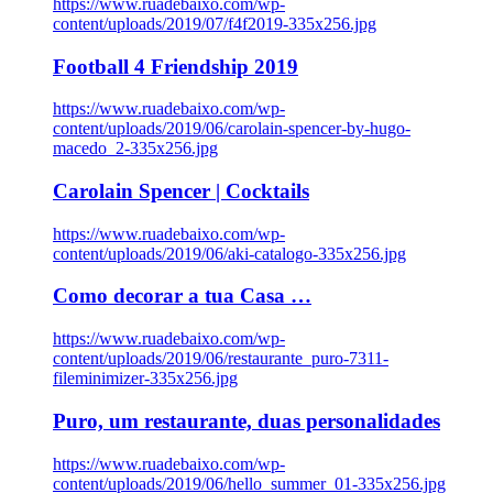
https://www.ruadebaixo.com/wp-
content/uploads/2019/07/f4f2019-335x256.jpg
Football 4 Friendship 2019
https://www.ruadebaixo.com/wp-
content/uploads/2019/06/carolain-spencer-by-hugo-
macedo_2-335x256.jpg
Carolain Spencer | Cocktails
https://www.ruadebaixo.com/wp-
content/uploads/2019/06/aki-catalogo-335x256.jpg
Como decorar a tua Casa …
https://www.ruadebaixo.com/wp-
content/uploads/2019/06/restaurante_puro-7311-
fileminimizer-335x256.jpg
Puro, um restaurante, duas personalidades
https://www.ruadebaixo.com/wp-
content/uploads/2019/06/hello_summer_01-335x256.jpg