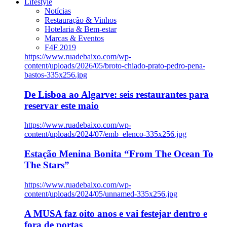
Lifestyle
Notícias
Restauração & Vinhos
Hotelaria & Bem-estar
Marcas & Eventos
F4F 2019
https://www.ruadebaixo.com/wp-
content/uploads/2026/05/broto-chiado-prato-pedro-pena-
bastos-335x256.jpg
De Lisboa ao Algarve: seis restaurantes para
reservar este maio
https://www.ruadebaixo.com/wp-
content/uploads/2024/07/emb_elenco-335x256.jpg
Estação Menina Bonita “From The Ocean To
The Stars”
https://www.ruadebaixo.com/wp-
content/uploads/2024/05/unnamed-335x256.jpg
A MUSA faz oito anos e vai festejar dentro e
fora de portas