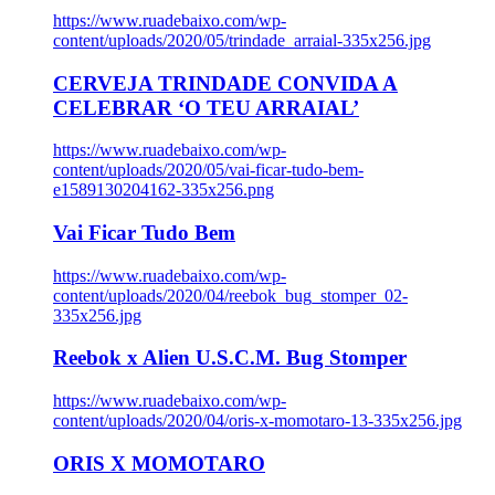
https://www.ruadebaixo.com/wp-
content/uploads/2020/05/trindade_arraial-335x256.jpg
CERVEJA TRINDADE CONVIDA A
CELEBRAR ‘O TEU ARRAIAL’
https://www.ruadebaixo.com/wp-
content/uploads/2020/05/vai-ficar-tudo-bem-
e1589130204162-335x256.png
Vai Ficar Tudo Bem
https://www.ruadebaixo.com/wp-
content/uploads/2020/04/reebok_bug_stomper_02-
335x256.jpg
Reebok x Alien U.S.C.M. Bug Stomper
https://www.ruadebaixo.com/wp-
content/uploads/2020/04/oris-x-momotaro-13-335x256.jpg
ORIS X MOMOTARO