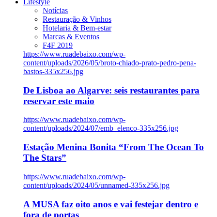
Lifestyle
Notícias
Restauração & Vinhos
Hotelaria & Bem-estar
Marcas & Eventos
F4F 2019
https://www.ruadebaixo.com/wp-
content/uploads/2026/05/broto-chiado-prato-pedro-pena-
bastos-335x256.jpg
De Lisboa ao Algarve: seis restaurantes para
reservar este maio
https://www.ruadebaixo.com/wp-
content/uploads/2024/07/emb_elenco-335x256.jpg
Estação Menina Bonita “From The Ocean To
The Stars”
https://www.ruadebaixo.com/wp-
content/uploads/2024/05/unnamed-335x256.jpg
A MUSA faz oito anos e vai festejar dentro e
fora de portas