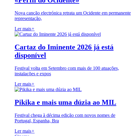
«Perfil do Ocidente»
Nova canção electrónica retrata um Ocidente em permanente
representação,
Ler mais
+
Cartaz do Iminente 2026 já está
disponível
Festival volta em Setembro com mais de 100 atuações,
instalações e expos
Ler mais
+
Pikika e mais uma dúzia ao MIL
Festival chega à décima edição com novos nomes de
Portugal, Espanha, Bra
Ler mais
+