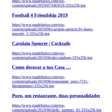
https://www.ruadebaixo.com/wp-
content/uploads/2019/07/f4f2019-335x256.jpg
Football 4 Friendship 2019
https://www.ruadebaixo.com/wp-
content/uploads/2019/06/carolain-spencer-by-hugo-
macedo_2-335x256.jpg
Carolain Spencer | Cocktails
https://www.ruadebaixo.com/wp-
content/uploads/2019/06/aki-catalogo-335x256.jpg
Como decorar a tua Casa …
https://www.ruadebaixo.com/wp-
content/uploads/2019/06/restaurante_puro-7311-
fileminimizer-335x256.jpg
Puro, um restaurante, duas personalidades
https://www.ruadebaixo.com/wp-
content/uploads/2019/06/hello_summer_01-335x256.jpg