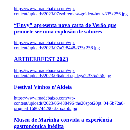
https://www.ruadebaixo.com/wp-
content/uploads/2023/07/sobremesa-golden-hour-335x256.jpg
“Envy” apresenta nova carta de Verão que
promete ser uma explosão de sabores
https://www.ruadebaixo.com/wp-
content/uploads/2023/07/a7r8448-335x256.jpg
ARTBEERFEST 2023
https://www.ruadebaixo.com/wp-
content/uploads/2023/06/aldeia-galega2-335x256.jpg
Festival Vinhos n’Aldeia
https://www.ruadebaixo.com/wp-
content/uploads/2023/06/488496-the20spot20pt_04-5b72a6-
original-1686744290-335x256.jpg
Museu de Marinha convida a experiência
gastronómica inédita