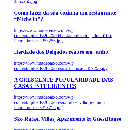
335x256.jpg
Como fazer da sua cozinha um restaurante
“Michelin”?
https://www.ruadebaixo.com/wp-
content/uploads/2020/06/herdade-dos-delgados-0105-
fileminimizer-335x256.jpg
Herdade dos Delgados reabre em junho
https://www.ruadebaixo.com/wp-
content/uploads/2020/05/smart_house-335x256.jpg
A CRESCENTE POPULARIDADE DAS
CASAS INTELIGENTES
https://www.ruadebaixo.com/wp-
content/uploads/2020/05/sao-rafael-villa-premium-
fileminimizer-335x256.jpg
São Rafael Villas, Apartments & GuestHouse