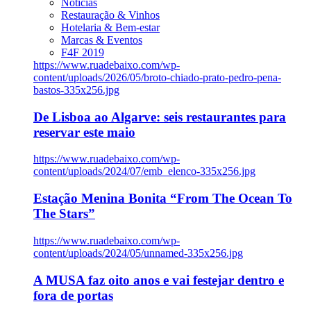
Notícias
Restauração & Vinhos
Hotelaria & Bem-estar
Marcas & Eventos
F4F 2019
https://www.ruadebaixo.com/wp-
content/uploads/2026/05/broto-chiado-prato-pedro-pena-
bastos-335x256.jpg
De Lisboa ao Algarve: seis restaurantes para
reservar este maio
https://www.ruadebaixo.com/wp-
content/uploads/2024/07/emb_elenco-335x256.jpg
Estação Menina Bonita “From The Ocean To
The Stars”
https://www.ruadebaixo.com/wp-
content/uploads/2024/05/unnamed-335x256.jpg
A MUSA faz oito anos e vai festejar dentro e
fora de portas