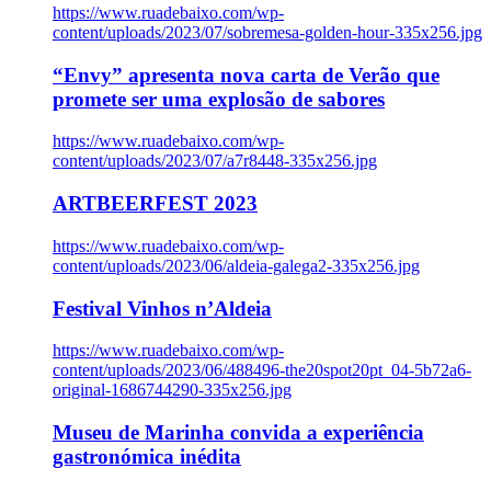
https://www.ruadebaixo.com/wp-
content/uploads/2023/07/sobremesa-golden-hour-335x256.jpg
“Envy” apresenta nova carta de Verão que
promete ser uma explosão de sabores
https://www.ruadebaixo.com/wp-
content/uploads/2023/07/a7r8448-335x256.jpg
ARTBEERFEST 2023
https://www.ruadebaixo.com/wp-
content/uploads/2023/06/aldeia-galega2-335x256.jpg
Festival Vinhos n’Aldeia
https://www.ruadebaixo.com/wp-
content/uploads/2023/06/488496-the20spot20pt_04-5b72a6-
original-1686744290-335x256.jpg
Museu de Marinha convida a experiência
gastronómica inédita