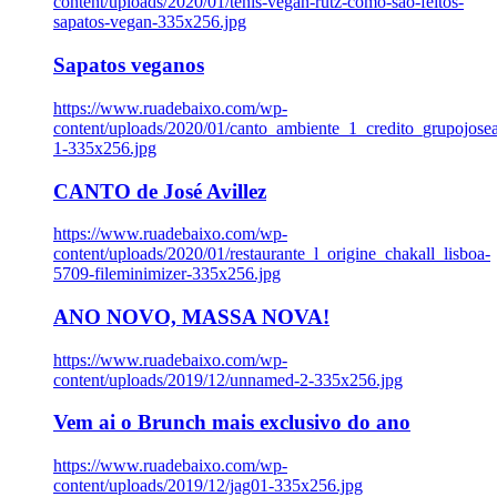
content/uploads/2020/01/tenis-vegan-rutz-como-sao-feitos-
sapatos-vegan-335x256.jpg
Sapatos veganos
https://www.ruadebaixo.com/wp-
content/uploads/2020/01/canto_ambiente_1_credito_grupojosea
1-335x256.jpg
CANTO de José Avillez
https://www.ruadebaixo.com/wp-
content/uploads/2020/01/restaurante_l_origine_chakall_lisboa-
5709-fileminimizer-335x256.jpg
ANO NOVO, MASSA NOVA!
https://www.ruadebaixo.com/wp-
content/uploads/2019/12/unnamed-2-335x256.jpg
Vem ai o Brunch mais exclusivo do ano
https://www.ruadebaixo.com/wp-
content/uploads/2019/12/jag01-335x256.jpg