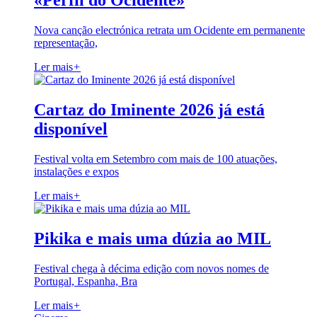
«Perfil do Ocidente»
Nova canção electrónica retrata um Ocidente em permanente
representação,
Ler mais
+
Cartaz do Iminente 2026 já está
disponível
Festival volta em Setembro com mais de 100 atuações,
instalações e expos
Ler mais
+
Pikika e mais uma dúzia ao MIL
Festival chega à décima edição com novos nomes de
Portugal, Espanha, Bra
Ler mais
+