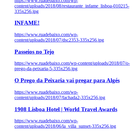
https://www.ruadebaixo.com/wp-
content/uploads/2018/08/restaurante_infame_lisboa-010215-
335x256.jpg
INFAME!
https://www.ruadebaixo.com/wp-
content/uploads/2018/07/dsc2353-335x256.jpg
Passeios no Tejo
https://www.ruadebaixo.com/wp-content/uploads/2018/07/o-
prego-da-peixaria-5-335x256.jpg
O Prego da Peixaria vai pregar para Algés
https://www.ruadebaixo.com/wp-
content/uploads/2018/07/fachada2-335x256.jpg
1908 Lisboa Hotel | World Travel Awards
https://www.ruadebaixo.com/wp-
content/uploads/2018/06/la_villa_sunset-335x256.jpg