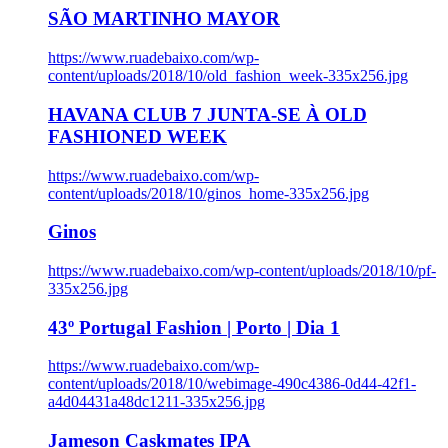
SÃO MARTINHO MAYOR
https://www.ruadebaixo.com/wp-
content/uploads/2018/10/old_fashion_week-335x256.jpg
HAVANA CLUB 7 JUNTA-SE À OLD
FASHIONED WEEK
https://www.ruadebaixo.com/wp-
content/uploads/2018/10/ginos_home-335x256.jpg
Ginos
https://www.ruadebaixo.com/wp-content/uploads/2018/10/pf-
335x256.jpg
43º Portugal Fashion | Porto | Dia 1
https://www.ruadebaixo.com/wp-
content/uploads/2018/10/webimage-490c4386-0d44-42f1-
a4d04431a48dc1211-335x256.jpg
Jameson Caskmates IPA