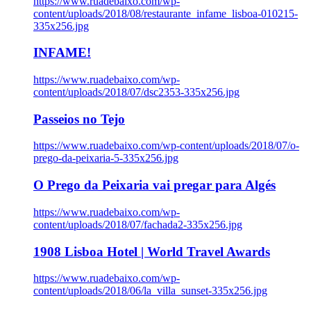
https://www.ruadebaixo.com/wp-
content/uploads/2018/08/restaurante_infame_lisboa-010215-
335x256.jpg
INFAME!
https://www.ruadebaixo.com/wp-
content/uploads/2018/07/dsc2353-335x256.jpg
Passeios no Tejo
https://www.ruadebaixo.com/wp-content/uploads/2018/07/o-
prego-da-peixaria-5-335x256.jpg
O Prego da Peixaria vai pregar para Algés
https://www.ruadebaixo.com/wp-
content/uploads/2018/07/fachada2-335x256.jpg
1908 Lisboa Hotel | World Travel Awards
https://www.ruadebaixo.com/wp-
content/uploads/2018/06/la_villa_sunset-335x256.jpg