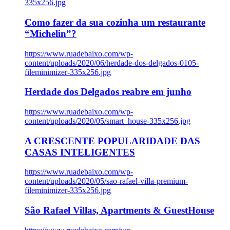
335x256.jpg
Como fazer da sua cozinha um restaurante
“Michelin”?
https://www.ruadebaixo.com/wp-
content/uploads/2020/06/herdade-dos-delgados-0105-
fileminimizer-335x256.jpg
Herdade dos Delgados reabre em junho
https://www.ruadebaixo.com/wp-
content/uploads/2020/05/smart_house-335x256.jpg
A CRESCENTE POPULARIDADE DAS
CASAS INTELIGENTES
https://www.ruadebaixo.com/wp-
content/uploads/2020/05/sao-rafael-villa-premium-
fileminimizer-335x256.jpg
São Rafael Villas, Apartments & GuestHouse