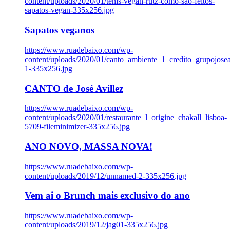
content/uploads/2020/01/tenis-vegan-rutz-como-sao-feitos-
sapatos-vegan-335x256.jpg
Sapatos veganos
https://www.ruadebaixo.com/wp-
content/uploads/2020/01/canto_ambiente_1_credito_grupojosea
1-335x256.jpg
CANTO de José Avillez
https://www.ruadebaixo.com/wp-
content/uploads/2020/01/restaurante_l_origine_chakall_lisboa-
5709-fileminimizer-335x256.jpg
ANO NOVO, MASSA NOVA!
https://www.ruadebaixo.com/wp-
content/uploads/2019/12/unnamed-2-335x256.jpg
Vem ai o Brunch mais exclusivo do ano
https://www.ruadebaixo.com/wp-
content/uploads/2019/12/jag01-335x256.jpg