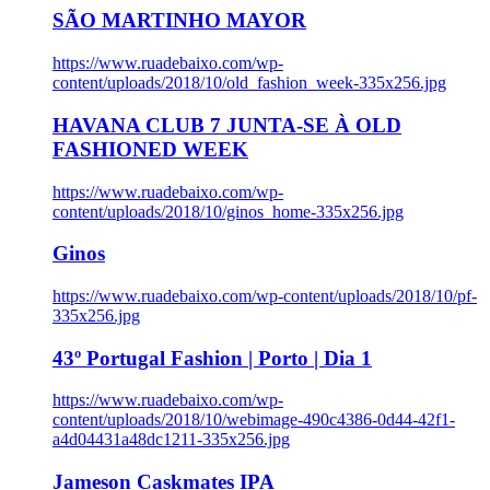
SÃO MARTINHO MAYOR
https://www.ruadebaixo.com/wp-
content/uploads/2018/10/old_fashion_week-335x256.jpg
HAVANA CLUB 7 JUNTA-SE À OLD
FASHIONED WEEK
https://www.ruadebaixo.com/wp-
content/uploads/2018/10/ginos_home-335x256.jpg
Ginos
https://www.ruadebaixo.com/wp-content/uploads/2018/10/pf-
335x256.jpg
43º Portugal Fashion | Porto | Dia 1
https://www.ruadebaixo.com/wp-
content/uploads/2018/10/webimage-490c4386-0d44-42f1-
a4d04431a48dc1211-335x256.jpg
Jameson Caskmates IPA