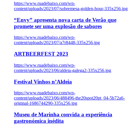
https://www.ruadebaixo.com/wp-
content/uploads/2023/07/sobremesa-golden-hour-335x256.jpg
“Envy” apresenta nova carta de Verão que
promete ser uma explosão de sabores
https://www.ruadebaixo.com/wp-
content/uploads/2023/07/a7r8448-335x256.jpg
ARTBEERFEST 2023
https://www.ruadebaixo.com/wp-
content/uploads/2023/06/aldeia-galega2-335x256.jpg
Festival Vinhos n’Aldeia
https://www.ruadebaixo.com/wp-
content/uploads/2023/06/488496-the20spot20pt_04-5b72a6-
original-1686744290-335x256.jpg
Museu de Marinha convida a experiência
gastronómica inédita