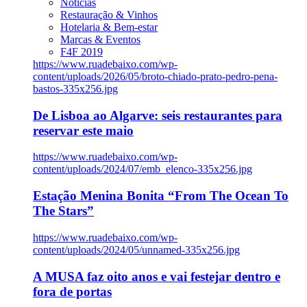
Notícias
Restauração & Vinhos
Hotelaria & Bem-estar
Marcas & Eventos
F4F 2019
https://www.ruadebaixo.com/wp-
content/uploads/2026/05/broto-chiado-prato-pedro-pena-
bastos-335x256.jpg
De Lisboa ao Algarve: seis restaurantes para
reservar este maio
https://www.ruadebaixo.com/wp-
content/uploads/2024/07/emb_elenco-335x256.jpg
Estação Menina Bonita “From The Ocean To
The Stars”
https://www.ruadebaixo.com/wp-
content/uploads/2024/05/unnamed-335x256.jpg
A MUSA faz oito anos e vai festejar dentro e
fora de portas