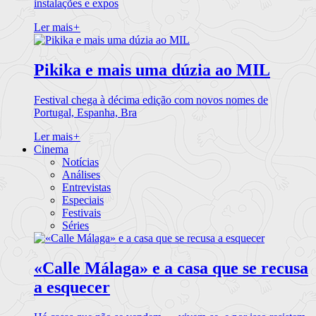
instalações e expos
Ler mais
+
Pikika e mais uma dúzia ao MIL
Festival chega à décima edição com novos nomes de
Portugal, Espanha, Bra
Ler mais
+
Cinema
Notícias
Análises
Entrevistas
Especiais
Festivais
Séries
«Calle Málaga» e a casa que se recusa
a esquecer