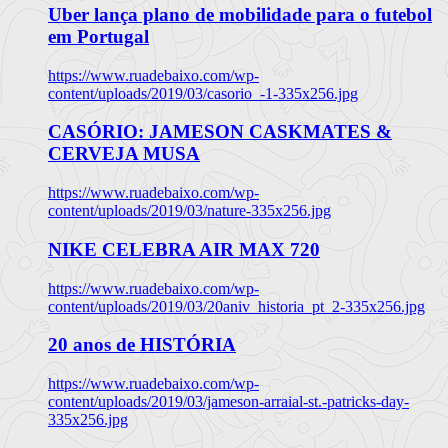
Uber lança plano de mobilidade para o futebol
em Portugal
https://www.ruadebaixo.com/wp-
content/uploads/2019/03/casorio_-1-335x256.jpg
CASÓRIO: JAMESON CASKMATES &
CERVEJA MUSA
https://www.ruadebaixo.com/wp-
content/uploads/2019/03/nature-335x256.jpg
NIKE CELEBRA AIR MAX 720
https://www.ruadebaixo.com/wp-
content/uploads/2019/03/20aniv_historia_pt_2-335x256.jpg
20 anos de HISTÓRIA
https://www.ruadebaixo.com/wp-
content/uploads/2019/03/jameson-arraial-st.-patricks-day-
335x256.jpg