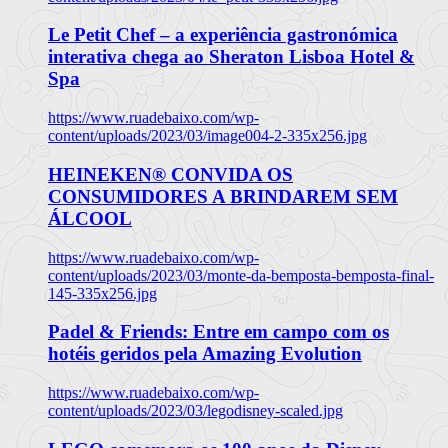
Le Petit Chef – a experiência gastronómica
interativa chega ao Sheraton Lisboa Hotel &
Spa
https://www.ruadebaixo.com/wp-
content/uploads/2023/03/image004-2-335x256.jpg
HEINEKEN® CONVIDA OS
CONSUMIDORES A BRINDAREM SEM
ÁLCOOL
https://www.ruadebaixo.com/wp-
content/uploads/2023/03/monte-da-bemposta-bemposta-final-
145-335x256.jpg
Padel & Friends: Entre em campo com os
hotéis geridos pela Amazing Evolution
https://www.ruadebaixo.com/wp-
content/uploads/2023/03/legodisney-scaled.jpg