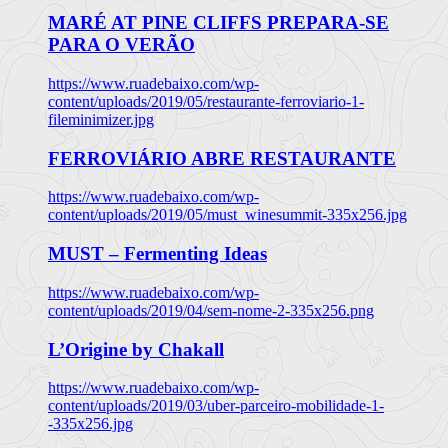
MARÉ AT PINE CLIFFS PREPARA-SE
PARA O VERÃO
https://www.ruadebaixo.com/wp-
content/uploads/2019/05/restaurante-ferroviario-1-
fileminimizer.jpg
FERROVIÁRIO ABRE RESTAURANTE
https://www.ruadebaixo.com/wp-
content/uploads/2019/05/must_winesummit-335x256.jpg
MUST – Fermenting Ideas
https://www.ruadebaixo.com/wp-
content/uploads/2019/04/sem-nome-2-335x256.png
L’Origine by Chakall
https://www.ruadebaixo.com/wp-
content/uploads/2019/03/uber-parceiro-mobilidade-1-
-335x256.jpg