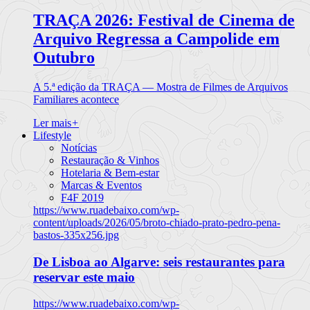
TRAÇA 2026: Festival de Cinema de
Arquivo Regressa a Campolide em
Outubro
A 5.ª edição da TRAÇA — Mostra de Filmes de Arquivos
Familiares acontece
Ler mais
+
Lifestyle
Notícias
Restauração & Vinhos
Hotelaria & Bem-estar
Marcas & Eventos
F4F 2019
https://www.ruadebaixo.com/wp-
content/uploads/2026/05/broto-chiado-prato-pedro-pena-
bastos-335x256.jpg
De Lisboa ao Algarve: seis restaurantes para
reservar este maio
https://www.ruadebaixo.com/wp-