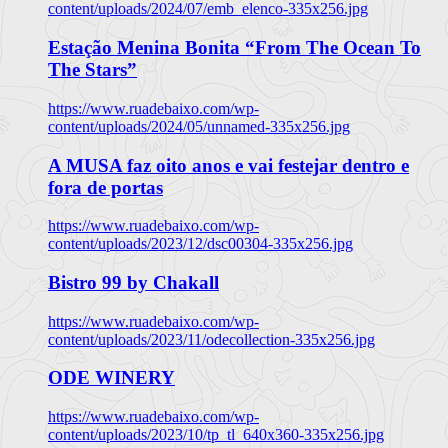
content/uploads/2024/07/emb_elenco-335x256.jpg
Estação Menina Bonita “From The Ocean To
The Stars”
https://www.ruadebaixo.com/wp-
content/uploads/2024/05/unnamed-335x256.jpg
A MUSA faz oito anos e vai festejar dentro e
fora de portas
https://www.ruadebaixo.com/wp-
content/uploads/2023/12/dsc00304-335x256.jpg
Bistro 99 by Chakall
https://www.ruadebaixo.com/wp-
content/uploads/2023/11/odecollection-335x256.jpg
ODE WINERY
https://www.ruadebaixo.com/wp-
content/uploads/2023/10/tp_tl_640x360-335x256.jpg