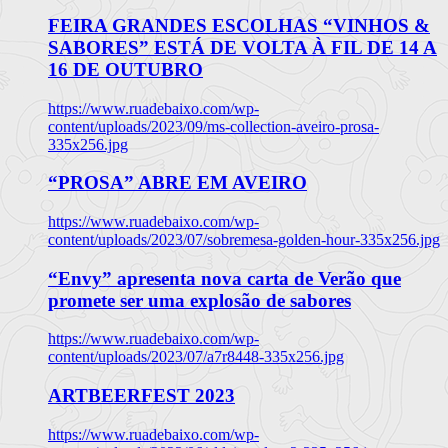
FEIRA GRANDES ESCOLHAS “VINHOS &
SABORES” ESTÁ DE VOLTA À FIL DE 14 A
16 DE OUTUBRO
https://www.ruadebaixo.com/wp-
content/uploads/2023/09/ms-collection-aveiro-prosa-
335x256.jpg
“PROSA” ABRE EM AVEIRO
https://www.ruadebaixo.com/wp-
content/uploads/2023/07/sobremesa-golden-hour-335x256.jpg
“Envy” apresenta nova carta de Verão que
promete ser uma explosão de sabores
https://www.ruadebaixo.com/wp-
content/uploads/2023/07/a7r8448-335x256.jpg
ARTBEERFEST 2023
https://www.ruadebaixo.com/wp-