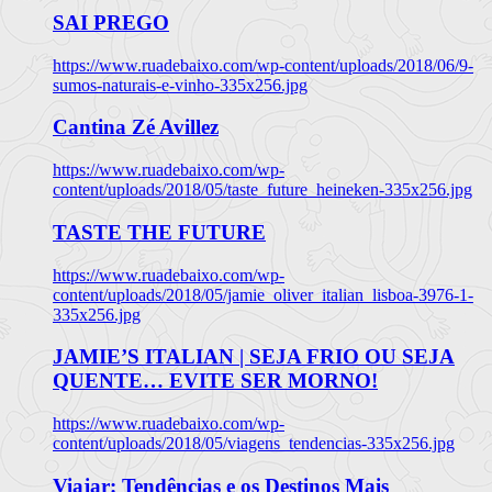
SAI PREGO
https://www.ruadebaixo.com/wp-content/uploads/2018/06/9-
sumos-naturais-e-vinho-335x256.jpg
Cantina Zé Avillez
https://www.ruadebaixo.com/wp-
content/uploads/2018/05/taste_future_heineken-335x256.jpg
TASTE THE FUTURE
https://www.ruadebaixo.com/wp-
content/uploads/2018/05/jamie_oliver_italian_lisboa-3976-1-
335x256.jpg
JAMIE’S ITALIAN | SEJA FRIO OU SEJA
QUENTE… EVITE SER MORNO!
https://www.ruadebaixo.com/wp-
content/uploads/2018/05/viagens_tendencias-335x256.jpg
Viajar: Tendências e os Destinos Mais