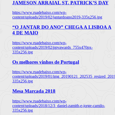
JAMESON ARRAIAL ST. PATRICK’S DAY
https://www.ruadebaixo.com/wp-
content/uploads/2019/02/jantardoano2019-335x256.jpg
“O JANTAR DO ANO” CHEGA A LISBOA A
4 DE MAIO
https://www.ruadebaixo.com/wp-
content/uploads/2019/02/ppvawards_755x470px-
335x256.jpg
Os melhores vinhos de Portugal
https://www.ruadebaixo.com/wp-
content/uploads/2019/01/img_20190121_202535_resized_20
335x256.jpg
Mesa Marcada 2018
https://www.ruadebaixo.com/wp-
content/uploads/2018/12/3_daniel-zamith-e-jorge-camilo-
335x256.jpg