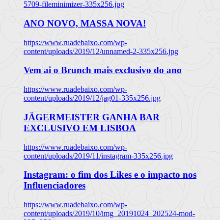
5709-fileminimizer-335x256.jpg
ANO NOVO, MASSA NOVA!
https://www.ruadebaixo.com/wp-
content/uploads/2019/12/unnamed-2-335x256.jpg
Vem ai o Brunch mais exclusivo do ano
https://www.ruadebaixo.com/wp-
content/uploads/2019/12/jag01-335x256.jpg
JÄGERMEISTER GANHA BAR
EXCLUSIVO EM LISBOA
https://www.ruadebaixo.com/wp-
content/uploads/2019/11/instagram-335x256.jpg
Instagram: o fim dos Likes e o impacto nos
Influenciadores
https://www.ruadebaixo.com/wp-
content/uploads/2019/10/img_20191024_202524-mod-