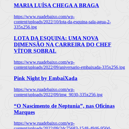
MARIA LUÍSA CHEGA A BRAGA
https://www.ruadebaixo.com/wp-
content/uploads/2022/10/lota-da-esquina-sala-agua-2-
335x256.jpg
LOTA DA ESQUINA: UMA NOVA
DIMENSÃO NA CARREIRA DO CHEF
VÍTOR SOBRAL
https://www.ruadebaixo.com/wp-
content/uploads/2022/09/aniversario-embaixada-335x256.jpg
Pink Night by EmbaiXada
https://www.ruadebaixo.com/wp-
content/uploads/2022/09/img_9030-335x256.jpg
“O Nascimento de Neptunia”, nas Oficinas
Marques
https://www.ruadebaixo.com/wp-
content/uploads/2022/09/2dc75683-1548-4946-950d-