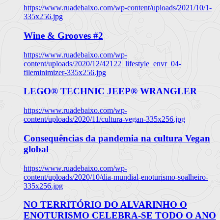
https://www.ruadebaixo.com/wp-content/uploads/2021/10/1-
335x256.jpg
Wine & Grooves #2
https://www.ruadebaixo.com/wp-
content/uploads/2020/12/42122_lifestyle_envr_04-
fileminimizer-335x256.jpg
LEGO® TECHNIC JEEP® WRANGLER
https://www.ruadebaixo.com/wp-
content/uploads/2020/11/cultura-vegan-335x256.jpg
Consequências da pandemia na cultura Vegan
global
https://www.ruadebaixo.com/wp-
content/uploads/2020/10/dia-mundial-enoturismo-soalheiro-
335x256.jpg
NO TERRITÓRIO DO ALVARINHO O
ENOTURISMO CELEBRA-SE TODO O ANO