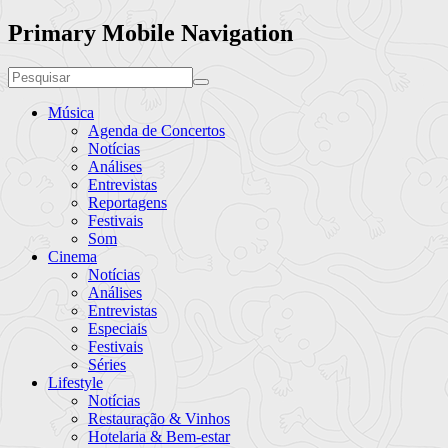
Primary Mobile Navigation
Música
Agenda de Concertos
Notícias
Análises
Entrevistas
Reportagens
Festivais
Som
Cinema
Notícias
Análises
Entrevistas
Especiais
Festivais
Séries
Lifestyle
Notícias
Restauração & Vinhos
Hotelaria & Bem-estar