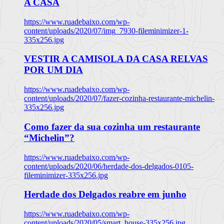
A CASA
https://www.ruadebaixo.com/wp-
content/uploads/2020/07/img_7930-fileminimizer-1-
335x256.jpg
VESTIR A CAMISOLA DA CASA RELVAS
POR UM DIA
https://www.ruadebaixo.com/wp-
content/uploads/2020/07/fazer-cozinha-restaurante-michelin-
335x256.jpg
Como fazer da sua cozinha um restaurante
“Michelin”?
https://www.ruadebaixo.com/wp-
content/uploads/2020/06/herdade-dos-delgados-0105-
fileminimizer-335x256.jpg
Herdade dos Delgados reabre em junho
https://www.ruadebaixo.com/wp-
content/uploads/2020/05/smart_house-335x256.jpg