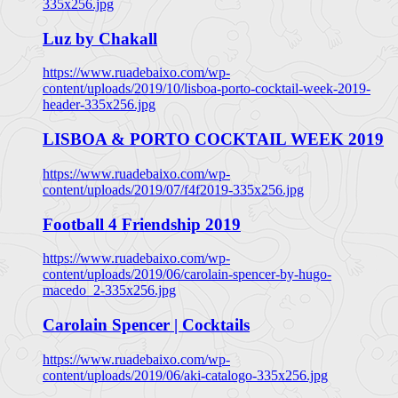
335x256.jpg
Luz by Chakall
https://www.ruadebaixo.com/wp-
content/uploads/2019/10/lisboa-porto-cocktail-week-2019-
header-335x256.jpg
LISBOA & PORTO COCKTAIL WEEK 2019
https://www.ruadebaixo.com/wp-
content/uploads/2019/07/f4f2019-335x256.jpg
Football 4 Friendship 2019
https://www.ruadebaixo.com/wp-
content/uploads/2019/06/carolain-spencer-by-hugo-
macedo_2-335x256.jpg
Carolain Spencer | Cocktails
https://www.ruadebaixo.com/wp-
content/uploads/2019/06/aki-catalogo-335x256.jpg