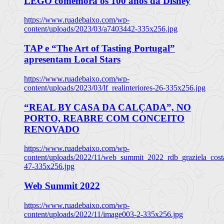
LEGO comemora os 100 anos da Disney
https://www.ruadebaixo.com/wp-
content/uploads/2023/03/a7403442-335x256.jpg
TAP e “The Art of Tasting Portugal”
apresentam Local Stars
https://www.ruadebaixo.com/wp-
content/uploads/2023/03/lf_realinteriores-26-335x256.jpg
“REAL BY CASA DA CALÇADA”, NO
PORTO, REABRE COM CONCEITO
RENOVADO
https://www.ruadebaixo.com/wp-
content/uploads/2022/11/web_summit_2022_rdb_graziela_cost
47-335x256.jpg
Web Summit 2022
https://www.ruadebaixo.com/wp-
content/uploads/2022/11/image003-2-335x256.jpg