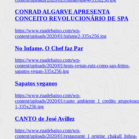
CONRAD ALGARVE APRESENTA
CONCEITO REVOLUCIONÁRIO DE SPA
https://www.ruadebaixo.com/wp-
content/uploads/2020/01/infame2-335x256.jpg
No Infame, O Chef faz Par
https://www.ruadebaixo.com/wp-
content/uploads/2020/01/tenis-vegan-rutz-como-sao-feitos-
sapatos-vegan-335x256.jpg
Sapatos veganos
https://www.ruadebaixo.com/wp-
content/uploads/2020/01/canto_ambiente_1_credito_grupojosea
1-335x256.jpg
CANTO de José Avillez
https://www.ruadebaixo.com/wp-
content/uploads/2020/01/restaurante_l_origine_chakall_lisboa-