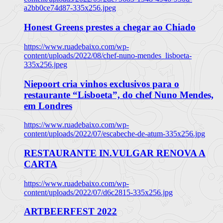
a2bb0ce74d87-335x256.jpeg
Honest Greens prestes a chegar ao Chiado
https://www.ruadebaixo.com/wp-
content/uploads/2022/08/chef-nuno-mendes_lisboeta-
335x256.jpeg
Niepoort cria vinhos exclusivos para o
restaurante “Lisboeta”, do chef Nuno Mendes,
em Londres
https://www.ruadebaixo.com/wp-
content/uploads/2022/07/escabeche-de-atum-335x256.jpg
RESTAURANTE IN.VULGAR RENOVA A
CARTA
https://www.ruadebaixo.com/wp-
content/uploads/2022/07/d6c2815-335x256.jpg
ARTBEERFEST 2022