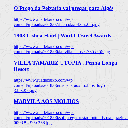
O Prego da Peixaria vai pregar para Algés
https://www.ruadebaixo.com/wp-
content/uploads/2018/07/fachada2-335x256.jpg
1908 Lisboa Hotel | World Travel Awards
https://www.ruadebaixo.com/wp-
content/uploads/2018/06/la_villa_sunset-335x256.jpg
VILLA TAMARIZ UTOPIA . Penha Longa
Resort
https://www.ruadebaixo.com/wp-
content/uploads/2018/06/marvila-aos-molhos_logo-
335x256.jpg
MARVILA AOS MOLHOS
https://www.ruadebaixo.com/wp-
content/uploads/2018/06/sai_prego_restaurante_lisboa_graziela
009839-335x256.jpg