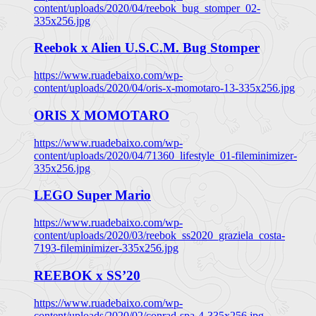
content/uploads/2020/04/reebok_bug_stomper_02-
335x256.jpg
Reebok x Alien U.S.C.M. Bug Stomper
https://www.ruadebaixo.com/wp-
content/uploads/2020/04/oris-x-momotaro-13-335x256.jpg
ORIS X MOMOTARO
https://www.ruadebaixo.com/wp-
content/uploads/2020/04/71360_lifestyle_01-fileminimizer-
335x256.jpg
LEGO Super Mario
https://www.ruadebaixo.com/wp-
content/uploads/2020/03/reebok_ss2020_graziela_costa-
7193-fileminimizer-335x256.jpg
REEBOK x SS’20
https://www.ruadebaixo.com/wp-
content/uploads/2020/02/conrad-spa-4-335x256.jpg