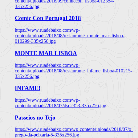
content/uploads/2018/09/comiccon_lisboa-012354-
335x256.jpg
Comic Con Portugal 2018
https://www.ruadebaixo.com/wp-
content/uploads/2018/08/restaurante_monte_mar_lisboa-
010299-335x256.jpg
MONTE MAR LISBOA
https://www.ruadebaixo.com/wp-
content/uploads/2018/08/restaurante_infame_lisboa-010215-
335x256.jpg
INFAME!
https://www.ruadebaixo.com/wp-
content/uploads/2018/07/dsc2353-335x256.jpg
Passeios no Tejo
https://www.ruadebaixo.com/wp-content/uploads/2018/07/o-
prego-da-peixaria-5-335x256.jpg