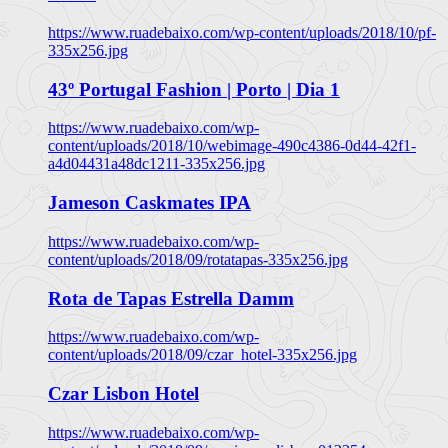
https://www.ruadebaixo.com/wp-content/uploads/2018/10/pf-
335x256.jpg
43º Portugal Fashion | Porto | Dia 1
https://www.ruadebaixo.com/wp-
content/uploads/2018/10/webimage-490c4386-0d44-42f1-
a4d04431a48dc1211-335x256.jpg
Jameson Caskmates IPA
https://www.ruadebaixo.com/wp-
content/uploads/2018/09/rotatapas-335x256.jpg
Rota de Tapas Estrella Damm
https://www.ruadebaixo.com/wp-
content/uploads/2018/09/czar_hotel-335x256.jpg
Czar Lisbon Hotel
https://www.ruadebaixo.com/wp-