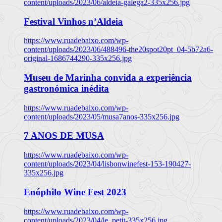
content/uploads/2023/06/aldeia-galega2-335x256.jpg
Festival Vinhos n’Aldeia
https://www.ruadebaixo.com/wp-
content/uploads/2023/06/488496-the20spot20pt_04-5b72a6-
original-1686744290-335x256.jpg
Museu de Marinha convida a experiência
gastronómica inédita
https://www.ruadebaixo.com/wp-
content/uploads/2023/05/musa7anos-335x256.jpg
7 ANOS DE MUSA
https://www.ruadebaixo.com/wp-
content/uploads/2023/04/lisbonwinefest-153-190427-
335x256.jpg
Enóphilo Wine Fest 2023
https://www.ruadebaixo.com/wp-
content/uploads/2023/04/le_petit-335x256.jpg