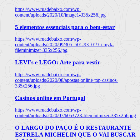
https://www.ruadebaixo.com/wp-
content/uploads/2020/10/image1-335x256.jpg
5 elementos essenciais para o bem-estar
https://www.ruadebaixo.com/wp-
content/uploads/2020/09/305_501-93_019_cmyk-
fileminimizer-335x256.jpg
LEVI’s e LEGO: Arte para vestir
https://www.ruadebaixo.com/wp-
content/uploads/2020/08/apostas-online-top-casinos-
335x256.jpg
Casinos online em Portugal
https://www.ruadebaixo.com/wp-
content/uploads/2020/07/h0a3723-fileminimizer-335x256.jpg
O LARGO DO PAÇO É O RESTAURANTE
ESTRELA MICHELIN QUE O VAI BUSCAR