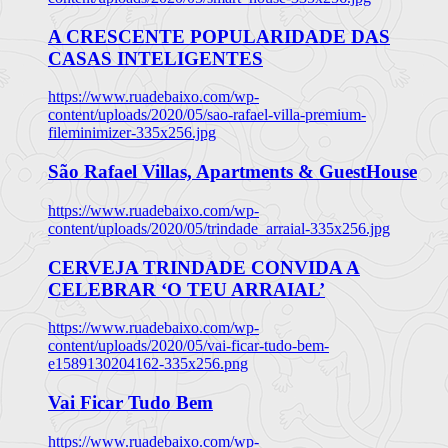
A CRESCENTE POPULARIDADE DAS
CASAS INTELIGENTES
https://www.ruadebaixo.com/wp-
content/uploads/2020/05/sao-rafael-villa-premium-
fileminimizer-335x256.jpg
São Rafael Villas, Apartments & GuestHouse
https://www.ruadebaixo.com/wp-
content/uploads/2020/05/trindade_arraial-335x256.jpg
CERVEJA TRINDADE CONVIDA A
CELEBRAR ‘O TEU ARRAIAL’
https://www.ruadebaixo.com/wp-
content/uploads/2020/05/vai-ficar-tudo-bem-
e1589130204162-335x256.png
Vai Ficar Tudo Bem
https://www.ruadebaixo.com/wp-