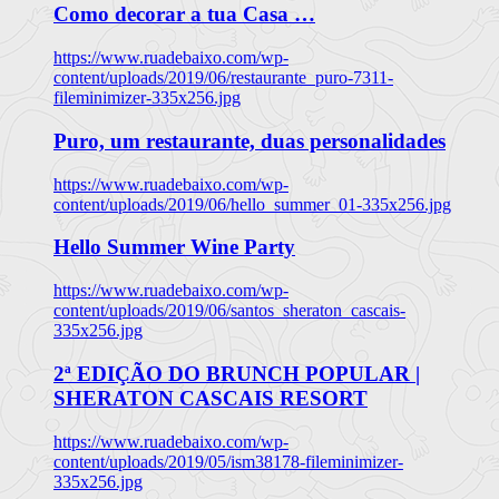
Como decorar a tua Casa …
https://www.ruadebaixo.com/wp-
content/uploads/2019/06/restaurante_puro-7311-
fileminimizer-335x256.jpg
Puro, um restaurante, duas personalidades
https://www.ruadebaixo.com/wp-
content/uploads/2019/06/hello_summer_01-335x256.jpg
Hello Summer Wine Party
https://www.ruadebaixo.com/wp-
content/uploads/2019/06/santos_sheraton_cascais-
335x256.jpg
2ª EDIÇÃO DO BRUNCH POPULAR |
SHERATON CASCAIS RESORT
https://www.ruadebaixo.com/wp-
content/uploads/2019/05/ism38178-fileminimizer-
335x256.jpg