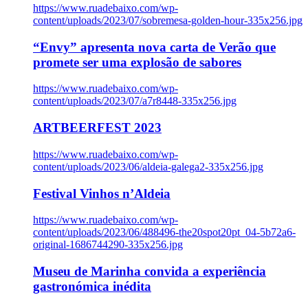
https://www.ruadebaixo.com/wp-
content/uploads/2023/07/sobremesa-golden-hour-335x256.jpg
“Envy” apresenta nova carta de Verão que
promete ser uma explosão de sabores
https://www.ruadebaixo.com/wp-
content/uploads/2023/07/a7r8448-335x256.jpg
ARTBEERFEST 2023
https://www.ruadebaixo.com/wp-
content/uploads/2023/06/aldeia-galega2-335x256.jpg
Festival Vinhos n’Aldeia
https://www.ruadebaixo.com/wp-
content/uploads/2023/06/488496-the20spot20pt_04-5b72a6-
original-1686744290-335x256.jpg
Museu de Marinha convida a experiência
gastronómica inédita