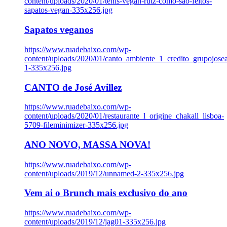
content/uploads/2020/01/tenis-vegan-rutz-como-sao-feitos-
sapatos-vegan-335x256.jpg
Sapatos veganos
https://www.ruadebaixo.com/wp-
content/uploads/2020/01/canto_ambiente_1_credito_grupojosea
1-335x256.jpg
CANTO de José Avillez
https://www.ruadebaixo.com/wp-
content/uploads/2020/01/restaurante_l_origine_chakall_lisboa-
5709-fileminimizer-335x256.jpg
ANO NOVO, MASSA NOVA!
https://www.ruadebaixo.com/wp-
content/uploads/2019/12/unnamed-2-335x256.jpg
Vem ai o Brunch mais exclusivo do ano
https://www.ruadebaixo.com/wp-
content/uploads/2019/12/jag01-335x256.jpg