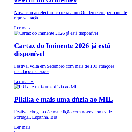
«Perfil do Ocidente»
Nova canção electrónica retrata um Ocidente em permanente
representação,
Ler mais
+
Cartaz do Iminente 2026 já está
disponível
Festival volta em Setembro com mais de 100 atuações,
instalações e expos
Ler mais
+
Pikika e mais uma dúzia ao MIL
Festival chega à décima edição com novos nomes de
Portugal, Espanha, Bra
Ler mais
+