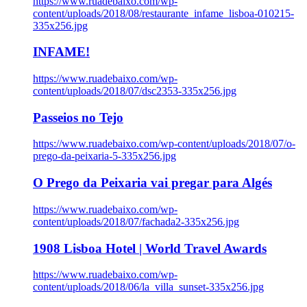
https://www.ruadebaixo.com/wp-
content/uploads/2018/08/restaurante_infame_lisboa-010215-
335x256.jpg
INFAME!
https://www.ruadebaixo.com/wp-
content/uploads/2018/07/dsc2353-335x256.jpg
Passeios no Tejo
https://www.ruadebaixo.com/wp-content/uploads/2018/07/o-
prego-da-peixaria-5-335x256.jpg
O Prego da Peixaria vai pregar para Algés
https://www.ruadebaixo.com/wp-
content/uploads/2018/07/fachada2-335x256.jpg
1908 Lisboa Hotel | World Travel Awards
https://www.ruadebaixo.com/wp-
content/uploads/2018/06/la_villa_sunset-335x256.jpg