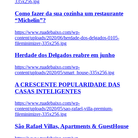
335x256.jpg
Como fazer da sua cozinha um restaurante
“Michelin”?
https://www.ruadebaixo.com/wp-
content/uploads/2020/06/herdade-dos-delgados-0105-
fileminimizer-335x256.jpg
Herdade dos Delgados reabre em junho
https://www.ruadebaixo.com/wp-
content/uploads/2020/05/smart_house-335x256.jpg
A CRESCENTE POPULARIDADE DAS
CASAS INTELIGENTES
https://www.ruadebaixo.com/wp-
content/uploads/2020/05/sao-rafael-villa-premium-
fileminimizer-335x256.jpg
São Rafael Villas, Apartments & GuestHouse