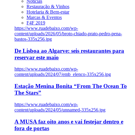
Notícias
Restauração & Vinhos
Hotelaria & Bem-estar
Marcas & Eventos
F4F 2019
https://www.ruadebaixo.com/wp-
content/uploads/2026/05/broto-chiado-prato-pedro-pena-
bastos-335x256.jpg
De Lisboa ao Algarve: seis restaurantes para
reservar este maio
https://www.ruadebaixo.com/wp-
content/uploads/2024/07/emb_elenco-335x256.jpg
Estação Menina Bonita “From The Ocean To
The Stars”
https://www.ruadebaixo.com/wp-
content/uploads/2024/05/unnamed-335x256.jpg
A MUSA faz oito anos e vai festejar dentro e
fora de portas