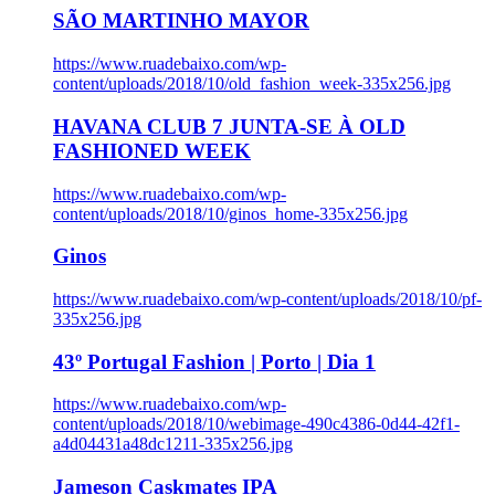
SÃO MARTINHO MAYOR
https://www.ruadebaixo.com/wp-
content/uploads/2018/10/old_fashion_week-335x256.jpg
HAVANA CLUB 7 JUNTA-SE À OLD
FASHIONED WEEK
https://www.ruadebaixo.com/wp-
content/uploads/2018/10/ginos_home-335x256.jpg
Ginos
https://www.ruadebaixo.com/wp-content/uploads/2018/10/pf-
335x256.jpg
43º Portugal Fashion | Porto | Dia 1
https://www.ruadebaixo.com/wp-
content/uploads/2018/10/webimage-490c4386-0d44-42f1-
a4d04431a48dc1211-335x256.jpg
Jameson Caskmates IPA