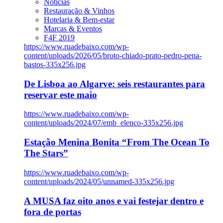
Notícias
Restauração & Vinhos
Hotelaria & Bem-estar
Marcas & Eventos
F4F 2019
https://www.ruadebaixo.com/wp-
content/uploads/2026/05/broto-chiado-prato-pedro-pena-
bastos-335x256.jpg
De Lisboa ao Algarve: seis restaurantes para
reservar este maio
https://www.ruadebaixo.com/wp-
content/uploads/2024/07/emb_elenco-335x256.jpg
Estação Menina Bonita “From The Ocean To
The Stars”
https://www.ruadebaixo.com/wp-
content/uploads/2024/05/unnamed-335x256.jpg
A MUSA faz oito anos e vai festejar dentro e
fora de portas