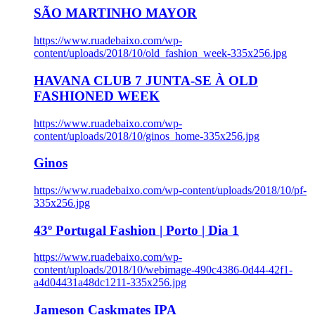
SÃO MARTINHO MAYOR
https://www.ruadebaixo.com/wp-
content/uploads/2018/10/old_fashion_week-335x256.jpg
HAVANA CLUB 7 JUNTA-SE À OLD
FASHIONED WEEK
https://www.ruadebaixo.com/wp-
content/uploads/2018/10/ginos_home-335x256.jpg
Ginos
https://www.ruadebaixo.com/wp-content/uploads/2018/10/pf-
335x256.jpg
43º Portugal Fashion | Porto | Dia 1
https://www.ruadebaixo.com/wp-
content/uploads/2018/10/webimage-490c4386-0d44-42f1-
a4d04431a48dc1211-335x256.jpg
Jameson Caskmates IPA