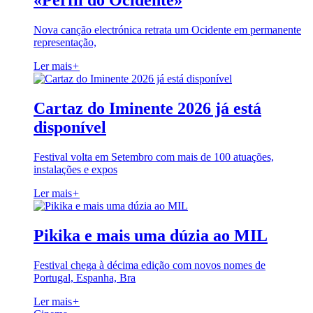
«Perfil do Ocidente»
Nova canção electrónica retrata um Ocidente em permanente
representação,
Ler mais
+
Cartaz do Iminente 2026 já está
disponível
Festival volta em Setembro com mais de 100 atuações,
instalações e expos
Ler mais
+
Pikika e mais uma dúzia ao MIL
Festival chega à décima edição com novos nomes de
Portugal, Espanha, Bra
Ler mais
+