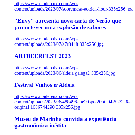
https://www.ruadebaixo.com/wp-
content/uploads/2023/07/sobremesa-golden-hour-335x256.jpg
“Envy” apresenta nova carta de Verão que
promete ser uma explosão de sabores
https://www.ruadebaixo.com/wp-
content/uploads/2023/07/a7r8448-335x256.jpg
ARTBEERFEST 2023
https://www.ruadebaixo.com/wp-
content/uploads/2023/06/aldeia-galega2-335x256.jpg
Festival Vinhos n’Aldeia
https://www.ruadebaixo.com/wp-
content/uploads/2023/06/488496-the20spot20pt_04-5b72a6-
original-1686744290-335x256.jpg
Museu de Marinha convida a experiência
gastronómica inédita