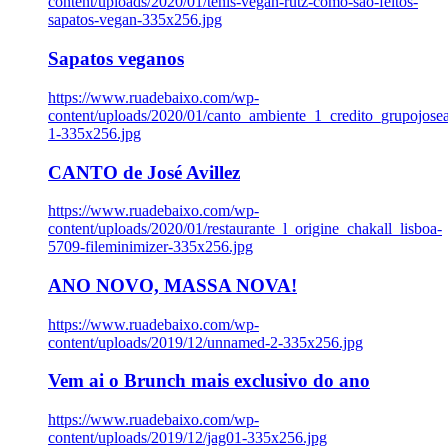
content/uploads/2020/01/tenis-vegan-rutz-como-sao-feitos-
sapatos-vegan-335x256.jpg
Sapatos veganos
https://www.ruadebaixo.com/wp-
content/uploads/2020/01/canto_ambiente_1_credito_grupojosea
1-335x256.jpg
CANTO de José Avillez
https://www.ruadebaixo.com/wp-
content/uploads/2020/01/restaurante_l_origine_chakall_lisboa-
5709-fileminimizer-335x256.jpg
ANO NOVO, MASSA NOVA!
https://www.ruadebaixo.com/wp-
content/uploads/2019/12/unnamed-2-335x256.jpg
Vem ai o Brunch mais exclusivo do ano
https://www.ruadebaixo.com/wp-
content/uploads/2019/12/jag01-335x256.jpg