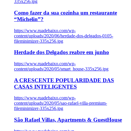
335x256.jpg
Como fazer da sua cozinha um restaurante
“Michelin”?
https://www.ruadebaixo.com/wp-
content/uploads/2020/06/herdade-dos-delgados-0105-
fileminimizer-335x256.jpg
Herdade dos Delgados reabre em junho
https://www.ruadebaixo.com/wp-
content/uploads/2020/05/smart_house-335x256.jpg
A CRESCENTE POPULARIDADE DAS
CASAS INTELIGENTES
https://www.ruadebaixo.com/wp-
content/uploads/2020/05/sao-rafael-villa-premium-
fileminimizer-335x256.jpg
São Rafael Villas, Apartments & GuestHouse