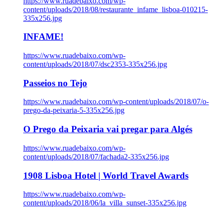
https://www.ruadebaixo.com/wp-
content/uploads/2018/08/restaurante_infame_lisboa-010215-
335x256.jpg
INFAME!
https://www.ruadebaixo.com/wp-
content/uploads/2018/07/dsc2353-335x256.jpg
Passeios no Tejo
https://www.ruadebaixo.com/wp-content/uploads/2018/07/o-
prego-da-peixaria-5-335x256.jpg
O Prego da Peixaria vai pregar para Algés
https://www.ruadebaixo.com/wp-
content/uploads/2018/07/fachada2-335x256.jpg
1908 Lisboa Hotel | World Travel Awards
https://www.ruadebaixo.com/wp-
content/uploads/2018/06/la_villa_sunset-335x256.jpg