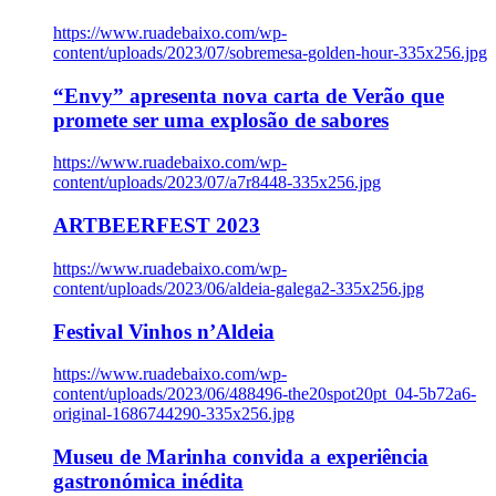
https://www.ruadebaixo.com/wp-
content/uploads/2023/07/sobremesa-golden-hour-335x256.jpg
“Envy” apresenta nova carta de Verão que
promete ser uma explosão de sabores
https://www.ruadebaixo.com/wp-
content/uploads/2023/07/a7r8448-335x256.jpg
ARTBEERFEST 2023
https://www.ruadebaixo.com/wp-
content/uploads/2023/06/aldeia-galega2-335x256.jpg
Festival Vinhos n’Aldeia
https://www.ruadebaixo.com/wp-
content/uploads/2023/06/488496-the20spot20pt_04-5b72a6-
original-1686744290-335x256.jpg
Museu de Marinha convida a experiência
gastronómica inédita