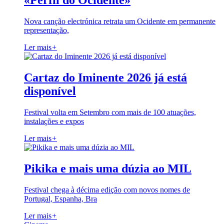
«Perfil do Ocidente»
Nova canção electrónica retrata um Ocidente em permanente
representação,
Ler mais
+
Cartaz do Iminente 2026 já está
disponível
Festival volta em Setembro com mais de 100 atuações,
instalações e expos
Ler mais
+
Pikika e mais uma dúzia ao MIL
Festival chega à décima edição com novos nomes de
Portugal, Espanha, Bra
Ler mais
+