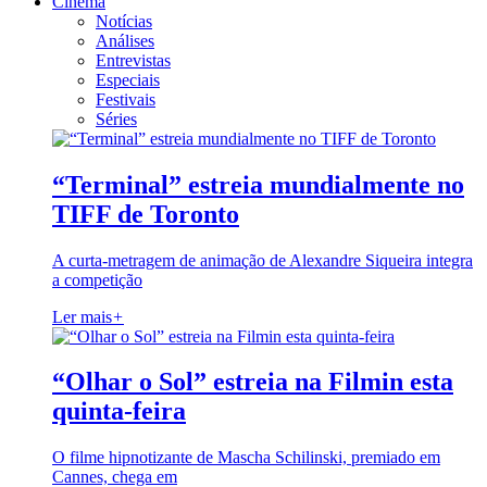
Cinema
Notícias
Análises
Entrevistas
Especiais
Festivais
Séries
“Terminal” estreia mundialmente no
TIFF de Toronto
A curta-metragem de animação de Alexandre Siqueira integra
a competição
Ler mais
+
“Olhar o Sol” estreia na Filmin esta
quinta-feira
O filme hipnotizante de Mascha Schilinski, premiado em
Cannes, chega em