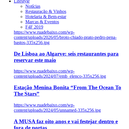
Lifestyle
Notícias
Restauração & Vinhos
Hotelaria & Bem-estar
Marcas & Eventos
F4F 2019
https://www.ruadebaixo.com/wp-
content/uploads/2026/05/broto-chiado-prato-pedro-pena-
bastos-335x256.jpg
De Lisboa ao Algarve: seis restaurantes para
reservar este maio
https://www.ruadebaixo.com/wp-
content/uploads/2024/07/emb_elenco-335x256.jpg
Estação Menina Bonita “From The Ocean To
The Stars”
https://www.ruadebaixo.com/wp-
content/uploads/2024/05/unnamed-335x256.jpg
A MUSA faz oito anos e vai festejar dentro e
fora de portas