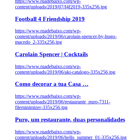
https://www.ruadebaixo.com/wp-
content/uploads/2019/07/f4f2019-335x256.jpg
Football 4 Friendship 2019
https://www.ruadebaixo.com/wp-
content/uploads/2019/06/carolain-spencer-by-hugo-
macedo_2-335x256.jpg
Carolain Spencer | Cocktails
https://www.ruadebaixo.com/wp-
content/uploads/2019/06/aki-catalogo-335x256.jpg
Como decorar a tua Casa …
https://www.ruadebaixo.com/wp-
content/uploads/2019/06/restaurante_puro-7311-
fileminimizer-335x256.jpg
Puro, um restaurante, duas personalidades
https://www.ruadebaixo.com/wp-
content/uploads/2019/06/hello_summer_01-335x256.jpg