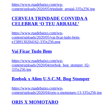
https://www.ruadebaixo.com/wp-
content/uploads/2020/05/trindade_arraial-335x256.jpg
CERVEJA TRINDADE CONVIDA A
CELEBRAR ‘O TEU ARRAIAL’
https://www.ruadebaixo.com/wp-
content/uploads/2020/05/vai-ficar-tudo-bem-
e1589130204162-335x256.png
Vai Ficar Tudo Bem
https://www.ruadebaixo.com/wp-
content/uploads/2020/04/reebok_bug_stomper_02-
335x256.jpg
Reebok x Alien U.S.C.M. Bug Stomper
https://www.ruadebaixo.com/wp-
content/uploads/2020/04/oris-x-momotaro-13-335x256.jpg
ORIS X MOMOTARO