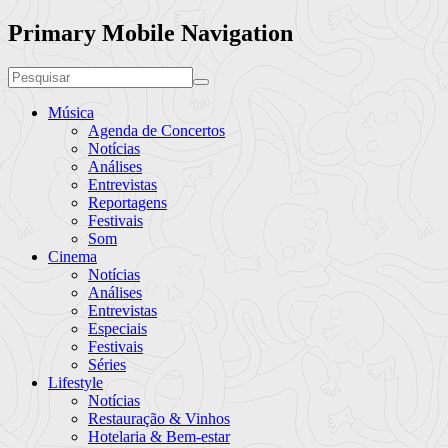
Primary Mobile Navigation
Música
Agenda de Concertos
Notícias
Análises
Entrevistas
Reportagens
Festivais
Som
Cinema
Notícias
Análises
Entrevistas
Especiais
Festivais
Séries
Lifestyle
Notícias
Restauração & Vinhos
Hotelaria & Bem-estar