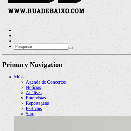
Primary Navigation
Música
Agenda de Concertos
Notícias
Análises
Entrevistas
Reportagens
Festivais
Som