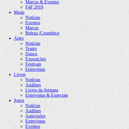
Marcas & Eventos
F4F 2019
Moda
Notícias
Eventos
Marcas
Beleza /Cosmética
Artes
Notícias
Teatro
Dança
Exposições
Festivais
Entrevistas
Livros
Notícias
Análises
Livros da Semana
Entrevistas & Especiais
Jogos
Notícias
Análises
Antevisões
Entrevistas
Eventos