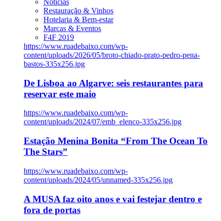
Notícias
Restauração & Vinhos
Hotelaria & Bem-estar
Marcas & Eventos
F4F 2019
https://www.ruadebaixo.com/wp-
content/uploads/2026/05/broto-chiado-prato-pedro-pena-
bastos-335x256.jpg
De Lisboa ao Algarve: seis restaurantes para
reservar este maio
https://www.ruadebaixo.com/wp-
content/uploads/2024/07/emb_elenco-335x256.jpg
Estação Menina Bonita “From The Ocean To
The Stars”
https://www.ruadebaixo.com/wp-
content/uploads/2024/05/unnamed-335x256.jpg
A MUSA faz oito anos e vai festejar dentro e
fora de portas