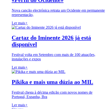
«Perfil do Ocidente»
Nova canção electrónica retrata um Ocidente em permanente
representação,
Ler mais
+
Cartaz do Iminente 2026 já está
disponível
Festival volta em Setembro com mais de 100 atuações,
instalações e expos
Ler mais
+
Pikika e mais uma dúzia ao MIL
Festival chega à décima edição com novos nomes de
Portugal, Espanha, Bra
Ler mais
+