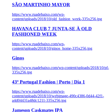
SÃO MARTINHO MAYOR
https://www.ruadebaixo.com/wp-
content/uploads/2018/10/old_fashion_week-335x256.jpg
HAVANA CLUB 7 JUNTA-SE À OLD
FASHIONED WEEK
https://www.ruadebaixo.com/wp-
content/uploads/2018/10/ginos_home-335x256.jpg
Ginos
https://www.ruadebaixo.com/wp-content/uploads/2018/10/pf-
335x256.jpg
43º Portugal Fashion | Porto | Dia 1
https://www.ruadebaixo.com/wp-
content/uploads/2018/10/webimage-490c4386-0d44-42f1-
a4d04431a48dc1211-335x256.jpg
Jameson Caskmates IPA