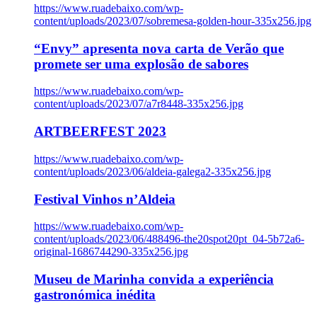
https://www.ruadebaixo.com/wp-
content/uploads/2023/07/sobremesa-golden-hour-335x256.jpg
“Envy” apresenta nova carta de Verão que
promete ser uma explosão de sabores
https://www.ruadebaixo.com/wp-
content/uploads/2023/07/a7r8448-335x256.jpg
ARTBEERFEST 2023
https://www.ruadebaixo.com/wp-
content/uploads/2023/06/aldeia-galega2-335x256.jpg
Festival Vinhos n’Aldeia
https://www.ruadebaixo.com/wp-
content/uploads/2023/06/488496-the20spot20pt_04-5b72a6-
original-1686744290-335x256.jpg
Museu de Marinha convida a experiência
gastronómica inédita