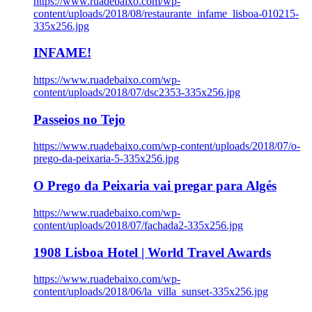
https://www.ruadebaixo.com/wp-
content/uploads/2018/08/restaurante_infame_lisboa-010215-
335x256.jpg
INFAME!
https://www.ruadebaixo.com/wp-
content/uploads/2018/07/dsc2353-335x256.jpg
Passeios no Tejo
https://www.ruadebaixo.com/wp-content/uploads/2018/07/o-
prego-da-peixaria-5-335x256.jpg
O Prego da Peixaria vai pregar para Algés
https://www.ruadebaixo.com/wp-
content/uploads/2018/07/fachada2-335x256.jpg
1908 Lisboa Hotel | World Travel Awards
https://www.ruadebaixo.com/wp-
content/uploads/2018/06/la_villa_sunset-335x256.jpg