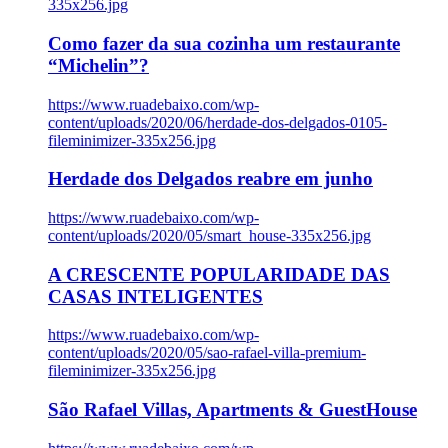
335x256.jpg
Como fazer da sua cozinha um restaurante
“Michelin”?
https://www.ruadebaixo.com/wp-
content/uploads/2020/06/herdade-dos-delgados-0105-
fileminimizer-335x256.jpg
Herdade dos Delgados reabre em junho
https://www.ruadebaixo.com/wp-
content/uploads/2020/05/smart_house-335x256.jpg
A CRESCENTE POPULARIDADE DAS
CASAS INTELIGENTES
https://www.ruadebaixo.com/wp-
content/uploads/2020/05/sao-rafael-villa-premium-
fileminimizer-335x256.jpg
São Rafael Villas, Apartments & GuestHouse