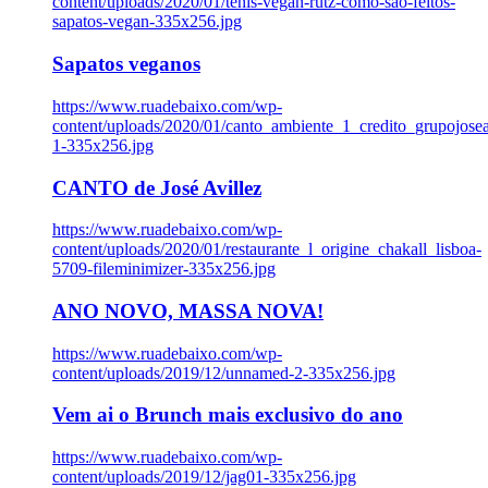
content/uploads/2020/01/tenis-vegan-rutz-como-sao-feitos-
sapatos-vegan-335x256.jpg
Sapatos veganos
https://www.ruadebaixo.com/wp-
content/uploads/2020/01/canto_ambiente_1_credito_grupojosea
1-335x256.jpg
CANTO de José Avillez
https://www.ruadebaixo.com/wp-
content/uploads/2020/01/restaurante_l_origine_chakall_lisboa-
5709-fileminimizer-335x256.jpg
ANO NOVO, MASSA NOVA!
https://www.ruadebaixo.com/wp-
content/uploads/2019/12/unnamed-2-335x256.jpg
Vem ai o Brunch mais exclusivo do ano
https://www.ruadebaixo.com/wp-
content/uploads/2019/12/jag01-335x256.jpg