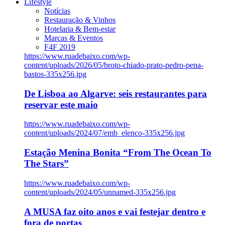
Lifestyle
Notícias
Restauração & Vinhos
Hotelaria & Bem-estar
Marcas & Eventos
F4F 2019
https://www.ruadebaixo.com/wp-
content/uploads/2026/05/broto-chiado-prato-pedro-pena-
bastos-335x256.jpg
De Lisboa ao Algarve: seis restaurantes para
reservar este maio
https://www.ruadebaixo.com/wp-
content/uploads/2024/07/emb_elenco-335x256.jpg
Estação Menina Bonita “From The Ocean To
The Stars”
https://www.ruadebaixo.com/wp-
content/uploads/2024/05/unnamed-335x256.jpg
A MUSA faz oito anos e vai festejar dentro e
fora de portas