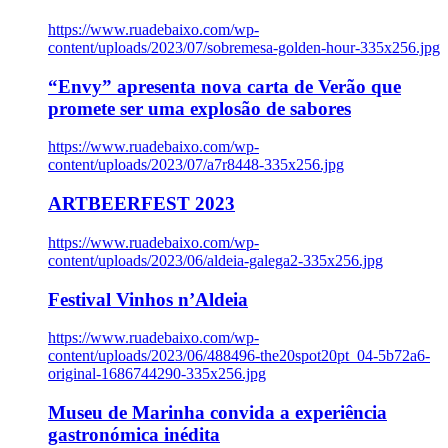
https://www.ruadebaixo.com/wp-
content/uploads/2023/07/sobremesa-golden-hour-335x256.jpg
“Envy” apresenta nova carta de Verão que
promete ser uma explosão de sabores
https://www.ruadebaixo.com/wp-
content/uploads/2023/07/a7r8448-335x256.jpg
ARTBEERFEST 2023
https://www.ruadebaixo.com/wp-
content/uploads/2023/06/aldeia-galega2-335x256.jpg
Festival Vinhos n’Aldeia
https://www.ruadebaixo.com/wp-
content/uploads/2023/06/488496-the20spot20pt_04-5b72a6-
original-1686744290-335x256.jpg
Museu de Marinha convida a experiência
gastronómica inédita