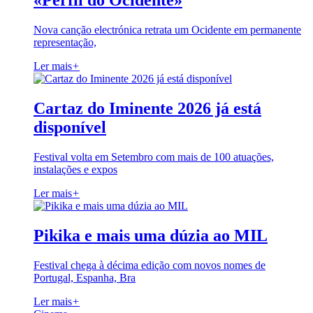
«Perfil do Ocidente»
Nova canção electrónica retrata um Ocidente em permanente
representação,
Ler mais
+
Cartaz do Iminente 2026 já está
disponível
Festival volta em Setembro com mais de 100 atuações,
instalações e expos
Ler mais
+
Pikika e mais uma dúzia ao MIL
Festival chega à décima edição com novos nomes de
Portugal, Espanha, Bra
Ler mais
+