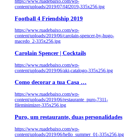
https://www.ruadebaixo.com/wp-
content/uploads/2019/07/f4f2019-335x256.jpg
Football 4 Friendship 2019
https://www.ruadebaixo.com/wp-
content/uploads/2019/06/carolain-spencer-by-hugo-
macedo_2-335x256.jpg
Carolain Spencer | Cocktails
https://www.ruadebaixo.com/wp-
content/uploads/2019/06/aki-catalogo-335x256.jpg
Como decorar a tua Casa …
https://www.ruadebaixo.com/wp-
content/uploads/2019/06/restaurante_puro-7311-
fileminimizer-335x256.jpg
Puro, um restaurante, duas personalidades
https://www.ruadebaixo.com/wp-
content/uploads/2019/06/hello_summer_01-335x256.jpg