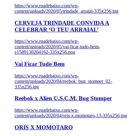
https://www.ruadebaixo.com/wp-
content/uploads/2020/05/trindade_arraial-335x256.jpg
CERVEJA TRINDADE CONVIDA A
CELEBRAR ‘O TEU ARRAIAL’
https://www.ruadebaixo.com/wp-
content/uploads/2020/05/vai-ficar-tudo-bem-
e1589130204162-335x256.png
Vai Ficar Tudo Bem
https://www.ruadebaixo.com/wp-
content/uploads/2020/04/reebok_bug_stomper_02-
335x256.jpg
Reebok x Alien U.S.C.M. Bug Stomper
https://www.ruadebaixo.com/wp-
content/uploads/2020/04/oris-x-momotaro-13-335x256.jpg
ORIS X MOMOTARO