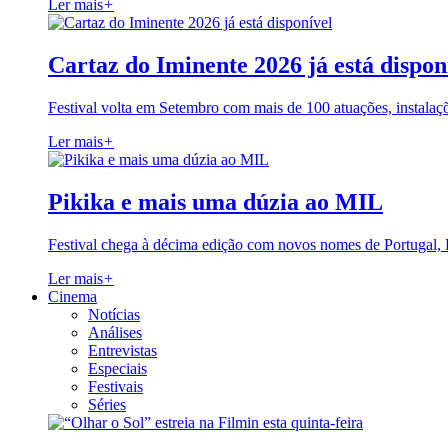
Ler mais
+
Cartaz do Iminente 2026 já está dispon
Festival volta em Setembro com mais de 100 atuações, instalaç
Ler mais
+
Pikika e mais uma dúzia ao MIL
Festival chega à décima edição com novos nomes de Portugal,
Ler mais
+
Cinema
Notícias
Análises
Entrevistas
Especiais
Festivais
Séries