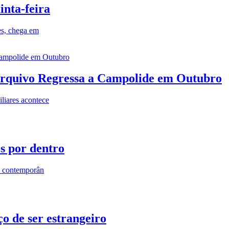
inta-feira
es, chega em
rquivo Regressa a Campolide em Outubro
iares acontece
os por dentro
s contemporân
o de ser estrangeiro