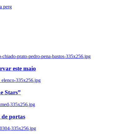
ra perg
o-chiado-prato-pedro-pena-bastos-335x256.jpg
ervar este maio
_elenco-335x256.jpg
e Stars”
named-335x256.jpg
 de portas
00304-335x256.jpg