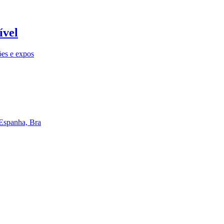
ível
ões e expos
 Espanha, Bra