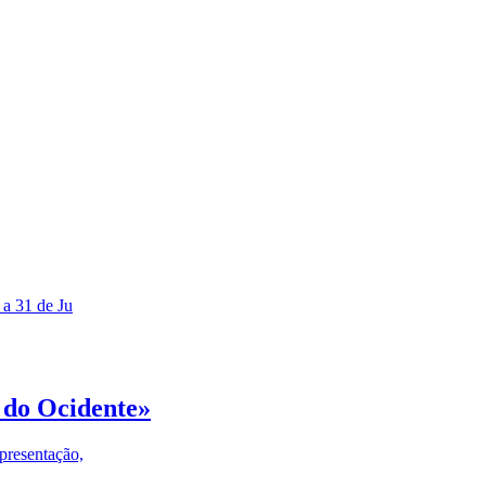
 a 31 de Ju
 do Ocidente»
presentação,