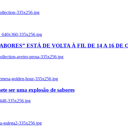
ollection-335x256.jpg
tl_640x360-335x256.jpg
BORES” ESTÁ DE VOLTA À FIL DE 14 A 16 DE
llection-aveiro-prosa-335x256.jpg
remesa-golden-hour-335x256.jpg
ete ser uma explosão de sabores
8448-335x256.jpg
ia-galega2-335x256.jpg