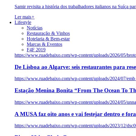
Samir revisita a história dos trabalhadores italianos na Suíça pa
Ler mais
+
Lifestyle
Notícias
Restauração & Vinhos
Hotelaria & Bem-estar
Marcas & Eventos
F4F 2019
https://www.ruadebaixo.com/wp-content/uploads/2026/05/brot
De Lisboa ao Algarve: seis restaurantes para res
https://www.ruadebaixo.com/wp-content/uploads/2024/07/emb
Estação Menina Bonita “From The Ocean To Th
https://www.ruadebaixo.com/wp-content/uploads/2024/05/un
A MUSA faz oito anos e vai festejar dentro e fora
https://www.ruadebaixo.com/wp-content/uploads/2023/12/dsc