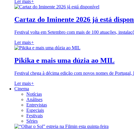
Ler mais
+
Cartaz do Iminente 2026 já está dispon
Festival volta em Setembro com mais de 100 atuações, instalaç
Ler mais
+
Pikika e mais uma dúzia ao MIL
Festival chega à décima edição com novos nomes de Portugal,
Ler mais
+
Cinema
Notícias
Análises
Entrevistas
Especiais
Festivais
Séries