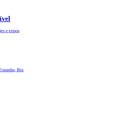
ível
ões e expos
 Espanha, Bra