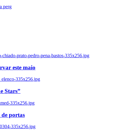
ra perg
o-chiado-prato-pedro-pena-bastos-335x256.jpg
ervar este maio
_elenco-335x256.jpg
e Stars”
named-335x256.jpg
 de portas
00304-335x256.jpg