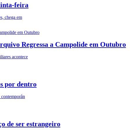
inta-feira
es, chega em
rquivo Regressa a Campolide em Outubro
iares acontece
os por dentro
s contemporân
o de ser estrangeiro