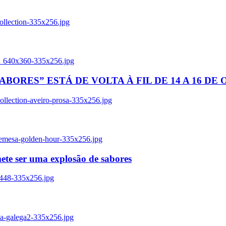
ollection-335x256.jpg
tl_640x360-335x256.jpg
BORES” ESTÁ DE VOLTA À FIL DE 14 A 16 DE
llection-aveiro-prosa-335x256.jpg
remesa-golden-hour-335x256.jpg
ete ser uma explosão de sabores
8448-335x256.jpg
ia-galega2-335x256.jpg