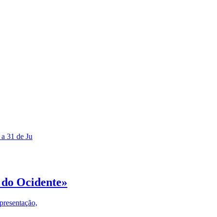
 a 31 de Ju
 do Ocidente»
presentação,