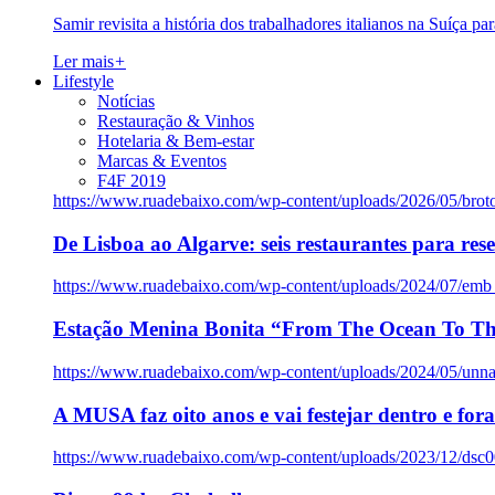
Samir revisita a história dos trabalhadores italianos na Suíça pa
Ler mais
+
Lifestyle
Notícias
Restauração & Vinhos
Hotelaria & Bem-estar
Marcas & Eventos
F4F 2019
https://www.ruadebaixo.com/wp-content/uploads/2026/05/brot
De Lisboa ao Algarve: seis restaurantes para res
https://www.ruadebaixo.com/wp-content/uploads/2024/07/emb
Estação Menina Bonita “From The Ocean To Th
https://www.ruadebaixo.com/wp-content/uploads/2024/05/un
A MUSA faz oito anos e vai festejar dentro e fora
https://www.ruadebaixo.com/wp-content/uploads/2023/12/dsc