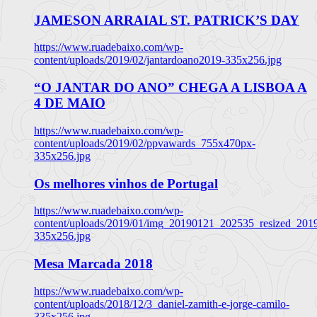
JAMESON ARRAIAL ST. PATRICK’S DAY
https://www.ruadebaixo.com/wp-
content/uploads/2019/02/jantardoano2019-335x256.jpg
“O JANTAR DO ANO” CHEGA A LISBOA A
4 DE MAIO
https://www.ruadebaixo.com/wp-
content/uploads/2019/02/ppvawards_755x470px-
335x256.jpg
Os melhores vinhos de Portugal
https://www.ruadebaixo.com/wp-
content/uploads/2019/01/img_20190121_202535_resized_20
335x256.jpg
Mesa Marcada 2018
https://www.ruadebaixo.com/wp-
content/uploads/2018/12/3_daniel-zamith-e-jorge-camilo-
335x256.jpg