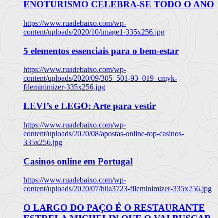
ENOTURISMO CELEBRA-SE TODO O ANO
https://www.ruadebaixo.com/wp-
content/uploads/2020/10/image1-335x256.jpg
5 elementos essenciais para o bem-estar
https://www.ruadebaixo.com/wp-
content/uploads/2020/09/305_501-93_019_cmyk-
fileminimizer-335x256.jpg
LEVI’s e LEGO: Arte para vestir
https://www.ruadebaixo.com/wp-
content/uploads/2020/08/apostas-online-top-casinos-
335x256.jpg
Casinos online em Portugal
https://www.ruadebaixo.com/wp-
content/uploads/2020/07/h0a3723-fileminimizer-335x256.jpg
O LARGO DO PAÇO É O RESTAURANTE