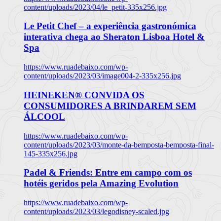
content/uploads/2023/04/le_petit-335x256.jpg
Le Petit Chef – a experiência gastronómica
interativa chega ao Sheraton Lisboa Hotel &
Spa
https://www.ruadebaixo.com/wp-
content/uploads/2023/03/image004-2-335x256.jpg
HEINEKEN® CONVIDA OS
CONSUMIDORES A BRINDAREM SEM
ÁLCOOL
https://www.ruadebaixo.com/wp-
content/uploads/2023/03/monte-da-bemposta-bemposta-final-
145-335x256.jpg
Padel & Friends: Entre em campo com os
hotéis geridos pela Amazing Evolution
https://www.ruadebaixo.com/wp-
content/uploads/2023/03/legodisney-scaled.jpg