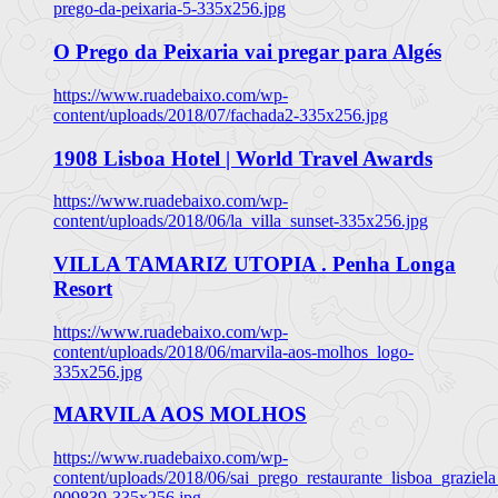
prego-da-peixaria-5-335x256.jpg
O Prego da Peixaria vai pregar para Algés
https://www.ruadebaixo.com/wp-
content/uploads/2018/07/fachada2-335x256.jpg
1908 Lisboa Hotel | World Travel Awards
https://www.ruadebaixo.com/wp-
content/uploads/2018/06/la_villa_sunset-335x256.jpg
VILLA TAMARIZ UTOPIA . Penha Longa
Resort
https://www.ruadebaixo.com/wp-
content/uploads/2018/06/marvila-aos-molhos_logo-
335x256.jpg
MARVILA AOS MOLHOS
https://www.ruadebaixo.com/wp-
content/uploads/2018/06/sai_prego_restaurante_lisboa_graziela
009839-335x256.jpg