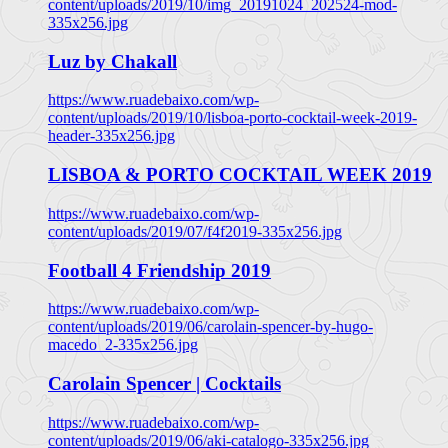
content/uploads/2019/10/img_20191024_202524-mod-
335x256.jpg
Luz by Chakall
https://www.ruadebaixo.com/wp-
content/uploads/2019/10/lisboa-porto-cocktail-week-2019-
header-335x256.jpg
LISBOA & PORTO COCKTAIL WEEK 2019
https://www.ruadebaixo.com/wp-
content/uploads/2019/07/f4f2019-335x256.jpg
Football 4 Friendship 2019
https://www.ruadebaixo.com/wp-
content/uploads/2019/06/carolain-spencer-by-hugo-
macedo_2-335x256.jpg
Carolain Spencer | Cocktails
https://www.ruadebaixo.com/wp-
content/uploads/2019/06/aki-catalogo-335x256.jpg