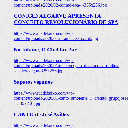
content/uploads/2020/02/conrad-spa-4-335x256.jpg
CONRAD ALGARVE APRESENTA
CONCEITO REVOLUCIONÁRIO DE SPA
https://www.ruadebaixo.com/wp-
content/uploads/2020/01/infame2-335x256.jpg
No Infame, O Chef faz Par
https://www.ruadebaixo.com/wp-
content/uploads/2020/01/tenis-vegan-rutz-como-sao-feitos-
sapatos-vegan-335x256.jpg
Sapatos veganos
https://www.ruadebaixo.com/wp-
content/uploads/2020/01/canto_ambiente_1_credito_grupojosea
1-335x256.jpg
CANTO de José Avillez
https://www.ruadebaixo.com/wp-