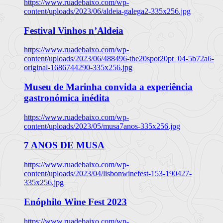
https://www.ruadebaixo.com/wp-
content/uploads/2023/06/aldeia-galega2-335x256.jpg
Festival Vinhos n’Aldeia
https://www.ruadebaixo.com/wp-
content/uploads/2023/06/488496-the20spot20pt_04-5b72a6-
original-1686744290-335x256.jpg
Museu de Marinha convida a experiência
gastronómica inédita
https://www.ruadebaixo.com/wp-
content/uploads/2023/05/musa7anos-335x256.jpg
7 ANOS DE MUSA
https://www.ruadebaixo.com/wp-
content/uploads/2023/04/lisbonwinefest-153-190427-
335x256.jpg
Enóphilo Wine Fest 2023
https://www.ruadebaixo.com/wp-