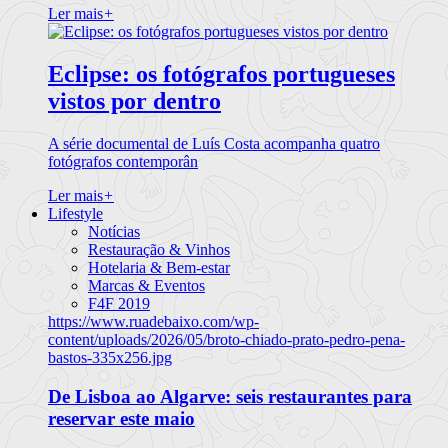
Ler mais
+
Eclipse: os fotógrafos portugueses
vistos por dentro
A série documental de Luís Costa acompanha quatro
fotógrafos contemporân
Ler mais
+
Lifestyle
Notícias
Restauração & Vinhos
Hotelaria & Bem-estar
Marcas & Eventos
F4F 2019
https://www.ruadebaixo.com/wp-
content/uploads/2026/05/broto-chiado-prato-pedro-pena-
bastos-335x256.jpg
De Lisboa ao Algarve: seis restaurantes para
reservar este maio