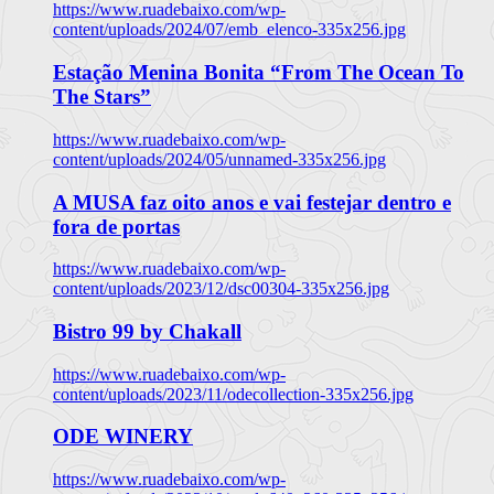
https://www.ruadebaixo.com/wp-
content/uploads/2024/07/emb_elenco-335x256.jpg
Estação Menina Bonita “From The Ocean To
The Stars”
https://www.ruadebaixo.com/wp-
content/uploads/2024/05/unnamed-335x256.jpg
A MUSA faz oito anos e vai festejar dentro e
fora de portas
https://www.ruadebaixo.com/wp-
content/uploads/2023/12/dsc00304-335x256.jpg
Bistro 99 by Chakall
https://www.ruadebaixo.com/wp-
content/uploads/2023/11/odecollection-335x256.jpg
ODE WINERY
https://www.ruadebaixo.com/wp-