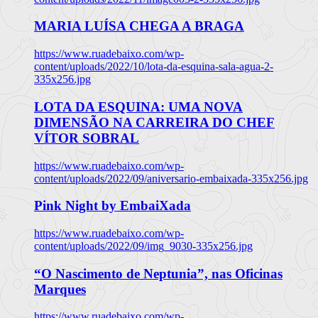
MARIA LUÍSA CHEGA A BRAGA
https://www.ruadebaixo.com/wp-
content/uploads/2022/10/lota-da-esquina-sala-agua-2-
335x256.jpg
LOTA DA ESQUINA: UMA NOVA
DIMENSÃO NA CARREIRA DO CHEF
VÍTOR SOBRAL
https://www.ruadebaixo.com/wp-
content/uploads/2022/09/aniversario-embaixada-335x256.jpg
Pink Night by EmbaiXada
https://www.ruadebaixo.com/wp-
content/uploads/2022/09/img_9030-335x256.jpg
“O Nascimento de Neptunia”, nas Oficinas
Marques
https://www.ruadebaixo.com/wp-