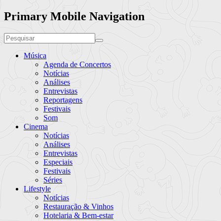
Primary Mobile Navigation
Música
Agenda de Concertos
Notícias
Análises
Entrevistas
Reportagens
Festivais
Som
Cinema
Notícias
Análises
Entrevistas
Especiais
Festivais
Séries
Lifestyle
Notícias
Restauração & Vinhos
Hotelaria & Bem-estar