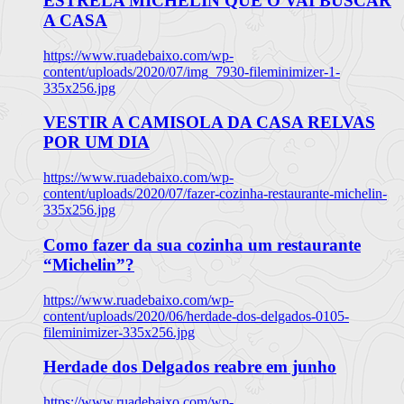
ESTRELA MICHELIN QUE O VAI BUSCAR
A CASA
https://www.ruadebaixo.com/wp-
content/uploads/2020/07/img_7930-fileminimizer-1-
335x256.jpg
VESTIR A CAMISOLA DA CASA RELVAS
POR UM DIA
https://www.ruadebaixo.com/wp-
content/uploads/2020/07/fazer-cozinha-restaurante-michelin-
335x256.jpg
Como fazer da sua cozinha um restaurante
“Michelin”?
https://www.ruadebaixo.com/wp-
content/uploads/2020/06/herdade-dos-delgados-0105-
fileminimizer-335x256.jpg
Herdade dos Delgados reabre em junho
https://www.ruadebaixo.com/wp-