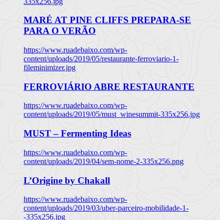
335x256.jpg
MARÉ AT PINE CLIFFS PREPARA-SE
PARA O VERÃO
https://www.ruadebaixo.com/wp-
content/uploads/2019/05/restaurante-ferroviario-1-
fileminimizer.jpg
FERROVIÁRIO ABRE RESTAURANTE
https://www.ruadebaixo.com/wp-
content/uploads/2019/05/must_winesummit-335x256.jpg
MUST – Fermenting Ideas
https://www.ruadebaixo.com/wp-
content/uploads/2019/04/sem-nome-2-335x256.png
L’Origine by Chakall
https://www.ruadebaixo.com/wp-
content/uploads/2019/03/uber-parceiro-mobilidade-1-
-335x256.jpg