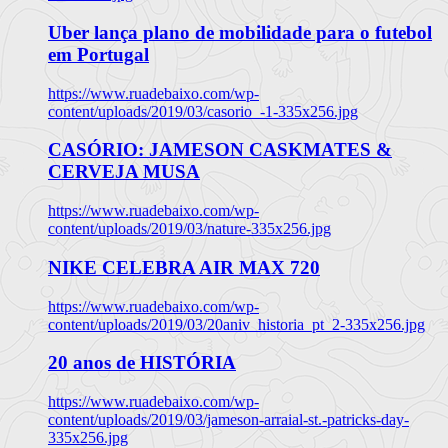
Uber lança plano de mobilidade para o futebol
em Portugal
https://www.ruadebaixo.com/wp-
content/uploads/2019/03/casorio_-1-335x256.jpg
CASÓRIO: JAMESON CASKMATES &
CERVEJA MUSA
https://www.ruadebaixo.com/wp-
content/uploads/2019/03/nature-335x256.jpg
NIKE CELEBRA AIR MAX 720
https://www.ruadebaixo.com/wp-
content/uploads/2019/03/20aniv_historia_pt_2-335x256.jpg
20 anos de HISTÓRIA
https://www.ruadebaixo.com/wp-
content/uploads/2019/03/jameson-arraial-st.-patricks-day-
335x256.jpg