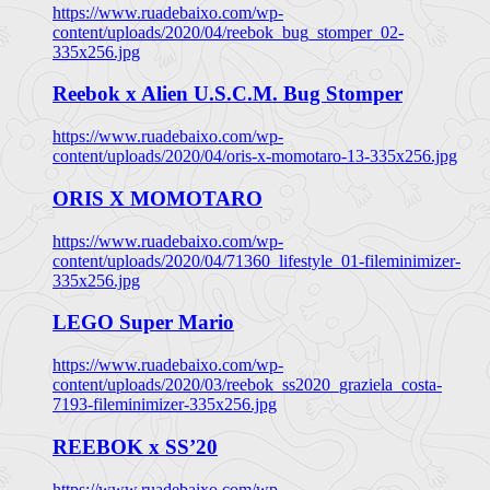
https://www.ruadebaixo.com/wp-
content/uploads/2020/04/reebok_bug_stomper_02-
335x256.jpg
Reebok x Alien U.S.C.M. Bug Stomper
https://www.ruadebaixo.com/wp-
content/uploads/2020/04/oris-x-momotaro-13-335x256.jpg
ORIS X MOMOTARO
https://www.ruadebaixo.com/wp-
content/uploads/2020/04/71360_lifestyle_01-fileminimizer-
335x256.jpg
LEGO Super Mario
https://www.ruadebaixo.com/wp-
content/uploads/2020/03/reebok_ss2020_graziela_costa-
7193-fileminimizer-335x256.jpg
REEBOK x SS’20
https://www.ruadebaixo.com/wp-