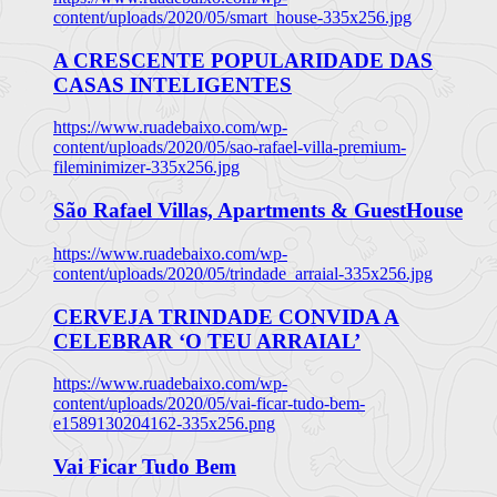
content/uploads/2020/05/smart_house-335x256.jpg
A CRESCENTE POPULARIDADE DAS
CASAS INTELIGENTES
https://www.ruadebaixo.com/wp-
content/uploads/2020/05/sao-rafael-villa-premium-
fileminimizer-335x256.jpg
São Rafael Villas, Apartments & GuestHouse
https://www.ruadebaixo.com/wp-
content/uploads/2020/05/trindade_arraial-335x256.jpg
CERVEJA TRINDADE CONVIDA A
CELEBRAR ‘O TEU ARRAIAL’
https://www.ruadebaixo.com/wp-
content/uploads/2020/05/vai-ficar-tudo-bem-
e1589130204162-335x256.png
Vai Ficar Tudo Bem