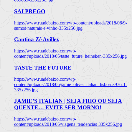
SAI PREGO
https://www.ruadebaixo.com/wp-content/uploads/2018/06/9-
sumos-naturais-e-vinho-335x256.jpg
Cantina Zé Avillez
https://www.ruadebaixo.com/wp-
content/uploads/2018/05/taste_future_heineken-335x256.jpg
TASTE THE FUTURE
https://www.ruadebaixo.com/wp-
content/uploads/2018/05/jamie_oliver_italian_lisboa-3976-1-
335x256.jpg
JAMIE’S ITALIAN | SEJA FRIO OU SEJA
QUENTE… EVITE SER MORNO!
https://www.ruadebaixo.com/wp-
content/uploads/2018/05/viagens_tendencias-335x256.jpg