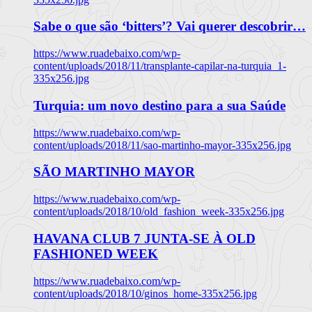
Sabe o que são ‘bitters’? Vai querer descobrir…
https://www.ruadebaixo.com/wp-
content/uploads/2018/11/transplante-capilar-na-turquia_1-
335x256.jpg
Turquia: um novo destino para a sua Saúde
https://www.ruadebaixo.com/wp-
content/uploads/2018/11/sao-martinho-mayor-335x256.jpg
SÃO MARTINHO MAYOR
https://www.ruadebaixo.com/wp-
content/uploads/2018/10/old_fashion_week-335x256.jpg
HAVANA CLUB 7 JUNTA-SE À OLD
FASHIONED WEEK
https://www.ruadebaixo.com/wp-
content/uploads/2018/10/ginos_home-335x256.jpg