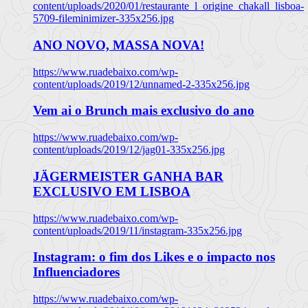
content/uploads/2020/01/restaurante_l_origine_chakall_lisboa-
5709-fileminimizer-335x256.jpg
ANO NOVO, MASSA NOVA!
https://www.ruadebaixo.com/wp-
content/uploads/2019/12/unnamed-2-335x256.jpg
Vem ai o Brunch mais exclusivo do ano
https://www.ruadebaixo.com/wp-
content/uploads/2019/12/jag01-335x256.jpg
JÄGERMEISTER GANHA BAR
EXCLUSIVO EM LISBOA
https://www.ruadebaixo.com/wp-
content/uploads/2019/11/instagram-335x256.jpg
Instagram: o fim dos Likes e o impacto nos
Influenciadores
https://www.ruadebaixo.com/wp-