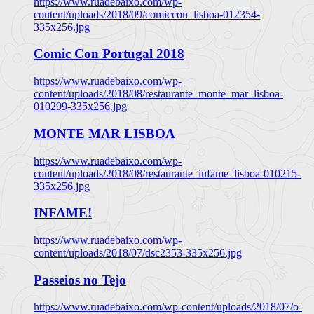
https://www.ruadebaixo.com/wp-
content/uploads/2018/09/comiccon_lisboa-012354-
335x256.jpg
Comic Con Portugal 2018
https://www.ruadebaixo.com/wp-
content/uploads/2018/08/restaurante_monte_mar_lisboa-
010299-335x256.jpg
MONTE MAR LISBOA
https://www.ruadebaixo.com/wp-
content/uploads/2018/08/restaurante_infame_lisboa-010215-
335x256.jpg
INFAME!
https://www.ruadebaixo.com/wp-
content/uploads/2018/07/dsc2353-335x256.jpg
Passeios no Tejo
https://www.ruadebaixo.com/wp-content/uploads/2018/07/o-