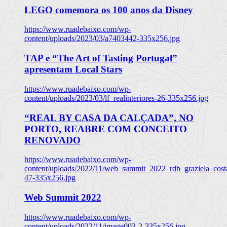
LEGO comemora os 100 anos da Disney
https://www.ruadebaixo.com/wp-
content/uploads/2023/03/a7403442-335x256.jpg
TAP e “The Art of Tasting Portugal”
apresentam Local Stars
https://www.ruadebaixo.com/wp-
content/uploads/2023/03/lf_realinteriores-26-335x256.jpg
“REAL BY CASA DA CALÇADA”, NO
PORTO, REABRE COM CONCEITO
RENOVADO
https://www.ruadebaixo.com/wp-
content/uploads/2022/11/web_summit_2022_rdb_graziela_cost
47-335x256.jpg
Web Summit 2022
https://www.ruadebaixo.com/wp-
content/uploads/2022/11/image003-2-335x256.jpg