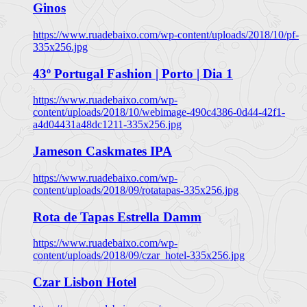
Ginos
https://www.ruadebaixo.com/wp-content/uploads/2018/10/pf-
335x256.jpg
43º Portugal Fashion | Porto | Dia 1
https://www.ruadebaixo.com/wp-
content/uploads/2018/10/webimage-490c4386-0d44-42f1-
a4d04431a48dc1211-335x256.jpg
Jameson Caskmates IPA
https://www.ruadebaixo.com/wp-
content/uploads/2018/09/rotatapas-335x256.jpg
Rota de Tapas Estrella Damm
https://www.ruadebaixo.com/wp-
content/uploads/2018/09/czar_hotel-335x256.jpg
Czar Lisbon Hotel