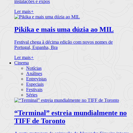
instalações e expos
Ler mais
+
Pikika e mais uma dúzia ao MIL
Festival chega à décima edição com novos nomes de
Portugal, Espanha, Bra
Ler mais
+
Cinema
Notícias
Análises
Entrevistas
Especiais
Festivais
Séries
“Terminal” estreia mundialmente no
TIFF de Toronto