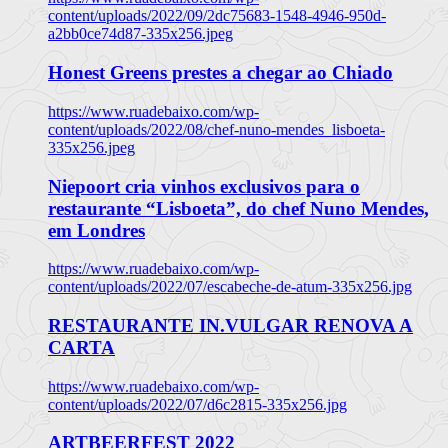
content/uploads/2022/09/2dc75683-1548-4946-950d-
a2bb0ce74d87-335x256.jpeg
Honest Greens prestes a chegar ao Chiado
https://www.ruadebaixo.com/wp-
content/uploads/2022/08/chef-nuno-mendes_lisboeta-
335x256.jpeg
Niepoort cria vinhos exclusivos para o
restaurante “Lisboeta”, do chef Nuno Mendes,
em Londres
https://www.ruadebaixo.com/wp-
content/uploads/2022/07/escabeche-de-atum-335x256.jpg
RESTAURANTE IN.VULGAR RENOVA A
CARTA
https://www.ruadebaixo.com/wp-
content/uploads/2022/07/d6c2815-335x256.jpg
ARTBEERFEST 2022