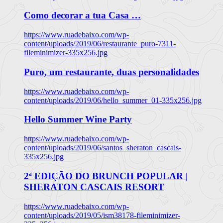
Como decorar a tua Casa …
https://www.ruadebaixo.com/wp-
content/uploads/2019/06/restaurante_puro-7311-
fileminimizer-335x256.jpg
Puro, um restaurante, duas personalidades
https://www.ruadebaixo.com/wp-
content/uploads/2019/06/hello_summer_01-335x256.jpg
Hello Summer Wine Party
https://www.ruadebaixo.com/wp-
content/uploads/2019/06/santos_sheraton_cascais-
335x256.jpg
2ª EDIÇÃO DO BRUNCH POPULAR |
SHERATON CASCAIS RESORT
https://www.ruadebaixo.com/wp-
content/uploads/2019/05/ism38178-fileminimizer-