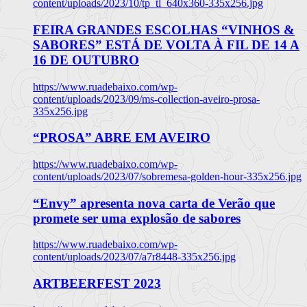
content/uploads/2023/10/tp_tl_640x360-335x256.jpg
FEIRA GRANDES ESCOLHAS “VINHOS &
SABORES” ESTÁ DE VOLTA À FIL DE 14 A
16 DE OUTUBRO
https://www.ruadebaixo.com/wp-
content/uploads/2023/09/ms-collection-aveiro-prosa-
335x256.jpg
“PROSA” ABRE EM AVEIRO
https://www.ruadebaixo.com/wp-
content/uploads/2023/07/sobremesa-golden-hour-335x256.jpg
“Envy” apresenta nova carta de Verão que
promete ser uma explosão de sabores
https://www.ruadebaixo.com/wp-
content/uploads/2023/07/a7r8448-335x256.jpg
ARTBEERFEST 2023