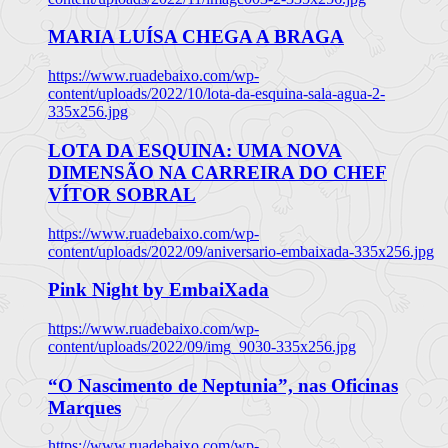
MARIA LUÍSA CHEGA A BRAGA
https://www.ruadebaixo.com/wp-
content/uploads/2022/10/lota-da-esquina-sala-agua-2-
335x256.jpg
LOTA DA ESQUINA: UMA NOVA
DIMENSÃO NA CARREIRA DO CHEF
VÍTOR SOBRAL
https://www.ruadebaixo.com/wp-
content/uploads/2022/09/aniversario-embaixada-335x256.jpg
Pink Night by EmbaiXada
https://www.ruadebaixo.com/wp-
content/uploads/2022/09/img_9030-335x256.jpg
“O Nascimento de Neptunia”, nas Oficinas
Marques
https://www.ruadebaixo.com/wp-