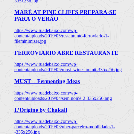
335x256.jpg
MARÉ AT PINE CLIFFS PREPARA-SE
PARA O VERÃO
https://www.ruadebaixo.com/wp-
content/uploads/2019/05/restaurante-ferroviario-1-
fileminimizer.jpg
FERROVIÁRIO ABRE RESTAURANTE
https://www.ruadebaixo.com/wp-
content/uploads/2019/05/must_winesummit-335x256.jpg
MUST – Fermenting Ideas
https://www.ruadebaixo.com/wp-
content/uploads/2019/04/sem-nome-2-335x256.png
L’Origine by Chakall
https://www.ruadebaixo.com/wp-
content/uploads/2019/03/uber-parceiro-mobilidade-1-
-335x256.jpg