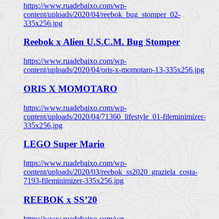
https://www.ruadebaixo.com/wp-
content/uploads/2020/04/reebok_bug_stomper_02-
335x256.jpg
Reebok x Alien U.S.C.M. Bug Stomper
https://www.ruadebaixo.com/wp-
content/uploads/2020/04/oris-x-momotaro-13-335x256.jpg
ORIS X MOMOTARO
https://www.ruadebaixo.com/wp-
content/uploads/2020/04/71360_lifestyle_01-fileminimizer-
335x256.jpg
LEGO Super Mario
https://www.ruadebaixo.com/wp-
content/uploads/2020/03/reebok_ss2020_graziela_costa-
7193-fileminimizer-335x256.jpg
REEBOK x SS’20
https://www.ruadebaixo.com/wp-