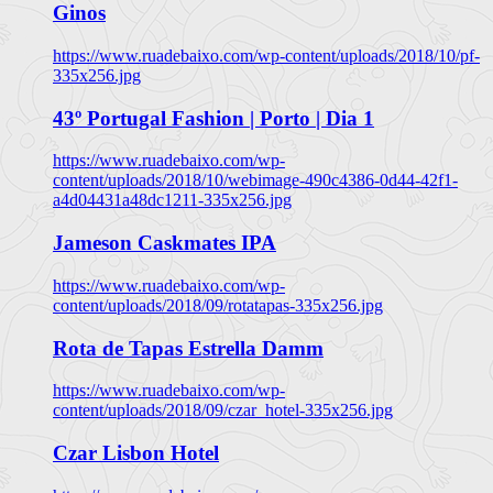
Ginos
https://www.ruadebaixo.com/wp-content/uploads/2018/10/pf-
335x256.jpg
43º Portugal Fashion | Porto | Dia 1
https://www.ruadebaixo.com/wp-
content/uploads/2018/10/webimage-490c4386-0d44-42f1-
a4d04431a48dc1211-335x256.jpg
Jameson Caskmates IPA
https://www.ruadebaixo.com/wp-
content/uploads/2018/09/rotatapas-335x256.jpg
Rota de Tapas Estrella Damm
https://www.ruadebaixo.com/wp-
content/uploads/2018/09/czar_hotel-335x256.jpg
Czar Lisbon Hotel