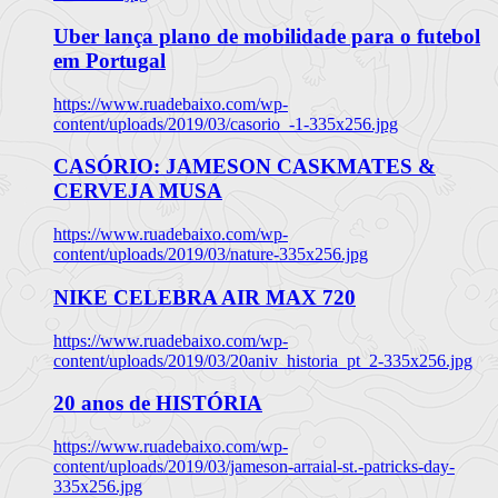
Uber lança plano de mobilidade para o futebol
em Portugal
https://www.ruadebaixo.com/wp-
content/uploads/2019/03/casorio_-1-335x256.jpg
CASÓRIO: JAMESON CASKMATES &
CERVEJA MUSA
https://www.ruadebaixo.com/wp-
content/uploads/2019/03/nature-335x256.jpg
NIKE CELEBRA AIR MAX 720
https://www.ruadebaixo.com/wp-
content/uploads/2019/03/20aniv_historia_pt_2-335x256.jpg
20 anos de HISTÓRIA
https://www.ruadebaixo.com/wp-
content/uploads/2019/03/jameson-arraial-st.-patricks-day-
335x256.jpg