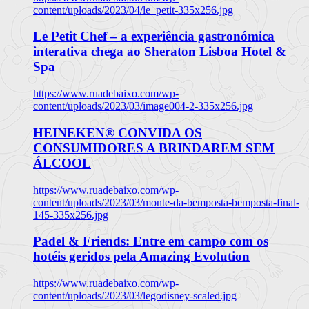
content/uploads/2023/04/le_petit-335x256.jpg
Le Petit Chef – a experiência gastronómica
interativa chega ao Sheraton Lisboa Hotel &
Spa
https://www.ruadebaixo.com/wp-
content/uploads/2023/03/image004-2-335x256.jpg
HEINEKEN® CONVIDA OS
CONSUMIDORES A BRINDAREM SEM
ÁLCOOL
https://www.ruadebaixo.com/wp-
content/uploads/2023/03/monte-da-bemposta-bemposta-final-
145-335x256.jpg
Padel & Friends: Entre em campo com os
hotéis geridos pela Amazing Evolution
https://www.ruadebaixo.com/wp-
content/uploads/2023/03/legodisney-scaled.jpg