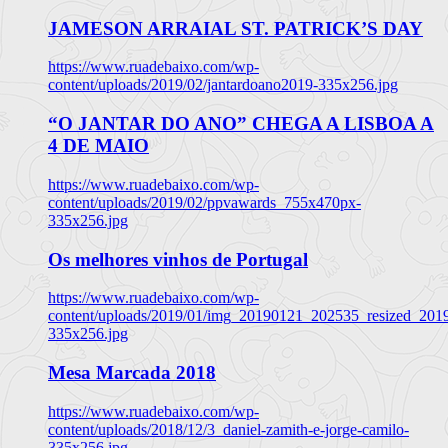
JAMESON ARRAIAL ST. PATRICK’S DAY
https://www.ruadebaixo.com/wp-
content/uploads/2019/02/jantardoano2019-335x256.jpg
“O JANTAR DO ANO” CHEGA A LISBOA A
4 DE MAIO
https://www.ruadebaixo.com/wp-
content/uploads/2019/02/ppvawards_755x470px-
335x256.jpg
Os melhores vinhos de Portugal
https://www.ruadebaixo.com/wp-
content/uploads/2019/01/img_20190121_202535_resized_20
335x256.jpg
Mesa Marcada 2018
https://www.ruadebaixo.com/wp-
content/uploads/2018/12/3_daniel-zamith-e-jorge-camilo-
335x256.jpg