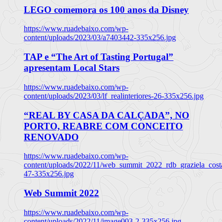
LEGO comemora os 100 anos da Disney
https://www.ruadebaixo.com/wp-
content/uploads/2023/03/a7403442-335x256.jpg
TAP e “The Art of Tasting Portugal”
apresentam Local Stars
https://www.ruadebaixo.com/wp-
content/uploads/2023/03/lf_realinteriores-26-335x256.jpg
“REAL BY CASA DA CALÇADA”, NO
PORTO, REABRE COM CONCEITO
RENOVADO
https://www.ruadebaixo.com/wp-
content/uploads/2022/11/web_summit_2022_rdb_graziela_cost
47-335x256.jpg
Web Summit 2022
https://www.ruadebaixo.com/wp-
content/uploads/2022/11/image003-2-335x256.jpg