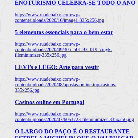
ENOTURISMO CELEBRA-SE TODO O ANO
https://www.ruadebaixo.com/wp-
content/uploads/2020/10/image1-335x256.jpg
5 elementos essenciais para o bem-estar
https://www.ruadebaixo.com/wp-
content/uploads/2020/09/305_501-93_019_cmyk-
fileminimizer-335x256.jpg
LEVI’s e LEGO: Arte para vestir
https://www.ruadebaixo.com/wp-
content/uploads/2020/08/apostas-online-top-casinos-
335x256.jpg
Casinos online em Portugal
https://www.ruadebaixo.com/wp-
content/uploads/2020/07/h0a3723-fileminimizer-335x256.jpg
O LARGO DO PAÇO É O RESTAURANTE