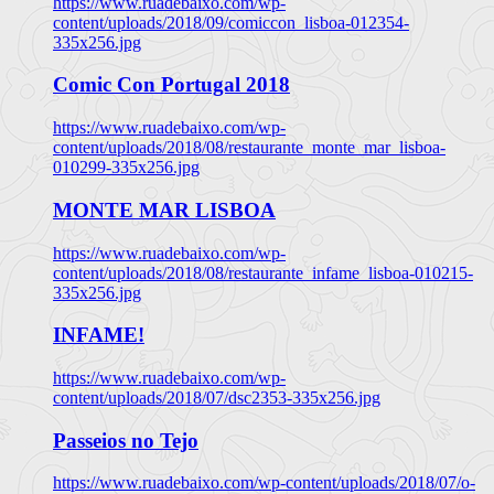
https://www.ruadebaixo.com/wp-
content/uploads/2018/09/comiccon_lisboa-012354-
335x256.jpg
Comic Con Portugal 2018
https://www.ruadebaixo.com/wp-
content/uploads/2018/08/restaurante_monte_mar_lisboa-
010299-335x256.jpg
MONTE MAR LISBOA
https://www.ruadebaixo.com/wp-
content/uploads/2018/08/restaurante_infame_lisboa-010215-
335x256.jpg
INFAME!
https://www.ruadebaixo.com/wp-
content/uploads/2018/07/dsc2353-335x256.jpg
Passeios no Tejo
https://www.ruadebaixo.com/wp-content/uploads/2018/07/o-