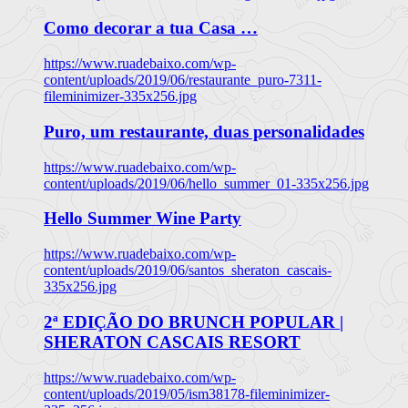
Como decorar a tua Casa …
https://www.ruadebaixo.com/wp-
content/uploads/2019/06/restaurante_puro-7311-
fileminimizer-335x256.jpg
Puro, um restaurante, duas personalidades
https://www.ruadebaixo.com/wp-
content/uploads/2019/06/hello_summer_01-335x256.jpg
Hello Summer Wine Party
https://www.ruadebaixo.com/wp-
content/uploads/2019/06/santos_sheraton_cascais-
335x256.jpg
2ª EDIÇÃO DO BRUNCH POPULAR |
SHERATON CASCAIS RESORT
https://www.ruadebaixo.com/wp-
content/uploads/2019/05/ism38178-fileminimizer-