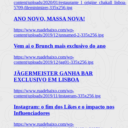
content/uploads/2020/01/restaurante_l_origine_chakall_lisboa-
5709-fileminimizer-335x256.jpg
ANO NOVO, MASSA NOVA!
https://www.ruadebaixo.com/wp-
content/uploads/2019/12/unnamed-2-335x256.jpg
Vem ai o Brunch mais exclusivo do ano
https://www.ruadebaixo.com/wp-
content/uploads/2019/12/jag01-335x256.jpg
JÄGERMEISTER GANHA BAR
EXCLUSIVO EM LISBOA
https://www.ruadebaixo.com/wp-
content/uploads/2019/11/instagram-335x256.jpg
Instagram: o fim dos Likes e o impacto nos
Influenciadores
https://www.ruadebaixo.com/wp-