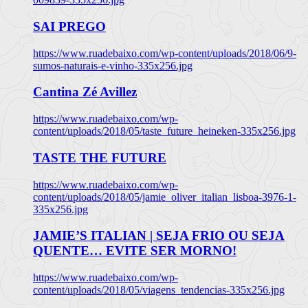
SAI PREGO
https://www.ruadebaixo.com/wp-content/uploads/2018/06/9-
sumos-naturais-e-vinho-335x256.jpg
Cantina Zé Avillez
https://www.ruadebaixo.com/wp-
content/uploads/2018/05/taste_future_heineken-335x256.jpg
TASTE THE FUTURE
https://www.ruadebaixo.com/wp-
content/uploads/2018/05/jamie_oliver_italian_lisboa-3976-1-
335x256.jpg
JAMIE’S ITALIAN | SEJA FRIO OU SEJA
QUENTE… EVITE SER MORNO!
https://www.ruadebaixo.com/wp-
content/uploads/2018/05/viagens_tendencias-335x256.jpg