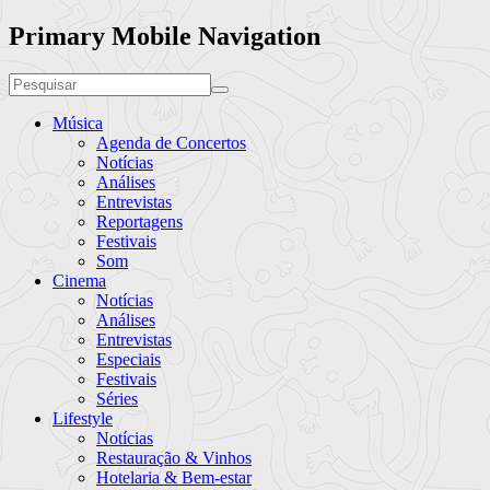
Primary Mobile Navigation
Música
Agenda de Concertos
Notícias
Análises
Entrevistas
Reportagens
Festivais
Som
Cinema
Notícias
Análises
Entrevistas
Especiais
Festivais
Séries
Lifestyle
Notícias
Restauração & Vinhos
Hotelaria & Bem-estar