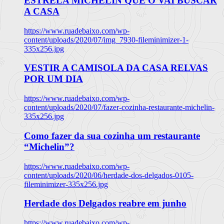
ESTRELA MICHELIN QUE O VAI BUSCAR
A CASA
https://www.ruadebaixo.com/wp-
content/uploads/2020/07/img_7930-fileminimizer-1-
335x256.jpg
VESTIR A CAMISOLA DA CASA RELVAS
POR UM DIA
https://www.ruadebaixo.com/wp-
content/uploads/2020/07/fazer-cozinha-restaurante-michelin-
335x256.jpg
Como fazer da sua cozinha um restaurante
“Michelin”?
https://www.ruadebaixo.com/wp-
content/uploads/2020/06/herdade-dos-delgados-0105-
fileminimizer-335x256.jpg
Herdade dos Delgados reabre em junho
https://www.ruadebaixo.com/wp-