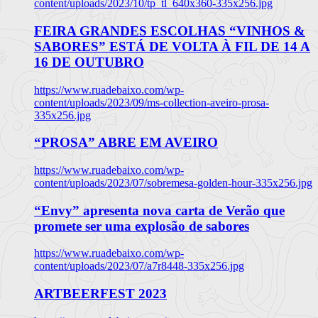
content/uploads/2023/10/tp_tl_640x360-335x256.jpg
FEIRA GRANDES ESCOLHAS “VINHOS &
SABORES” ESTÁ DE VOLTA À FIL DE 14 A
16 DE OUTUBRO
https://www.ruadebaixo.com/wp-
content/uploads/2023/09/ms-collection-aveiro-prosa-
335x256.jpg
“PROSA” ABRE EM AVEIRO
https://www.ruadebaixo.com/wp-
content/uploads/2023/07/sobremesa-golden-hour-335x256.jpg
“Envy” apresenta nova carta de Verão que
promete ser uma explosão de sabores
https://www.ruadebaixo.com/wp-
content/uploads/2023/07/a7r8448-335x256.jpg
ARTBEERFEST 2023