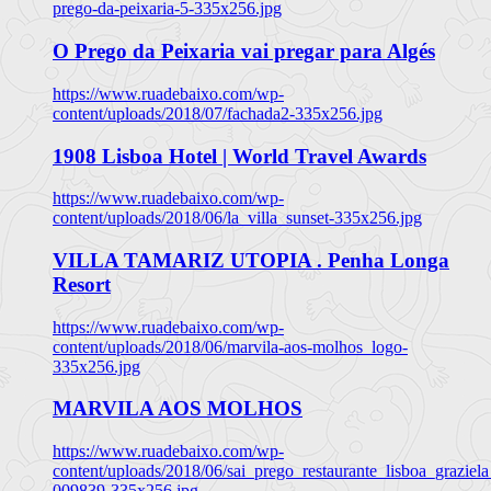
prego-da-peixaria-5-335x256.jpg
O Prego da Peixaria vai pregar para Algés
https://www.ruadebaixo.com/wp-
content/uploads/2018/07/fachada2-335x256.jpg
1908 Lisboa Hotel | World Travel Awards
https://www.ruadebaixo.com/wp-
content/uploads/2018/06/la_villa_sunset-335x256.jpg
VILLA TAMARIZ UTOPIA . Penha Longa
Resort
https://www.ruadebaixo.com/wp-
content/uploads/2018/06/marvila-aos-molhos_logo-
335x256.jpg
MARVILA AOS MOLHOS
https://www.ruadebaixo.com/wp-
content/uploads/2018/06/sai_prego_restaurante_lisboa_graziela
009839-335x256.jpg