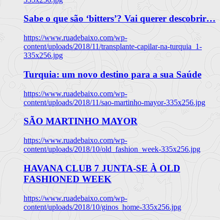
Sabe o que são ‘bitters’? Vai querer descobrir…
https://www.ruadebaixo.com/wp-
content/uploads/2018/11/transplante-capilar-na-turquia_1-
335x256.jpg
Turquia: um novo destino para a sua Saúde
https://www.ruadebaixo.com/wp-
content/uploads/2018/11/sao-martinho-mayor-335x256.jpg
SÃO MARTINHO MAYOR
https://www.ruadebaixo.com/wp-
content/uploads/2018/10/old_fashion_week-335x256.jpg
HAVANA CLUB 7 JUNTA-SE À OLD
FASHIONED WEEK
https://www.ruadebaixo.com/wp-
content/uploads/2018/10/ginos_home-335x256.jpg