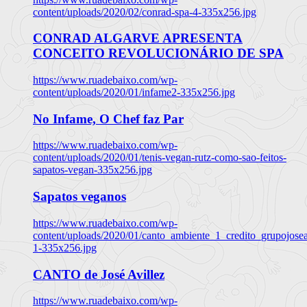
content/uploads/2020/02/conrad-spa-4-335x256.jpg
CONRAD ALGARVE APRESENTA
CONCEITO REVOLUCIONÁRIO DE SPA
https://www.ruadebaixo.com/wp-
content/uploads/2020/01/infame2-335x256.jpg
No Infame, O Chef faz Par
https://www.ruadebaixo.com/wp-
content/uploads/2020/01/tenis-vegan-rutz-como-sao-feitos-
sapatos-vegan-335x256.jpg
Sapatos veganos
https://www.ruadebaixo.com/wp-
content/uploads/2020/01/canto_ambiente_1_credito_grupojosea
1-335x256.jpg
CANTO de José Avillez
https://www.ruadebaixo.com/wp-