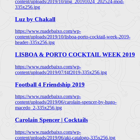
content/uploads/2019/10/img_20191024_202524-mod-
335x256.jpg
Luz by Chakall
https://www.ruadebaixo.com/wp-
content/uploads/2019/10/lisboa-porto-cocktail-week-2019-
header-335x256.jpg
LISBOA & PORTO COCKTAIL WEEK 2019
https://www.ruadebaixo.com/wp-
content/uploads/2019/07/f4f2019-335x256.jpg
Football 4 Friendship 2019
https://www.ruadebaixo.com/wp-
content/uploads/2019/06/carolain-spencer-by-hugo-
macedo_2-335x256.jpg
Carolain Spencer | Cocktails
https://www.ruadebaixo.com/wp-
content/uploads/2019/06/aki-catalogo-335x256.jpg