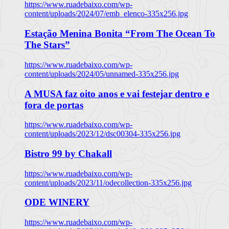
https://www.ruadebaixo.com/wp-
content/uploads/2024/07/emb_elenco-335x256.jpg
Estação Menina Bonita “From The Ocean To
The Stars”
https://www.ruadebaixo.com/wp-
content/uploads/2024/05/unnamed-335x256.jpg
A MUSA faz oito anos e vai festejar dentro e
fora de portas
https://www.ruadebaixo.com/wp-
content/uploads/2023/12/dsc00304-335x256.jpg
Bistro 99 by Chakall
https://www.ruadebaixo.com/wp-
content/uploads/2023/11/odecollection-335x256.jpg
ODE WINERY
https://www.ruadebaixo.com/wp-