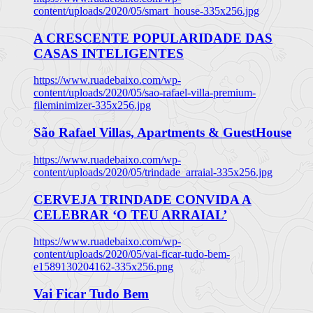
content/uploads/2020/05/smart_house-335x256.jpg
A CRESCENTE POPULARIDADE DAS
CASAS INTELIGENTES
https://www.ruadebaixo.com/wp-
content/uploads/2020/05/sao-rafael-villa-premium-
fileminimizer-335x256.jpg
São Rafael Villas, Apartments & GuestHouse
https://www.ruadebaixo.com/wp-
content/uploads/2020/05/trindade_arraial-335x256.jpg
CERVEJA TRINDADE CONVIDA A
CELEBRAR ‘O TEU ARRAIAL’
https://www.ruadebaixo.com/wp-
content/uploads/2020/05/vai-ficar-tudo-bem-
e1589130204162-335x256.png
Vai Ficar Tudo Bem