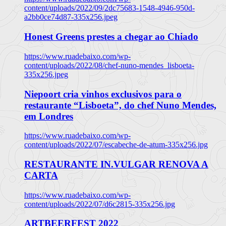
content/uploads/2022/09/2dc75683-1548-4946-950d-
a2bb0ce74d87-335x256.jpeg
Honest Greens prestes a chegar ao Chiado
https://www.ruadebaixo.com/wp-
content/uploads/2022/08/chef-nuno-mendes_lisboeta-
335x256.jpeg
Niepoort cria vinhos exclusivos para o
restaurante “Lisboeta”, do chef Nuno Mendes,
em Londres
https://www.ruadebaixo.com/wp-
content/uploads/2022/07/escabeche-de-atum-335x256.jpg
RESTAURANTE IN.VULGAR RENOVA A
CARTA
https://www.ruadebaixo.com/wp-
content/uploads/2022/07/d6c2815-335x256.jpg
ARTBEERFEST 2022