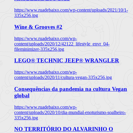
https://www.ruadebaixo.com/wp-content/uploads/2021/10/1-
335x256.jpg
Wine & Grooves #2
https://www.ruadebaixo.com/wp-
content/uploads/2020/12/42122_lifestyle_envr_04-
fileminimizer-335x256.jpg
LEGO® TECHNIC JEEP® WRANGLER
https://www.ruadebaixo.com/wp-
content/uploads/2020/11/cultura-vegan-335x256.jpg
Consequências da pandemia na cultura Vegan
global
https://www.ruadebaixo.com/wp-
content/uploads/2020/10/dia-mundial-enoturismo-soalheiro-
335x256.jpg
NO TERRITÓRIO DO ALVARINHO O