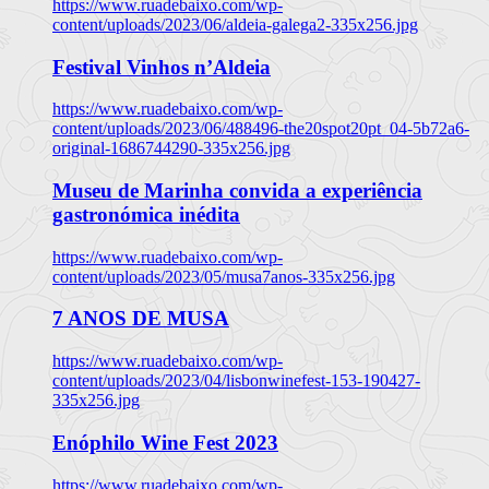
https://www.ruadebaixo.com/wp-
content/uploads/2023/06/aldeia-galega2-335x256.jpg
Festival Vinhos n’Aldeia
https://www.ruadebaixo.com/wp-
content/uploads/2023/06/488496-the20spot20pt_04-5b72a6-
original-1686744290-335x256.jpg
Museu de Marinha convida a experiência
gastronómica inédita
https://www.ruadebaixo.com/wp-
content/uploads/2023/05/musa7anos-335x256.jpg
7 ANOS DE MUSA
https://www.ruadebaixo.com/wp-
content/uploads/2023/04/lisbonwinefest-153-190427-
335x256.jpg
Enóphilo Wine Fest 2023
https://www.ruadebaixo.com/wp-