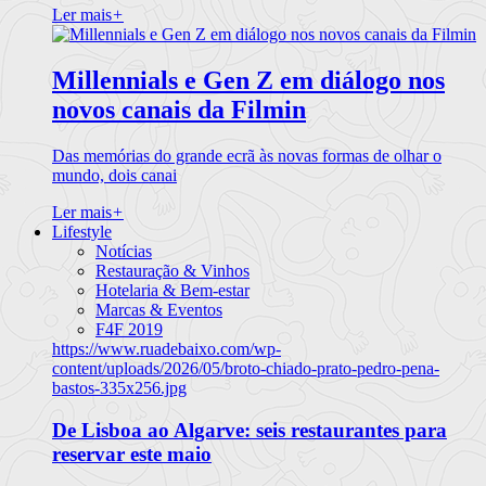
Ler mais
+
Millennials e Gen Z em diálogo nos
novos canais da Filmin
Das memórias do grande ecrã às novas formas de olhar o
mundo, dois canai
Ler mais
+
Lifestyle
Notícias
Restauração & Vinhos
Hotelaria & Bem-estar
Marcas & Eventos
F4F 2019
https://www.ruadebaixo.com/wp-
content/uploads/2026/05/broto-chiado-prato-pedro-pena-
bastos-335x256.jpg
De Lisboa ao Algarve: seis restaurantes para
reservar este maio