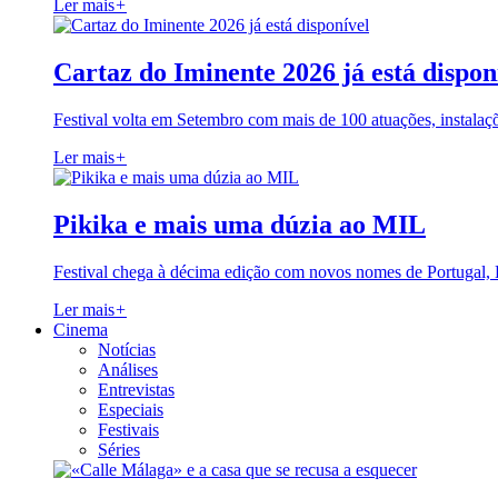
Ler mais
+
Cartaz do Iminente 2026 já está dispon
Festival volta em Setembro com mais de 100 atuações, instalaç
Ler mais
+
Pikika e mais uma dúzia ao MIL
Festival chega à décima edição com novos nomes de Portugal,
Ler mais
+
Cinema
Notícias
Análises
Entrevistas
Especiais
Festivais
Séries