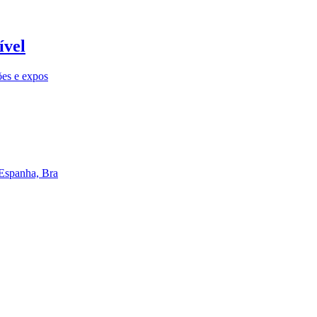
ível
ões e expos
 Espanha, Bra