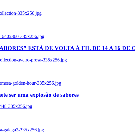
ollection-335x256.jpg
tl_640x360-335x256.jpg
BORES” ESTÁ DE VOLTA À FIL DE 14 A 16 DE
llection-aveiro-prosa-335x256.jpg
remesa-golden-hour-335x256.jpg
ete ser uma explosão de sabores
8448-335x256.jpg
ia-galega2-335x256.jpg