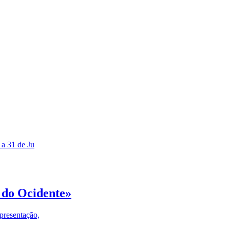
 a 31 de Ju
 do Ocidente»
presentação,