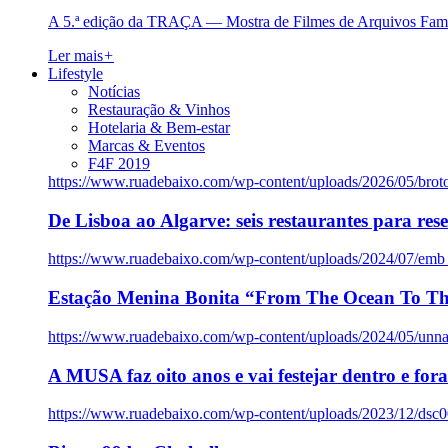
A 5.ª edição da TRAÇA — Mostra de Filmes de Arquivos Famil
Ler mais
+
Lifestyle
Notícias
Restauração & Vinhos
Hotelaria & Bem-estar
Marcas & Eventos
F4F 2019
https://www.ruadebaixo.com/wp-content/uploads/2026/05/brot
De Lisboa ao Algarve: seis restaurantes para res
https://www.ruadebaixo.com/wp-content/uploads/2024/07/emb
Estação Menina Bonita “From The Ocean To Th
https://www.ruadebaixo.com/wp-content/uploads/2024/05/un
A MUSA faz oito anos e vai festejar dentro e fora
https://www.ruadebaixo.com/wp-content/uploads/2023/12/dsc