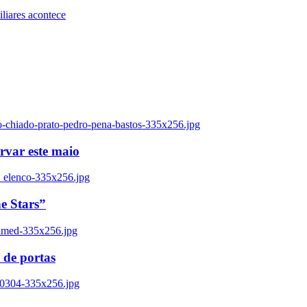
iares acontece
o-chiado-prato-pedro-pena-bastos-335x256.jpg
ervar este maio
_elenco-335x256.jpg
e Stars”
named-335x256.jpg
 de portas
00304-335x256.jpg