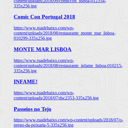
content/uploads/2018/09/comiccon_lisboa-012354-
335x256.jpg
Comic Con Portugal 2018
https://www.ruadebaixo.com/wp-
content/uploads/2018/08/restaurante_monte_mar_lisboa-
010299-335x256.jpg
MONTE MAR LISBOA
https://www.ruadebaixo.com/wp-
content/uploads/2018/08/restaurante_infame_lisboa-010215-
335x256.jpg
INFAME!
https://www.ruadebaixo.com/wp-
content/uploads/2018/07/dsc2353-335x256.jpg
Passeios no Tejo
https://www.ruadebaixo.com/wp-content/uploads/2018/07/o-
prego-da-peixaria-5-335x256.jpg