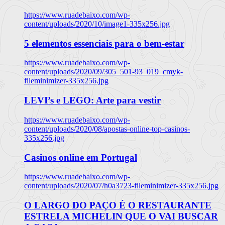
https://www.ruadebaixo.com/wp-
content/uploads/2020/10/image1-335x256.jpg
5 elementos essenciais para o bem-estar
https://www.ruadebaixo.com/wp-
content/uploads/2020/09/305_501-93_019_cmyk-
fileminimizer-335x256.jpg
LEVI’s e LEGO: Arte para vestir
https://www.ruadebaixo.com/wp-
content/uploads/2020/08/apostas-online-top-casinos-
335x256.jpg
Casinos online em Portugal
https://www.ruadebaixo.com/wp-
content/uploads/2020/07/h0a3723-fileminimizer-335x256.jpg
O LARGO DO PAÇO É O RESTAURANTE
ESTRELA MICHELIN QUE O VAI BUSCAR