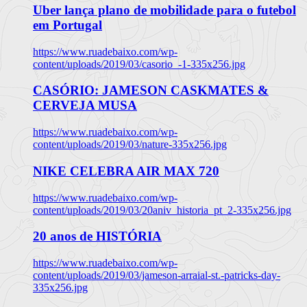
Uber lança plano de mobilidade para o futebol
em Portugal
https://www.ruadebaixo.com/wp-
content/uploads/2019/03/casorio_-1-335x256.jpg
CASÓRIO: JAMESON CASKMATES &
CERVEJA MUSA
https://www.ruadebaixo.com/wp-
content/uploads/2019/03/nature-335x256.jpg
NIKE CELEBRA AIR MAX 720
https://www.ruadebaixo.com/wp-
content/uploads/2019/03/20aniv_historia_pt_2-335x256.jpg
20 anos de HISTÓRIA
https://www.ruadebaixo.com/wp-
content/uploads/2019/03/jameson-arraial-st.-patricks-day-
335x256.jpg