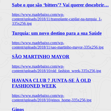
Sabe o que são ‘bitters’? Vai querer descobrir…
https://www.ruadebaixo.com/wp-
content/uploads/2018/11/transplante-capilar-na-turquia_1-
335x256.jpg
Turquia: um novo destino para a sua Saúde
https://www.ruadebaixo.com/wp-
content/uploads/2018/11/sao-martinho-mayor-335x256.jpg
SÃO MARTINHO MAYOR
https://www.ruadebaixo.com/wp-
content/uploads/2018/10/old_fashion_week-335x256.jpg
HAVANA CLUB 7 JUNTA-SE À OLD
FASHIONED WEEK
https://www.ruadebaixo.com/wp-
content/uploads/2018/10/ginos_home-335x256.jpg
Ginos