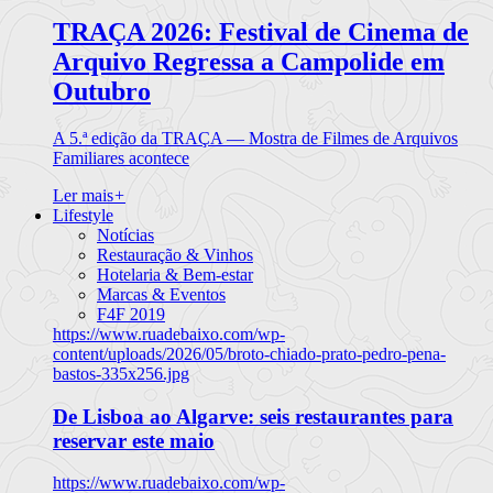
TRAÇA 2026: Festival de Cinema de
Arquivo Regressa a Campolide em
Outubro
A 5.ª edição da TRAÇA — Mostra de Filmes de Arquivos
Familiares acontece
Ler mais
+
Lifestyle
Notícias
Restauração & Vinhos
Hotelaria & Bem-estar
Marcas & Eventos
F4F 2019
https://www.ruadebaixo.com/wp-
content/uploads/2026/05/broto-chiado-prato-pedro-pena-
bastos-335x256.jpg
De Lisboa ao Algarve: seis restaurantes para
reservar este maio
https://www.ruadebaixo.com/wp-