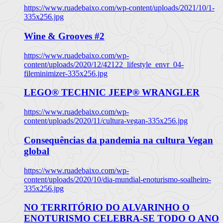
https://www.ruadebaixo.com/wp-content/uploads/2021/10/1-
335x256.jpg
Wine & Grooves #2
https://www.ruadebaixo.com/wp-
content/uploads/2020/12/42122_lifestyle_envr_04-
fileminimizer-335x256.jpg
LEGO® TECHNIC JEEP® WRANGLER
https://www.ruadebaixo.com/wp-
content/uploads/2020/11/cultura-vegan-335x256.jpg
Consequências da pandemia na cultura Vegan
global
https://www.ruadebaixo.com/wp-
content/uploads/2020/10/dia-mundial-enoturismo-soalheiro-
335x256.jpg
NO TERRITÓRIO DO ALVARINHO O
ENOTURISMO CELEBRA-SE TODO O ANO