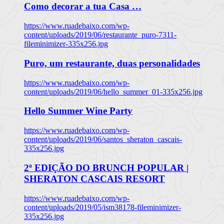
Como decorar a tua Casa …
https://www.ruadebaixo.com/wp-
content/uploads/2019/06/restaurante_puro-7311-
fileminimizer-335x256.jpg
Puro, um restaurante, duas personalidades
https://www.ruadebaixo.com/wp-
content/uploads/2019/06/hello_summer_01-335x256.jpg
Hello Summer Wine Party
https://www.ruadebaixo.com/wp-
content/uploads/2019/06/santos_sheraton_cascais-
335x256.jpg
2ª EDIÇÃO DO BRUNCH POPULAR |
SHERATON CASCAIS RESORT
https://www.ruadebaixo.com/wp-
content/uploads/2019/05/ism38178-fileminimizer-
335x256.jpg