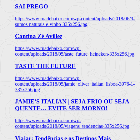
SAI PREGO
https://www.ruadebaixo.com/wp-content/uploads/2018/06/9-
sumos-naturais-e-vinho-335x256.jpg
Cantina Zé Avillez
https://www.ruadebaixo.com/wp-
content/uploads/2018/05/taste_future_heineken-335x256.jpg
TASTE THE FUTURE
https://www.ruadebaixo.com/wp-
content/uploads/2018/05/jamie_oliver_italian_lisboa-3976-1-
335x256.jpg
JAMIE’S ITALIAN | SEJA FRIO OU SEJA
QUENTE… EVITE SER MORNO!
https://www.ruadebaixo.com/wp-
content/uploads/2018/05/viagens_tendencias-335x256.jpg
Viajar: Tendências e os Destinos Mais