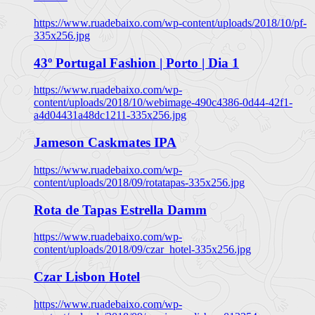
https://www.ruadebaixo.com/wp-content/uploads/2018/10/pf-
335x256.jpg
43º Portugal Fashion | Porto | Dia 1
https://www.ruadebaixo.com/wp-
content/uploads/2018/10/webimage-490c4386-0d44-42f1-
a4d04431a48dc1211-335x256.jpg
Jameson Caskmates IPA
https://www.ruadebaixo.com/wp-
content/uploads/2018/09/rotatapas-335x256.jpg
Rota de Tapas Estrella Damm
https://www.ruadebaixo.com/wp-
content/uploads/2018/09/czar_hotel-335x256.jpg
Czar Lisbon Hotel
https://www.ruadebaixo.com/wp-