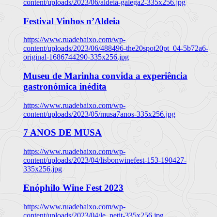
content/uploads/2023/06/aldeia-galega2-335x256.jpg
Festival Vinhos n’Aldeia
https://www.ruadebaixo.com/wp-
content/uploads/2023/06/488496-the20spot20pt_04-5b72a6-
original-1686744290-335x256.jpg
Museu de Marinha convida a experiência
gastronómica inédita
https://www.ruadebaixo.com/wp-
content/uploads/2023/05/musa7anos-335x256.jpg
7 ANOS DE MUSA
https://www.ruadebaixo.com/wp-
content/uploads/2023/04/lisbonwinefest-153-190427-
335x256.jpg
Enóphilo Wine Fest 2023
https://www.ruadebaixo.com/wp-
content/uploads/2023/04/le_petit-335x256.jpg