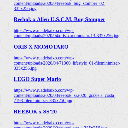
content/uploads/2020/04/reebok_bug_stomper_02-
335x256.jpg
Reebok x Alien U.S.C.M. Bug Stomper
https://www.ruadebaixo.com/wp-
content/uploads/2020/04/oris-x-momotaro-13-335x256.jpg
ORIS X MOMOTARO
https://www.ruadebaixo.com/wp-
content/uploads/2020/04/71360_lifestyle_01-fileminimizer-
335x256.jpg
LEGO Super Mario
https://www.ruadebaixo.com/wp-
content/uploads/2020/03/reebok_ss2020_graziela_costa-
7193-fileminimizer-335x256.jpg
REEBOK x SS’20
https://www.ruadebaixo.com/wp-
content/uploads/2020/02/conrad-spa-4-335x256.jpg