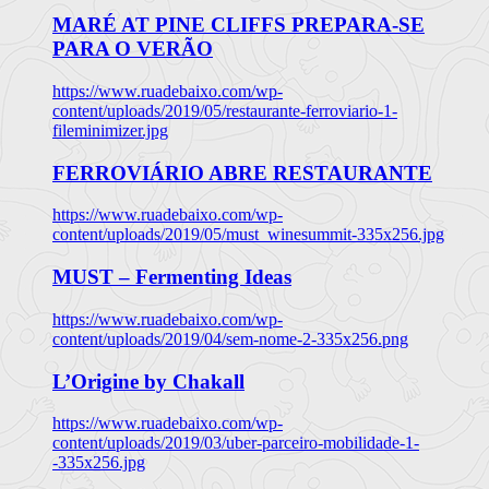
MARÉ AT PINE CLIFFS PREPARA-SE
PARA O VERÃO
https://www.ruadebaixo.com/wp-
content/uploads/2019/05/restaurante-ferroviario-1-
fileminimizer.jpg
FERROVIÁRIO ABRE RESTAURANTE
https://www.ruadebaixo.com/wp-
content/uploads/2019/05/must_winesummit-335x256.jpg
MUST – Fermenting Ideas
https://www.ruadebaixo.com/wp-
content/uploads/2019/04/sem-nome-2-335x256.png
L’Origine by Chakall
https://www.ruadebaixo.com/wp-
content/uploads/2019/03/uber-parceiro-mobilidade-1-
-335x256.jpg