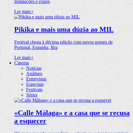
instalações e expos
Ler mais
+
Pikika e mais uma dúzia ao MIL
Festival chega à décima edição com novos nomes de
Portugal, Espanha, Bra
Ler mais
+
Cinema
Notícias
Análises
Entrevistas
Especiais
Festivais
Séries
«Calle Málaga» e a casa que se recusa
a esquecer