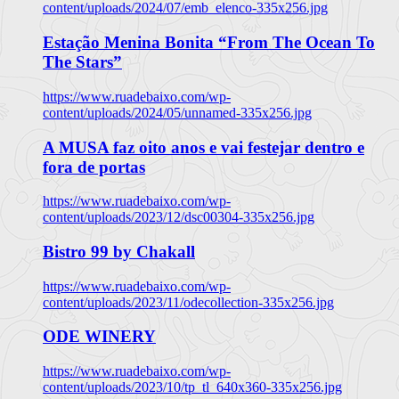
content/uploads/2024/07/emb_elenco-335x256.jpg
Estação Menina Bonita “From The Ocean To
The Stars”
https://www.ruadebaixo.com/wp-
content/uploads/2024/05/unnamed-335x256.jpg
A MUSA faz oito anos e vai festejar dentro e
fora de portas
https://www.ruadebaixo.com/wp-
content/uploads/2023/12/dsc00304-335x256.jpg
Bistro 99 by Chakall
https://www.ruadebaixo.com/wp-
content/uploads/2023/11/odecollection-335x256.jpg
ODE WINERY
https://www.ruadebaixo.com/wp-
content/uploads/2023/10/tp_tl_640x360-335x256.jpg