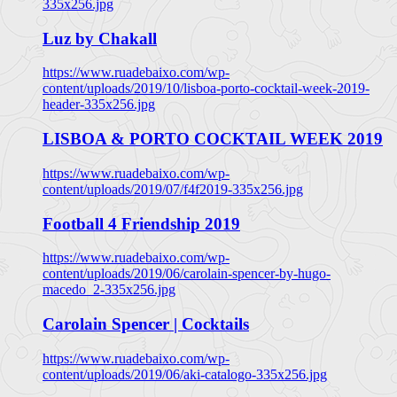
335x256.jpg
Luz by Chakall
https://www.ruadebaixo.com/wp-
content/uploads/2019/10/lisboa-porto-cocktail-week-2019-
header-335x256.jpg
LISBOA & PORTO COCKTAIL WEEK 2019
https://www.ruadebaixo.com/wp-
content/uploads/2019/07/f4f2019-335x256.jpg
Football 4 Friendship 2019
https://www.ruadebaixo.com/wp-
content/uploads/2019/06/carolain-spencer-by-hugo-
macedo_2-335x256.jpg
Carolain Spencer | Cocktails
https://www.ruadebaixo.com/wp-
content/uploads/2019/06/aki-catalogo-335x256.jpg