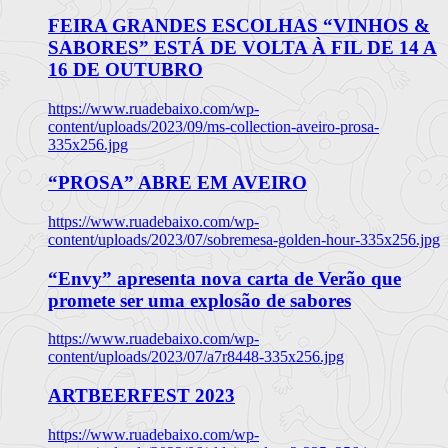
FEIRA GRANDES ESCOLHAS “VINHOS &
SABORES” ESTÁ DE VOLTA À FIL DE 14 A
16 DE OUTUBRO
https://www.ruadebaixo.com/wp-
content/uploads/2023/09/ms-collection-aveiro-prosa-
335x256.jpg
“PROSA” ABRE EM AVEIRO
https://www.ruadebaixo.com/wp-
content/uploads/2023/07/sobremesa-golden-hour-335x256.jpg
“Envy” apresenta nova carta de Verão que
promete ser uma explosão de sabores
https://www.ruadebaixo.com/wp-
content/uploads/2023/07/a7r8448-335x256.jpg
ARTBEERFEST 2023
https://www.ruadebaixo.com/wp-