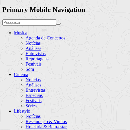
Primary Mobile Navigation
Música
Agenda de Concertos
Notícias
Análises
Entrevistas
Reportagens
Festivais
Som
Cinema
Notícias
Análises
Entrevistas
Especiais
Festivais
Séries
Lifestyle
Notícias
Restauração & Vinhos
Hotelaria & Bem-estar