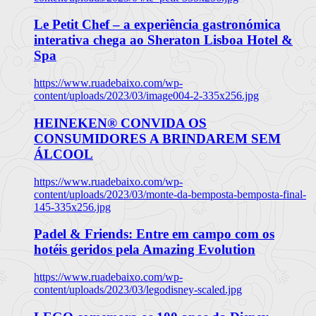
Le Petit Chef – a experiência gastronómica
interativa chega ao Sheraton Lisboa Hotel &
Spa
https://www.ruadebaixo.com/wp-
content/uploads/2023/03/image004-2-335x256.jpg
HEINEKEN® CONVIDA OS
CONSUMIDORES A BRINDAREM SEM
ÁLCOOL
https://www.ruadebaixo.com/wp-
content/uploads/2023/03/monte-da-bemposta-bemposta-final-
145-335x256.jpg
Padel & Friends: Entre em campo com os
hotéis geridos pela Amazing Evolution
https://www.ruadebaixo.com/wp-
content/uploads/2023/03/legodisney-scaled.jpg