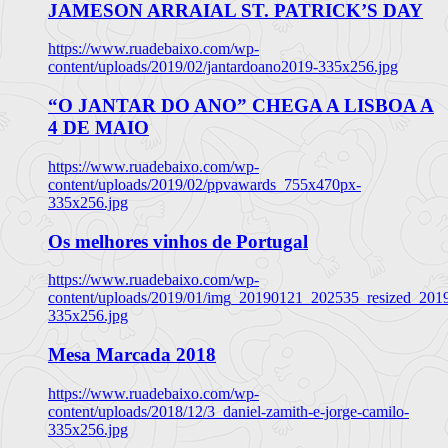
JAMESON ARRAIAL ST. PATRICK’S DAY
https://www.ruadebaixo.com/wp-
content/uploads/2019/02/jantardoano2019-335x256.jpg
“O JANTAR DO ANO” CHEGA A LISBOA A
4 DE MAIO
https://www.ruadebaixo.com/wp-
content/uploads/2019/02/ppvawards_755x470px-
335x256.jpg
Os melhores vinhos de Portugal
https://www.ruadebaixo.com/wp-
content/uploads/2019/01/img_20190121_202535_resized_20
335x256.jpg
Mesa Marcada 2018
https://www.ruadebaixo.com/wp-
content/uploads/2018/12/3_daniel-zamith-e-jorge-camilo-
335x256.jpg