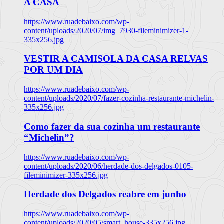
A CASA
https://www.ruadebaixo.com/wp-
content/uploads/2020/07/img_7930-fileminimizer-1-
335x256.jpg
VESTIR A CAMISOLA DA CASA RELVAS
POR UM DIA
https://www.ruadebaixo.com/wp-
content/uploads/2020/07/fazer-cozinha-restaurante-michelin-
335x256.jpg
Como fazer da sua cozinha um restaurante
“Michelin”?
https://www.ruadebaixo.com/wp-
content/uploads/2020/06/herdade-dos-delgados-0105-
fileminimizer-335x256.jpg
Herdade dos Delgados reabre em junho
https://www.ruadebaixo.com/wp-
content/uploads/2020/05/smart_house-335x256.jpg