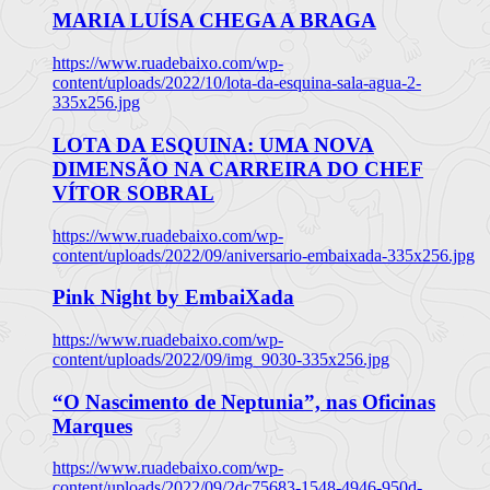
MARIA LUÍSA CHEGA A BRAGA
https://www.ruadebaixo.com/wp-
content/uploads/2022/10/lota-da-esquina-sala-agua-2-
335x256.jpg
LOTA DA ESQUINA: UMA NOVA
DIMENSÃO NA CARREIRA DO CHEF
VÍTOR SOBRAL
https://www.ruadebaixo.com/wp-
content/uploads/2022/09/aniversario-embaixada-335x256.jpg
Pink Night by EmbaiXada
https://www.ruadebaixo.com/wp-
content/uploads/2022/09/img_9030-335x256.jpg
“O Nascimento de Neptunia”, nas Oficinas
Marques
https://www.ruadebaixo.com/wp-
content/uploads/2022/09/2dc75683-1548-4946-950d-