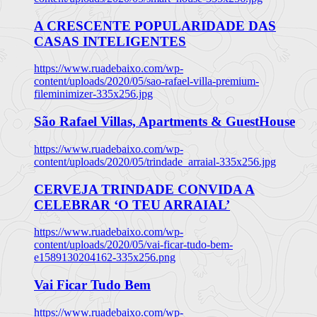
A CRESCENTE POPULARIDADE DAS
CASAS INTELIGENTES
https://www.ruadebaixo.com/wp-
content/uploads/2020/05/sao-rafael-villa-premium-
fileminimizer-335x256.jpg
São Rafael Villas, Apartments & GuestHouse
https://www.ruadebaixo.com/wp-
content/uploads/2020/05/trindade_arraial-335x256.jpg
CERVEJA TRINDADE CONVIDA A
CELEBRAR ‘O TEU ARRAIAL’
https://www.ruadebaixo.com/wp-
content/uploads/2020/05/vai-ficar-tudo-bem-
e1589130204162-335x256.png
Vai Ficar Tudo Bem
https://www.ruadebaixo.com/wp-