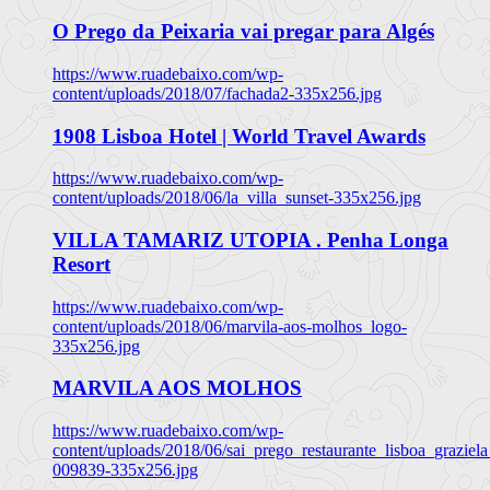
O Prego da Peixaria vai pregar para Algés
https://www.ruadebaixo.com/wp-
content/uploads/2018/07/fachada2-335x256.jpg
1908 Lisboa Hotel | World Travel Awards
https://www.ruadebaixo.com/wp-
content/uploads/2018/06/la_villa_sunset-335x256.jpg
VILLA TAMARIZ UTOPIA . Penha Longa
Resort
https://www.ruadebaixo.com/wp-
content/uploads/2018/06/marvila-aos-molhos_logo-
335x256.jpg
MARVILA AOS MOLHOS
https://www.ruadebaixo.com/wp-
content/uploads/2018/06/sai_prego_restaurante_lisboa_graziela
009839-335x256.jpg