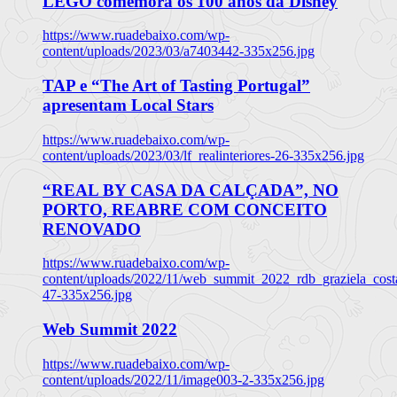
LEGO comemora os 100 anos da Disney
https://www.ruadebaixo.com/wp-
content/uploads/2023/03/a7403442-335x256.jpg
TAP e “The Art of Tasting Portugal”
apresentam Local Stars
https://www.ruadebaixo.com/wp-
content/uploads/2023/03/lf_realinteriores-26-335x256.jpg
“REAL BY CASA DA CALÇADA”, NO
PORTO, REABRE COM CONCEITO
RENOVADO
https://www.ruadebaixo.com/wp-
content/uploads/2022/11/web_summit_2022_rdb_graziela_cost
47-335x256.jpg
Web Summit 2022
https://www.ruadebaixo.com/wp-
content/uploads/2022/11/image003-2-335x256.jpg