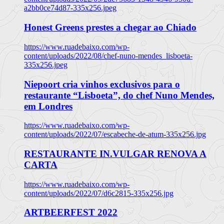
a2bb0ce74d87-335x256.jpeg
Honest Greens prestes a chegar ao Chiado
https://www.ruadebaixo.com/wp-
content/uploads/2022/08/chef-nuno-mendes_lisboeta-
335x256.jpeg
Niepoort cria vinhos exclusivos para o
restaurante “Lisboeta”, do chef Nuno Mendes,
em Londres
https://www.ruadebaixo.com/wp-
content/uploads/2022/07/escabeche-de-atum-335x256.jpg
RESTAURANTE IN.VULGAR RENOVA A
CARTA
https://www.ruadebaixo.com/wp-
content/uploads/2022/07/d6c2815-335x256.jpg
ARTBEERFEST 2022