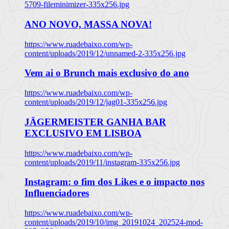
5709-fileminimizer-335x256.jpg
ANO NOVO, MASSA NOVA!
https://www.ruadebaixo.com/wp-
content/uploads/2019/12/unnamed-2-335x256.jpg
Vem ai o Brunch mais exclusivo do ano
https://www.ruadebaixo.com/wp-
content/uploads/2019/12/jag01-335x256.jpg
JÄGERMEISTER GANHA BAR
EXCLUSIVO EM LISBOA
https://www.ruadebaixo.com/wp-
content/uploads/2019/11/instagram-335x256.jpg
Instagram: o fim dos Likes e o impacto nos
Influenciadores
https://www.ruadebaixo.com/wp-
content/uploads/2019/10/img_20191024_202524-mod-