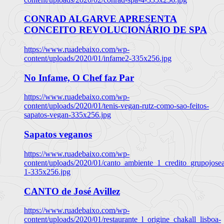
CONRAD ALGARVE APRESENTA
CONCEITO REVOLUCIONÁRIO DE SPA
https://www.ruadebaixo.com/wp-
content/uploads/2020/01/infame2-335x256.jpg
No Infame, O Chef faz Par
https://www.ruadebaixo.com/wp-
content/uploads/2020/01/tenis-vegan-rutz-como-sao-feitos-
sapatos-vegan-335x256.jpg
Sapatos veganos
https://www.ruadebaixo.com/wp-
content/uploads/2020/01/canto_ambiente_1_credito_grupojosea
1-335x256.jpg
CANTO de José Avillez
https://www.ruadebaixo.com/wp-
content/uploads/2020/01/restaurante_l_origine_chakall_lisboa-