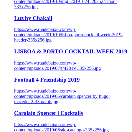
content/uploads/2019/10/img_20191024_202524-mod-
335x256.jpg
Luz by Chakall
https://www.ruadebaixo.com/wp-
content/uploads/2019/10/lisboa-porto-cocktail-week-2019-
header-335x256.jpg
LISBOA & PORTO COCKTAIL WEEK 2019
https://www.ruadebaixo.com/wp-
content/uploads/2019/07/f4f2019-335x256.jpg
Football 4 Friendship 2019
https://www.ruadebaixo.com/wp-
content/uploads/2019/06/carolain-spencer-by-hugo-
macedo_2-335x256.jpg
Carolain Spencer | Cocktails
https://www.ruadebaixo.com/wp-
content/uploads/2019/06/aki-catalogo-335x256.jpg