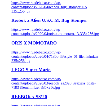
https://www.ruadebaixo.com/wp-
content/uploads/2020/04/reebok_bug_stomper_02-
335x256.jpg
Reebok x Alien U.S.C.M. Bug Stomper
https://www.ruadebaixo.com/wp-
content/uploads/2020/04/oris-x-momotaro-13-335x256.jpg
ORIS X MOMOTARO
https://www.ruadebaixo.com/wp-
content/uploads/2020/04/71360_lifestyle_01-fileminimizer-
335x256.jpg
LEGO Super Mario
https://www.ruadebaixo.com/wp-
content/uploads/2020/03/reebok_ss2020_graziela_costa-
7193-fileminimizer-335x256.jpg
REEBOK x SS’20
https://www.ruadebaixo.com/wp-