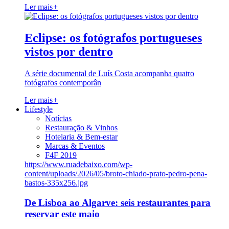
Ler mais
+
Eclipse: os fotógrafos portugueses
vistos por dentro
A série documental de Luís Costa acompanha quatro
fotógrafos contemporân
Ler mais
+
Lifestyle
Notícias
Restauração & Vinhos
Hotelaria & Bem-estar
Marcas & Eventos
F4F 2019
https://www.ruadebaixo.com/wp-
content/uploads/2026/05/broto-chiado-prato-pedro-pena-
bastos-335x256.jpg
De Lisboa ao Algarve: seis restaurantes para
reservar este maio