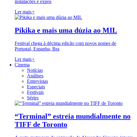
instalações e expos
Ler mais
+
Pikika e mais uma dúzia ao MIL
Festival chega à décima edição com novos nomes de
Portugal, Espanha, Bra
Ler mais
+
Cinema
Notícias
Análises
Entrevistas
Especiais
Festivais
Séries
“Terminal” estreia mundialmente no
TIFF de Toronto