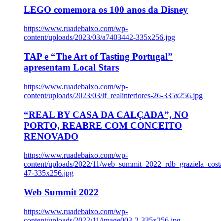
LEGO comemora os 100 anos da Disney
https://www.ruadebaixo.com/wp-
content/uploads/2023/03/a7403442-335x256.jpg
TAP e “The Art of Tasting Portugal”
apresentam Local Stars
https://www.ruadebaixo.com/wp-
content/uploads/2023/03/lf_realinteriores-26-335x256.jpg
“REAL BY CASA DA CALÇADA”, NO
PORTO, REABRE COM CONCEITO
RENOVADO
https://www.ruadebaixo.com/wp-
content/uploads/2022/11/web_summit_2022_rdb_graziela_cost
47-335x256.jpg
Web Summit 2022
https://www.ruadebaixo.com/wp-
content/uploads/2022/11/image003-2-335x256.jpg