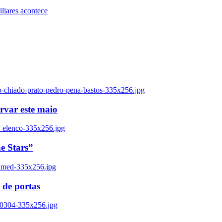
iares acontece
o-chiado-prato-pedro-pena-bastos-335x256.jpg
ervar este maio
_elenco-335x256.jpg
e Stars”
named-335x256.jpg
 de portas
00304-335x256.jpg