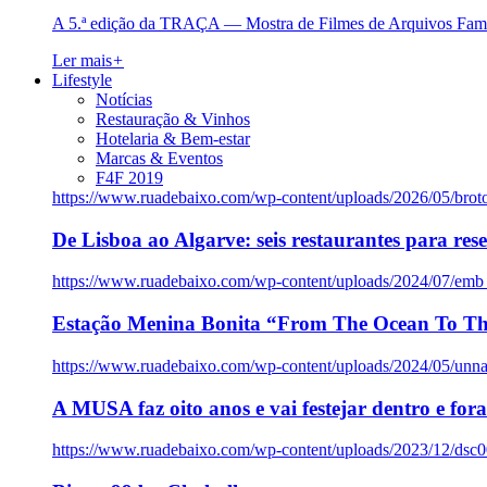
A 5.ª edição da TRAÇA — Mostra de Filmes de Arquivos Famil
Ler mais
+
Lifestyle
Notícias
Restauração & Vinhos
Hotelaria & Bem-estar
Marcas & Eventos
F4F 2019
https://www.ruadebaixo.com/wp-content/uploads/2026/05/brot
De Lisboa ao Algarve: seis restaurantes para res
https://www.ruadebaixo.com/wp-content/uploads/2024/07/emb
Estação Menina Bonita “From The Ocean To Th
https://www.ruadebaixo.com/wp-content/uploads/2024/05/un
A MUSA faz oito anos e vai festejar dentro e fora
https://www.ruadebaixo.com/wp-content/uploads/2023/12/dsc