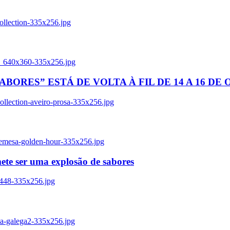
ollection-335x256.jpg
tl_640x360-335x256.jpg
BORES” ESTÁ DE VOLTA À FIL DE 14 A 16 DE
llection-aveiro-prosa-335x256.jpg
remesa-golden-hour-335x256.jpg
ete ser uma explosão de sabores
8448-335x256.jpg
ia-galega2-335x256.jpg