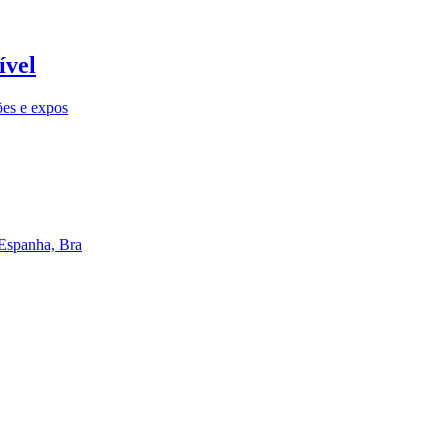
ível
ões e expos
 Espanha, Bra