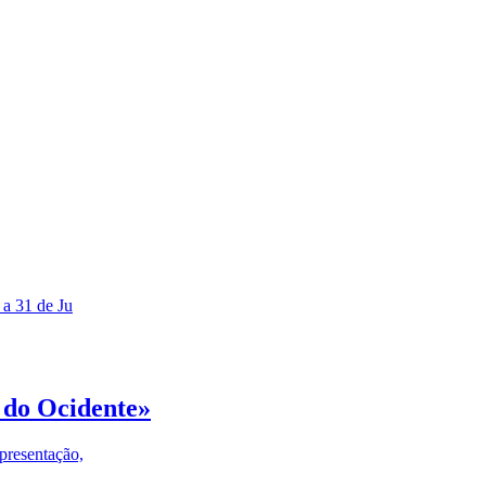
 a 31 de Ju
 do Ocidente»
presentação,