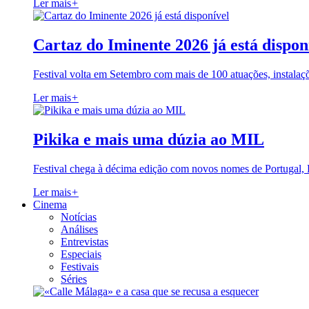
Ler mais
+
Cartaz do Iminente 2026 já está dispon
Festival volta em Setembro com mais de 100 atuações, instalaç
Ler mais
+
Pikika e mais uma dúzia ao MIL
Festival chega à décima edição com novos nomes de Portugal,
Ler mais
+
Cinema
Notícias
Análises
Entrevistas
Especiais
Festivais
Séries