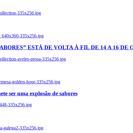
ollection-335x256.jpg
tl_640x360-335x256.jpg
BORES” ESTÁ DE VOLTA À FIL DE 14 A 16 DE
llection-aveiro-prosa-335x256.jpg
remesa-golden-hour-335x256.jpg
ete ser uma explosão de sabores
8448-335x256.jpg
ia-galega2-335x256.jpg