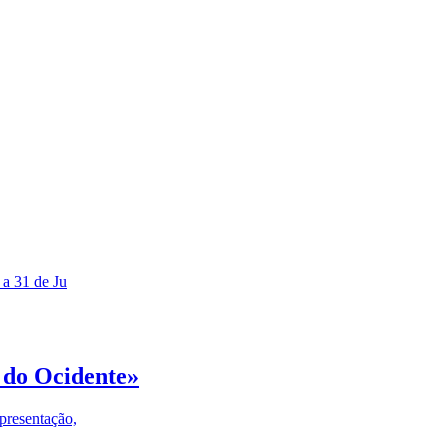
 a 31 de Ju
 do Ocidente»
presentação,