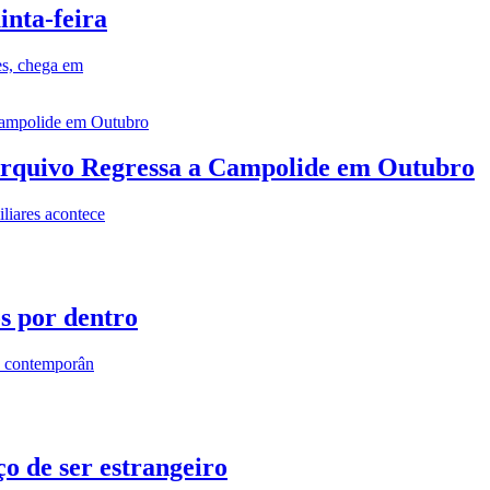
inta-feira
es, chega em
rquivo Regressa a Campolide em Outubro
iares acontece
os por dentro
s contemporân
o de ser estrangeiro