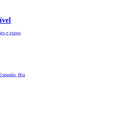
ível
ões e expos
 Espanha, Bra