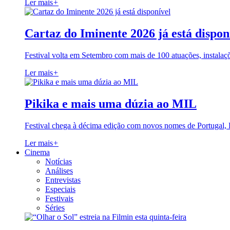
Ler mais
+
Cartaz do Iminente 2026 já está dispon
Festival volta em Setembro com mais de 100 atuações, instalaç
Ler mais
+
Pikika e mais uma dúzia ao MIL
Festival chega à décima edição com novos nomes de Portugal,
Ler mais
+
Cinema
Notícias
Análises
Entrevistas
Especiais
Festivais
Séries