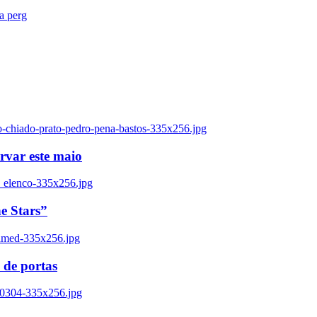
ra perg
o-chiado-prato-pedro-pena-bastos-335x256.jpg
ervar este maio
_elenco-335x256.jpg
e Stars”
named-335x256.jpg
 de portas
00304-335x256.jpg