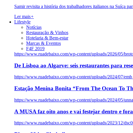
Samir revisita a história dos trabalhadores italianos na Suíça pa
Ler mais
+
Lifestyle
Notícias
Restauração & Vinhos
Hotelaria & Bem-estar
Marcas & Eventos
F4F 2019
https://www.ruadebaixo.com/wp-content/uploads/2026/05/brot
De Lisboa ao Algarve: seis restaurantes para res
https://www.ruadebaixo.com/wp-content/uploads/2024/07/emb
Estação Menina Bonita “From The Ocean To Th
https://www.ruadebaixo.com/wp-content/uploads/2024/05/un
A MUSA faz oito anos e vai festejar dentro e fora
https://www.ruadebaixo.com/wp-content/uploads/2023/12/dsc