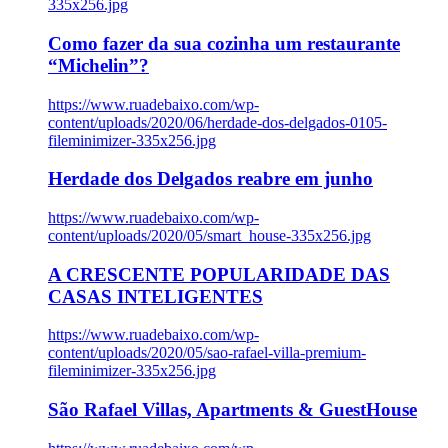
335x256.jpg
Como fazer da sua cozinha um restaurante
“Michelin”?
https://www.ruadebaixo.com/wp-
content/uploads/2020/06/herdade-dos-delgados-0105-
fileminimizer-335x256.jpg
Herdade dos Delgados reabre em junho
https://www.ruadebaixo.com/wp-
content/uploads/2020/05/smart_house-335x256.jpg
A CRESCENTE POPULARIDADE DAS
CASAS INTELIGENTES
https://www.ruadebaixo.com/wp-
content/uploads/2020/05/sao-rafael-villa-premium-
fileminimizer-335x256.jpg
São Rafael Villas, Apartments & GuestHouse