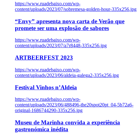
https://www.ruadebaixo.com/wp-
content/uploads/2023/07/sobremesa-golden-hour-335x256.jpg
“Envy” apresenta nova carta de Verão que
promete ser uma explosão de sabores
https://www.ruadebaixo.com/wp-
content/uploads/2023/07/a7r8448-335x256.jpg
ARTBEERFEST 2023
https://www.ruadebaixo.com/wp-
content/uploads/2023/06/aldeia-galega2-335x256.jpg
Festival Vinhos n’Aldeia
https://www.ruadebaixo.com/wp-
content/uploads/2023/06/488496-the20spot20pt_04-5b72a6-
original-1686744290-335x256.jpg
Museu de Marinha convida a experiência
gastronómica inédita