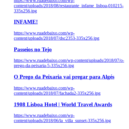
https://www.ruadebaixo.com/wp-
content/uploads/2018/08/restaurante_infame_lisboa-010215-
335x256.jpg
INFAME!
https://www.ruadebaixo.com/wp-
content/uploads/2018/07/dsc2353-335x256.jpg
Passeios no Tejo
https://www.ruadebaixo.com/wp-content/uploads/2018/07/o-
prego-da-peixaria-5-335x256.jpg
O Prego da Peixaria vai pregar para Algés
https://www.ruadebaixo.com/wp-
content/uploads/2018/07/fachada2-335x256.jpg
1908 Lisboa Hotel | World Travel Awards
https://www.ruadebaixo.com/wp-
content/uploads/2018/06/la_villa_sunset-335x256.jpg