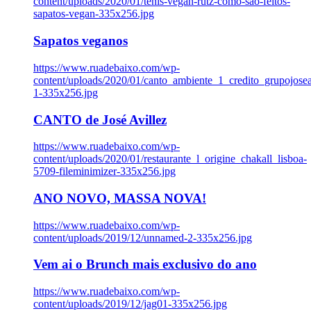
content/uploads/2020/01/tenis-vegan-rutz-como-sao-feitos-
sapatos-vegan-335x256.jpg
Sapatos veganos
https://www.ruadebaixo.com/wp-
content/uploads/2020/01/canto_ambiente_1_credito_grupojosea
1-335x256.jpg
CANTO de José Avillez
https://www.ruadebaixo.com/wp-
content/uploads/2020/01/restaurante_l_origine_chakall_lisboa-
5709-fileminimizer-335x256.jpg
ANO NOVO, MASSA NOVA!
https://www.ruadebaixo.com/wp-
content/uploads/2019/12/unnamed-2-335x256.jpg
Vem ai o Brunch mais exclusivo do ano
https://www.ruadebaixo.com/wp-
content/uploads/2019/12/jag01-335x256.jpg