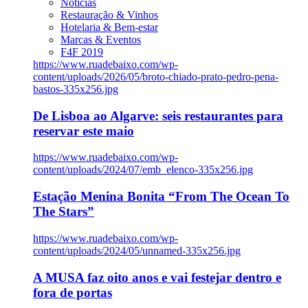
Notícias
Restauração & Vinhos
Hotelaria & Bem-estar
Marcas & Eventos
F4F 2019
https://www.ruadebaixo.com/wp-
content/uploads/2026/05/broto-chiado-prato-pedro-pena-
bastos-335x256.jpg
De Lisboa ao Algarve: seis restaurantes para
reservar este maio
https://www.ruadebaixo.com/wp-
content/uploads/2024/07/emb_elenco-335x256.jpg
Estação Menina Bonita “From The Ocean To
The Stars”
https://www.ruadebaixo.com/wp-
content/uploads/2024/05/unnamed-335x256.jpg
A MUSA faz oito anos e vai festejar dentro e
fora de portas