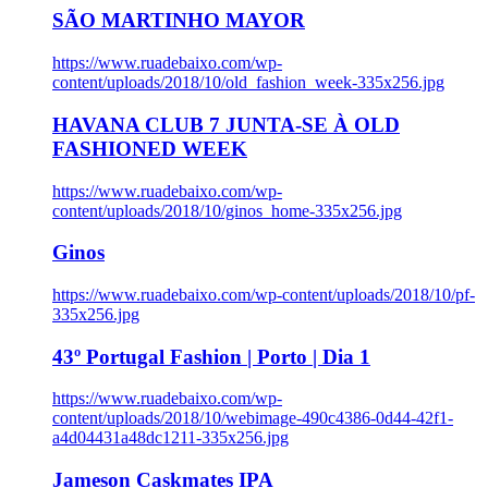
SÃO MARTINHO MAYOR
https://www.ruadebaixo.com/wp-
content/uploads/2018/10/old_fashion_week-335x256.jpg
HAVANA CLUB 7 JUNTA-SE À OLD
FASHIONED WEEK
https://www.ruadebaixo.com/wp-
content/uploads/2018/10/ginos_home-335x256.jpg
Ginos
https://www.ruadebaixo.com/wp-content/uploads/2018/10/pf-
335x256.jpg
43º Portugal Fashion | Porto | Dia 1
https://www.ruadebaixo.com/wp-
content/uploads/2018/10/webimage-490c4386-0d44-42f1-
a4d04431a48dc1211-335x256.jpg
Jameson Caskmates IPA