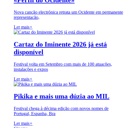
«Perfil do Ocidente»
Nova canção electrónica retrata um Ocidente em permanente
representação,
Ler mais
+
Cartaz do Iminente 2026 já está
disponível
Festival volta em Setembro com mais de 100 atuações,
instalações e expos
Ler mais
+
Pikika e mais uma dúzia ao MIL
Festival chega à décima edição com novos nomes de
Portugal, Espanha, Bra
Ler mais
+