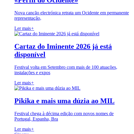
«Perfil do Ocidente»
Nova canção electrónica retrata um Ocidente em permanente
representação,
Ler mais
+
Cartaz do Iminente 2026 já está
disponível
Festival volta em Setembro com mais de 100 atuações,
instalações e expos
Ler mais
+
Pikika e mais uma dúzia ao MIL
Festival chega à décima edição com novos nomes de
Portugal, Espanha, Bra
Ler mais
+