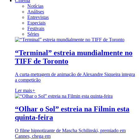
Cinema
Notícias
Análises
Entrevistas
Especiais
Festivais
Séries
“Terminal” estreia mundialmente no
TIFF de Toronto
A curta-metragem de animação de Alexandre Siqueira integra
a competição
Ler mais
+
“Olhar o Sol” estreia na Filmin esta
quinta-feira
O filme hipnotizante de Mascha Schilinski, premiado em
Cannes, chega em