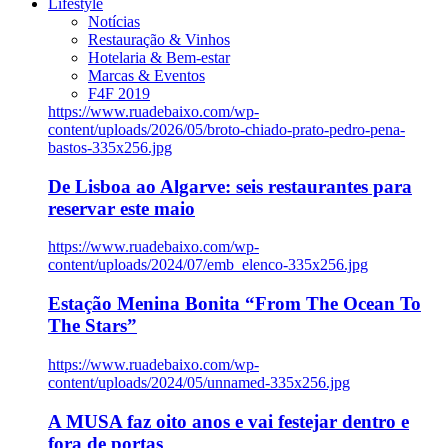
Lifestyle
Notícias
Restauração & Vinhos
Hotelaria & Bem-estar
Marcas & Eventos
F4F 2019
https://www.ruadebaixo.com/wp-
content/uploads/2026/05/broto-chiado-prato-pedro-pena-
bastos-335x256.jpg
De Lisboa ao Algarve: seis restaurantes para
reservar este maio
https://www.ruadebaixo.com/wp-
content/uploads/2024/07/emb_elenco-335x256.jpg
Estação Menina Bonita “From The Ocean To
The Stars”
https://www.ruadebaixo.com/wp-
content/uploads/2024/05/unnamed-335x256.jpg
A MUSA faz oito anos e vai festejar dentro e
fora de portas