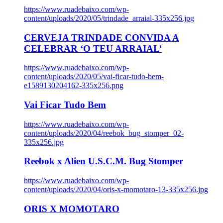
https://www.ruadebaixo.com/wp-
content/uploads/2020/05/trindade_arraial-335x256.jpg
CERVEJA TRINDADE CONVIDA A
CELEBRAR ‘O TEU ARRAIAL’
https://www.ruadebaixo.com/wp-
content/uploads/2020/05/vai-ficar-tudo-bem-
e1589130204162-335x256.png
Vai Ficar Tudo Bem
https://www.ruadebaixo.com/wp-
content/uploads/2020/04/reebok_bug_stomper_02-
335x256.jpg
Reebok x Alien U.S.C.M. Bug Stomper
https://www.ruadebaixo.com/wp-
content/uploads/2020/04/oris-x-momotaro-13-335x256.jpg
ORIS X MOMOTARO