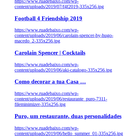
https://www.ruadebaixo.com/wp-
content/uploads/2019/07/f4f2019-335x256.jpg
Football 4 Friendship 2019
https://www.ruadebaixo.com/wp-
content/uploads/2019/06/carolain-spencer-by-hugo-
macedo_2-335x256.jpg
Carolain Spencer | Cocktails
https://www.ruadebaixo.com/wp-
content/uploads/2019/06/aki-catalogo-335x256.jpg
Como decorar a tua Casa …
https://www.ruadebaixo.com/wp-
content/uploads/2019/06/restaurante_puro-7311-
fileminimizer-335x256.jpg
Puro, um restaurante, duas personalidades
https://www.ruadebaixo.com/wp-
content/uploads/2019/06/hello_summer_01-335x256.jpg