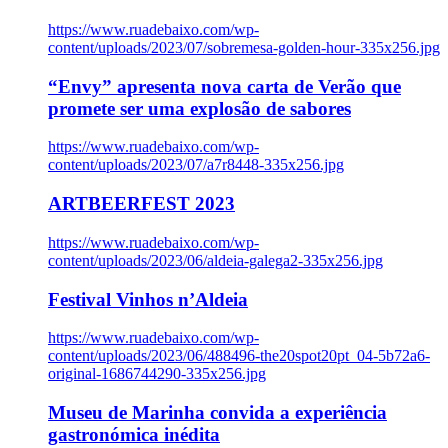
https://www.ruadebaixo.com/wp-
content/uploads/2023/07/sobremesa-golden-hour-335x256.jpg
“Envy” apresenta nova carta de Verão que
promete ser uma explosão de sabores
https://www.ruadebaixo.com/wp-
content/uploads/2023/07/a7r8448-335x256.jpg
ARTBEERFEST 2023
https://www.ruadebaixo.com/wp-
content/uploads/2023/06/aldeia-galega2-335x256.jpg
Festival Vinhos n’Aldeia
https://www.ruadebaixo.com/wp-
content/uploads/2023/06/488496-the20spot20pt_04-5b72a6-
original-1686744290-335x256.jpg
Museu de Marinha convida a experiência
gastronómica inédita