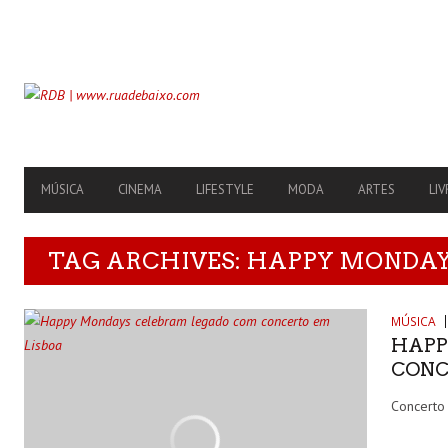
SECONDARY
NAVIGATION
PRIMARY
MÚSICA
CINEMA
LIFESTYLE
MODA
ARTES
LIV
NAVIGATION
TAG ARCHIVES: HAPPY MONDA
MÚSICA
HAPP
CONC
Concerto