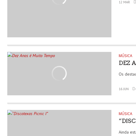
12 MAR
MÚSICA
DEZ 
Os desta
16 JUN
MÚSICA
“DISC
Ainda es