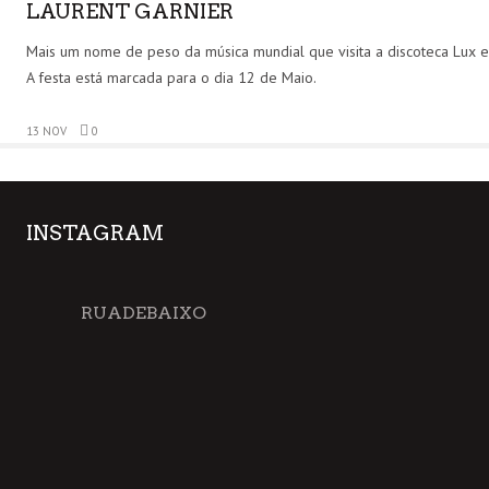
LAURENT GARNIER
Mais um nome de peso da música mundial que visita a discoteca Lux e
A festa está marcada para o dia 12 de Maio.
13 NOV
0
INSTAGRAM
RUADEBAIXO