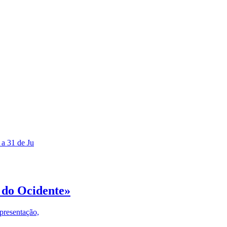
 a 31 de Ju
 do Ocidente»
presentação,