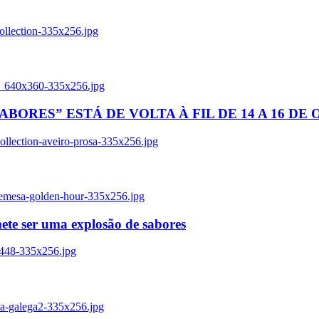
ollection-335x256.jpg
tl_640x360-335x256.jpg
BORES” ESTÁ DE VOLTA À FIL DE 14 A 16 DE
llection-aveiro-prosa-335x256.jpg
remesa-golden-hour-335x256.jpg
ete ser uma explosão de sabores
8448-335x256.jpg
ia-galega2-335x256.jpg