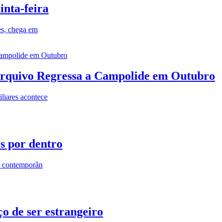
inta-feira
es, chega em
rquivo Regressa a Campolide em Outubro
iares acontece
os por dentro
s contemporân
o de ser estrangeiro