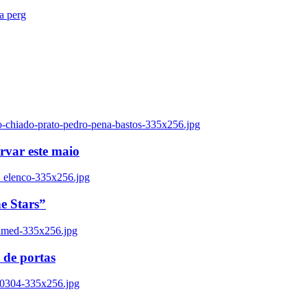
ra perg
o-chiado-prato-pedro-pena-bastos-335x256.jpg
ervar este maio
_elenco-335x256.jpg
e Stars”
named-335x256.jpg
 de portas
00304-335x256.jpg