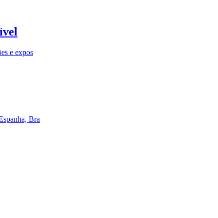
ível
ões e expos
 Espanha, Bra