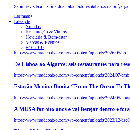
Samir revisita a história dos trabalhadores italianos na Suíça pa
Ler mais
+
Lifestyle
Notícias
Restauração & Vinhos
Hotelaria & Bem-estar
Marcas & Eventos
F4F 2019
https://www.ruadebaixo.com/wp-content/uploads/2026/05/brot
De Lisboa ao Algarve: seis restaurantes para res
https://www.ruadebaixo.com/wp-content/uploads/2024/07/emb
Estação Menina Bonita “From The Ocean To Th
https://www.ruadebaixo.com/wp-content/uploads/2024/05/un
A MUSA faz oito anos e vai festejar dentro e fora
https://www.ruadebaixo.com/wp-content/uploads/2023/12/dsc