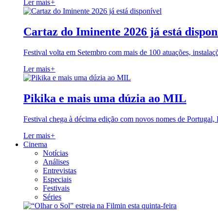
Ler mais
+
Cartaz do Iminente 2026 já está dispon
Festival volta em Setembro com mais de 100 atuações, instalaç
Ler mais
+
Pikika e mais uma dúzia ao MIL
Festival chega à décima edição com novos nomes de Portugal,
Ler mais
+
Cinema
Notícias
Análises
Entrevistas
Especiais
Festivais
Séries