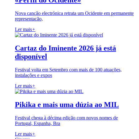
«Perfil do Ocidente»
Nova canção electrónica retrata um Ocidente em permanente
representação,
Ler mais
+
Cartaz do Iminente 2026 já está
disponível
Festival volta em Setembro com mais de 100 atuações,
instalações e expos
Ler mais
+
Pikika e mais uma dúzia ao MIL
Festival chega à décima edição com novos nomes de
Portugal, Espanha, Bra
Ler mais
+