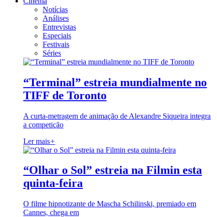
Cinema
Notícias
Análises
Entrevistas
Especiais
Festivais
Séries
“Terminal” estreia mundialmente no
TIFF de Toronto
A curta-metragem de animação de Alexandre Siqueira integra
a competição
Ler mais
+
“Olhar o Sol” estreia na Filmin esta
quinta-feira
O filme hipnotizante de Mascha Schilinski, premiado em
Cannes, chega em