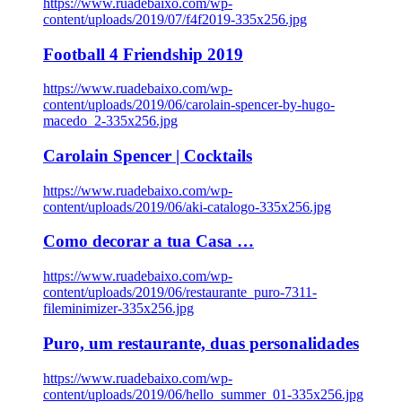
https://www.ruadebaixo.com/wp-
content/uploads/2019/07/f4f2019-335x256.jpg
Football 4 Friendship 2019
https://www.ruadebaixo.com/wp-
content/uploads/2019/06/carolain-spencer-by-hugo-
macedo_2-335x256.jpg
Carolain Spencer | Cocktails
https://www.ruadebaixo.com/wp-
content/uploads/2019/06/aki-catalogo-335x256.jpg
Como decorar a tua Casa …
https://www.ruadebaixo.com/wp-
content/uploads/2019/06/restaurante_puro-7311-
fileminimizer-335x256.jpg
Puro, um restaurante, duas personalidades
https://www.ruadebaixo.com/wp-
content/uploads/2019/06/hello_summer_01-335x256.jpg