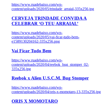
https://www.ruadebaixo.com/wp-
content/uploads/2020/05/trindade_arraial-335x256.jpg
CERVEJA TRINDADE CONVIDA A
CELEBRAR ‘O TEU ARRAIAL’
https://www.ruadebaixo.com/wp-
content/uploads/2020/05/vai-ficar-tudo-bem-
e1589130204162-335x256.png
Vai Ficar Tudo Bem
https://www.ruadebaixo.com/wp-
content/uploads/2020/04/reebok_bug_stomper_02-
335x256.jpg
Reebok x Alien U.S.C.M. Bug Stomper
https://www.ruadebaixo.com/wp-
content/uploads/2020/04/oris-x-momotaro-13-335x256.jpg
ORIS X MOMOTARO