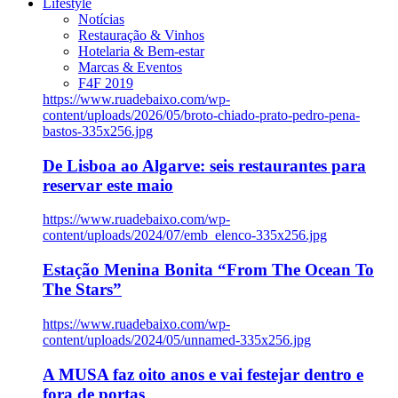
Lifestyle
Notícias
Restauração & Vinhos
Hotelaria & Bem-estar
Marcas & Eventos
F4F 2019
https://www.ruadebaixo.com/wp-
content/uploads/2026/05/broto-chiado-prato-pedro-pena-
bastos-335x256.jpg
De Lisboa ao Algarve: seis restaurantes para
reservar este maio
https://www.ruadebaixo.com/wp-
content/uploads/2024/07/emb_elenco-335x256.jpg
Estação Menina Bonita “From The Ocean To
The Stars”
https://www.ruadebaixo.com/wp-
content/uploads/2024/05/unnamed-335x256.jpg
A MUSA faz oito anos e vai festejar dentro e
fora de portas