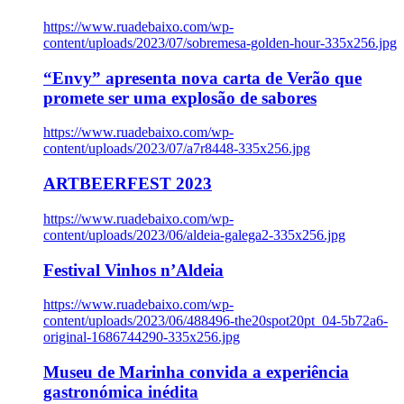
https://www.ruadebaixo.com/wp-
content/uploads/2023/07/sobremesa-golden-hour-335x256.jpg
“Envy” apresenta nova carta de Verão que
promete ser uma explosão de sabores
https://www.ruadebaixo.com/wp-
content/uploads/2023/07/a7r8448-335x256.jpg
ARTBEERFEST 2023
https://www.ruadebaixo.com/wp-
content/uploads/2023/06/aldeia-galega2-335x256.jpg
Festival Vinhos n’Aldeia
https://www.ruadebaixo.com/wp-
content/uploads/2023/06/488496-the20spot20pt_04-5b72a6-
original-1686744290-335x256.jpg
Museu de Marinha convida a experiência
gastronómica inédita