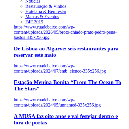
Notícias
Restauração & Vinhos
Hotelaria & Bem-estar
Marcas & Eventos
F4F 2019
https://www.ruadebaixo.com/wp-
content/uploads/2026/05/broto-chiado-prato-pedro-pena-
bastos-335x256.jpg
De Lisboa ao Algarve: seis restaurantes para
reservar este maio
https://www.ruadebaixo.com/wp-
content/uploads/2024/07/emb_elenco-335x256.jpg
Estação Menina Bonita “From The Ocean To
The Stars”
https://www.ruadebaixo.com/wp-
content/uploads/2024/05/unnamed-335x256.jpg
A MUSA faz oito anos e vai festejar dentro e
fora de portas