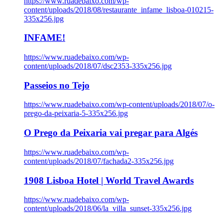
https://www.ruadebaixo.com/wp-
content/uploads/2018/08/restaurante_infame_lisboa-010215-
335x256.jpg
INFAME!
https://www.ruadebaixo.com/wp-
content/uploads/2018/07/dsc2353-335x256.jpg
Passeios no Tejo
https://www.ruadebaixo.com/wp-content/uploads/2018/07/o-
prego-da-peixaria-5-335x256.jpg
O Prego da Peixaria vai pregar para Algés
https://www.ruadebaixo.com/wp-
content/uploads/2018/07/fachada2-335x256.jpg
1908 Lisboa Hotel | World Travel Awards
https://www.ruadebaixo.com/wp-
content/uploads/2018/06/la_villa_sunset-335x256.jpg