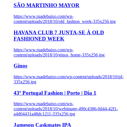
SÃO MARTINHO MAYOR
https://www.ruadebaixo.com/wp-
content/uploads/2018/10/old_fashion_week-335x256.jpg
HAVANA CLUB 7 JUNTA-SE À OLD
FASHIONED WEEK
https://www.ruadebaixo.com/wp-
content/uploads/2018/10/ginos_home-335x256.jpg
Ginos
https://www.ruadebaixo.com/wp-content/uploads/2018/10/pf-
335x256.jpg
43º Portugal Fashion | Porto | Dia 1
https://www.ruadebaixo.com/wp-
content/uploads/2018/10/webimage-490c4386-0d44-42f1-
a4d04431a48dc1211-335x256.jpg
Jameson Caskmates IPA