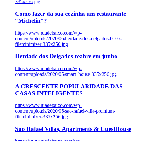
335x256.jpg
Como fazer da sua cozinha um restaurante
“Michelin”?
https://www.ruadebaixo.com/wp-
content/uploads/2020/06/herdade-dos-delgados-0105-
fileminimizer-335x256.jpg
Herdade dos Delgados reabre em junho
https://www.ruadebaixo.com/wp-
content/uploads/2020/05/smart_house-335x256.jpg
A CRESCENTE POPULARIDADE DAS
CASAS INTELIGENTES
https://www.ruadebaixo.com/wp-
content/uploads/2020/05/sao-rafael-villa-premium-
fileminimizer-335x256.jpg
São Rafael Villas, Apartments & GuestHouse