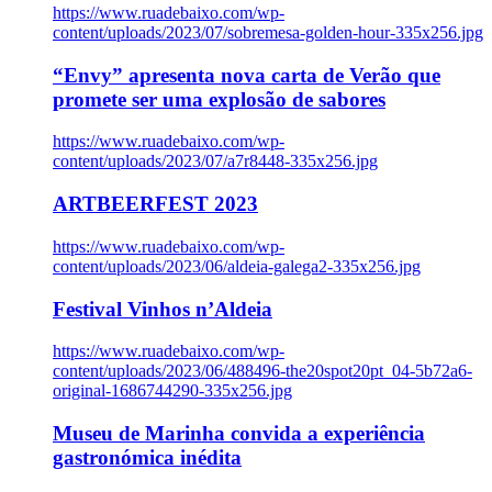
https://www.ruadebaixo.com/wp-
content/uploads/2023/07/sobremesa-golden-hour-335x256.jpg
“Envy” apresenta nova carta de Verão que
promete ser uma explosão de sabores
https://www.ruadebaixo.com/wp-
content/uploads/2023/07/a7r8448-335x256.jpg
ARTBEERFEST 2023
https://www.ruadebaixo.com/wp-
content/uploads/2023/06/aldeia-galega2-335x256.jpg
Festival Vinhos n’Aldeia
https://www.ruadebaixo.com/wp-
content/uploads/2023/06/488496-the20spot20pt_04-5b72a6-
original-1686744290-335x256.jpg
Museu de Marinha convida a experiência
gastronómica inédita