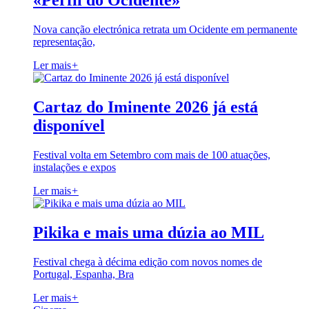
«Perfil do Ocidente»
Nova canção electrónica retrata um Ocidente em permanente
representação,
Ler mais
+
Cartaz do Iminente 2026 já está
disponível
Festival volta em Setembro com mais de 100 atuações,
instalações e expos
Ler mais
+
Pikika e mais uma dúzia ao MIL
Festival chega à décima edição com novos nomes de
Portugal, Espanha, Bra
Ler mais
+