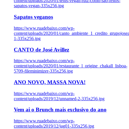
content/uploads/2020/01/tenis-vegan-rutz-como-sao-feitos-
sapatos-vegan-335x256.jpg
Sapatos veganos
https://www.ruadebaixo.com/wp-
content/uploads/2020/01/canto_ambiente_1_credito_grupojosea
1-335x256.jpg
CANTO de José Avillez
https://www.ruadebaixo.com/wp-
content/uploads/2020/01/restaurante_l_origine_chakall_lisboa-
5709-fileminimizer-335x256.jpg
ANO NOVO, MASSA NOVA!
https://www.ruadebaixo.com/wp-
content/uploads/2019/12/unnamed-2-335x256.jpg
Vem ai o Brunch mais exclusivo do ano
https://www.ruadebaixo.com/wp-
content/uploads/2019/12/jag01-335x256.jpg