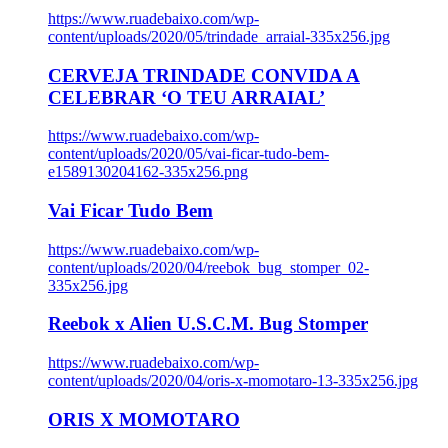
https://www.ruadebaixo.com/wp-
content/uploads/2020/05/trindade_arraial-335x256.jpg
CERVEJA TRINDADE CONVIDA A
CELEBRAR ‘O TEU ARRAIAL’
https://www.ruadebaixo.com/wp-
content/uploads/2020/05/vai-ficar-tudo-bem-
e1589130204162-335x256.png
Vai Ficar Tudo Bem
https://www.ruadebaixo.com/wp-
content/uploads/2020/04/reebok_bug_stomper_02-
335x256.jpg
Reebok x Alien U.S.C.M. Bug Stomper
https://www.ruadebaixo.com/wp-
content/uploads/2020/04/oris-x-momotaro-13-335x256.jpg
ORIS X MOMOTARO