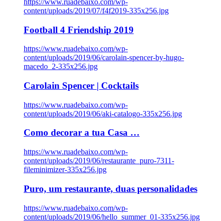
https://www.ruadebaixo.com/wp-
content/uploads/2019/07/f4f2019-335x256.jpg
Football 4 Friendship 2019
https://www.ruadebaixo.com/wp-
content/uploads/2019/06/carolain-spencer-by-hugo-
macedo_2-335x256.jpg
Carolain Spencer | Cocktails
https://www.ruadebaixo.com/wp-
content/uploads/2019/06/aki-catalogo-335x256.jpg
Como decorar a tua Casa …
https://www.ruadebaixo.com/wp-
content/uploads/2019/06/restaurante_puro-7311-
fileminimizer-335x256.jpg
Puro, um restaurante, duas personalidades
https://www.ruadebaixo.com/wp-
content/uploads/2019/06/hello_summer_01-335x256.jpg