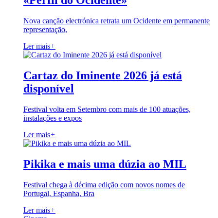
«Perfil do Ocidente»
Nova canção electrónica retrata um Ocidente em permanente
representação,
Ler mais
+
Cartaz do Iminente 2026 já está
disponível
Festival volta em Setembro com mais de 100 atuações,
instalações e expos
Ler mais
+
Pikika e mais uma dúzia ao MIL
Festival chega à décima edição com novos nomes de
Portugal, Espanha, Bra
Ler mais
+