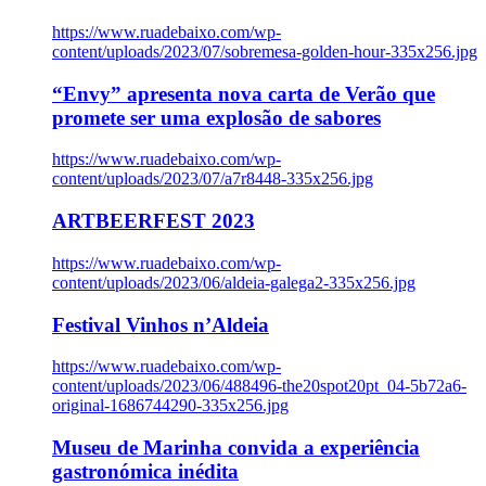
https://www.ruadebaixo.com/wp-
content/uploads/2023/07/sobremesa-golden-hour-335x256.jpg
“Envy” apresenta nova carta de Verão que
promete ser uma explosão de sabores
https://www.ruadebaixo.com/wp-
content/uploads/2023/07/a7r8448-335x256.jpg
ARTBEERFEST 2023
https://www.ruadebaixo.com/wp-
content/uploads/2023/06/aldeia-galega2-335x256.jpg
Festival Vinhos n’Aldeia
https://www.ruadebaixo.com/wp-
content/uploads/2023/06/488496-the20spot20pt_04-5b72a6-
original-1686744290-335x256.jpg
Museu de Marinha convida a experiência
gastronómica inédita