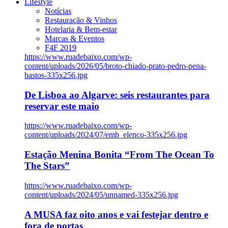
Lifestyle
Notícias
Restauração & Vinhos
Hotelaria & Bem-estar
Marcas & Eventos
F4F 2019
https://www.ruadebaixo.com/wp-
content/uploads/2026/05/broto-chiado-prato-pedro-pena-
bastos-335x256.jpg
De Lisboa ao Algarve: seis restaurantes para
reservar este maio
https://www.ruadebaixo.com/wp-
content/uploads/2024/07/emb_elenco-335x256.jpg
Estação Menina Bonita “From The Ocean To
The Stars”
https://www.ruadebaixo.com/wp-
content/uploads/2024/05/unnamed-335x256.jpg
A MUSA faz oito anos e vai festejar dentro e
fora de portas