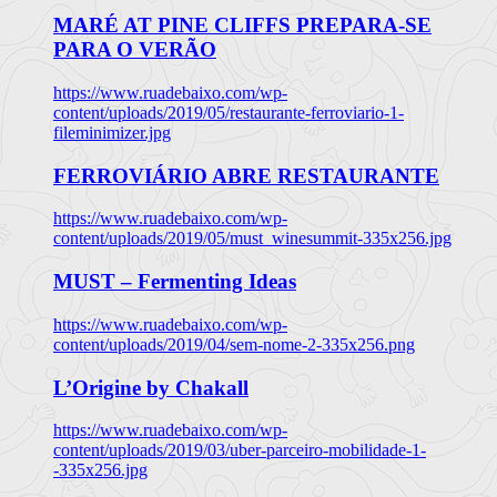
MARÉ AT PINE CLIFFS PREPARA-SE
PARA O VERÃO
https://www.ruadebaixo.com/wp-
content/uploads/2019/05/restaurante-ferroviario-1-
fileminimizer.jpg
FERROVIÁRIO ABRE RESTAURANTE
https://www.ruadebaixo.com/wp-
content/uploads/2019/05/must_winesummit-335x256.jpg
MUST – Fermenting Ideas
https://www.ruadebaixo.com/wp-
content/uploads/2019/04/sem-nome-2-335x256.png
L’Origine by Chakall
https://www.ruadebaixo.com/wp-
content/uploads/2019/03/uber-parceiro-mobilidade-1-
-335x256.jpg