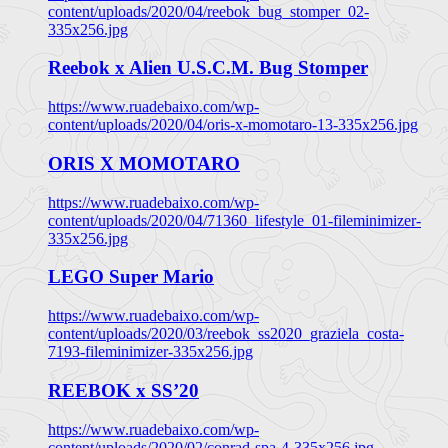
content/uploads/2020/04/reebok_bug_stomper_02-
335x256.jpg
Reebok x Alien U.S.C.M. Bug Stomper
https://www.ruadebaixo.com/wp-
content/uploads/2020/04/oris-x-momotaro-13-335x256.jpg
ORIS X MOMOTARO
https://www.ruadebaixo.com/wp-
content/uploads/2020/04/71360_lifestyle_01-fileminimizer-
335x256.jpg
LEGO Super Mario
https://www.ruadebaixo.com/wp-
content/uploads/2020/03/reebok_ss2020_graziela_costa-
7193-fileminimizer-335x256.jpg
REEBOK x SS’20
https://www.ruadebaixo.com/wp-
content/uploads/2020/02/conrad-spa-4-335x256.jpg