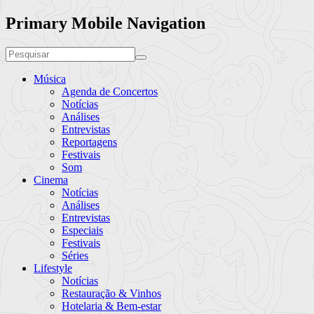
Primary Mobile Navigation
Música
Agenda de Concertos
Notícias
Análises
Entrevistas
Reportagens
Festivais
Som
Cinema
Notícias
Análises
Entrevistas
Especiais
Festivais
Séries
Lifestyle
Notícias
Restauração & Vinhos
Hotelaria & Bem-estar