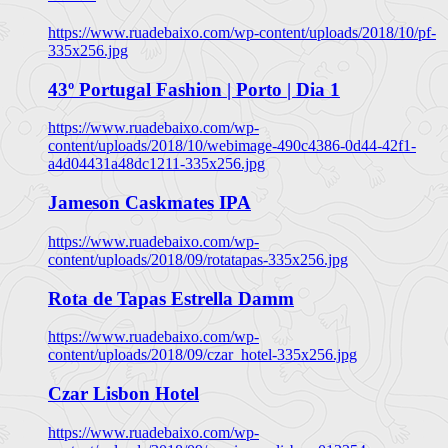
https://www.ruadebaixo.com/wp-content/uploads/2018/10/pf-
335x256.jpg
43º Portugal Fashion | Porto | Dia 1
https://www.ruadebaixo.com/wp-
content/uploads/2018/10/webimage-490c4386-0d44-42f1-
a4d04431a48dc1211-335x256.jpg
Jameson Caskmates IPA
https://www.ruadebaixo.com/wp-
content/uploads/2018/09/rotatapas-335x256.jpg
Rota de Tapas Estrella Damm
https://www.ruadebaixo.com/wp-
content/uploads/2018/09/czar_hotel-335x256.jpg
Czar Lisbon Hotel
https://www.ruadebaixo.com/wp-