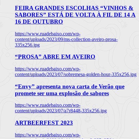
FEIRA GRANDES ESCOLHAS “VINHOS &
SABORES” ESTÁ DE VOLTA À FIL DE 14 A
16 DE OUTUBRO
https://www.ruadebaixo.com/wp-
content/uploads/2023/09/ms-collection-aveiro-prosa-
335x256.jpg
“PROSA” ABRE EM AVEIRO
https://www.ruadebaixo.com/wp-
content/uploads/2023/07/sobremesa-golden-hour-335x256.jpg
“Envy” apresenta nova carta de Verão que
promete ser uma explosão de sabores
https://www.ruadebaixo.com/wp-
content/uploads/2023/07/a7r8448-335x256.jpg
ARTBEERFEST 2023
https://www.ruadebaixo.com/wp-