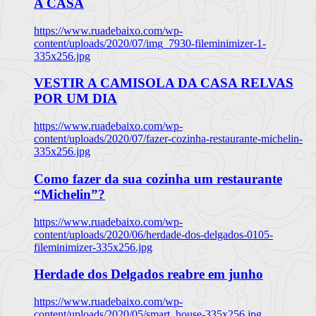
A CASA
https://www.ruadebaixo.com/wp-
content/uploads/2020/07/img_7930-fileminimizer-1-
335x256.jpg
VESTIR A CAMISOLA DA CASA RELVAS
POR UM DIA
https://www.ruadebaixo.com/wp-
content/uploads/2020/07/fazer-cozinha-restaurante-michelin-
335x256.jpg
Como fazer da sua cozinha um restaurante
“Michelin”?
https://www.ruadebaixo.com/wp-
content/uploads/2020/06/herdade-dos-delgados-0105-
fileminimizer-335x256.jpg
Herdade dos Delgados reabre em junho
https://www.ruadebaixo.com/wp-
content/uploads/2020/05/smart_house-335x256.jpg