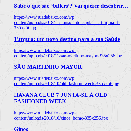
Sabe o que são ‘bitters’? Vai querer descobrir…
https://www.ruadebaixo.com/wp-
content/uploads/2018/11/transplante-capilar-na-turquia_1-
335x256.jpg
Turquia: um novo destino para a sua Saúde
https://www.ruadebaixo.com/wp-
content/uploads/2018/11/sao-martinho-mayor-335x256.jpg
SÃO MARTINHO MAYOR
https://www.ruadebaixo.com/wp-
content/uploads/2018/10/old_fashion_week-335x256.jpg
HAVANA CLUB 7 JUNTA-SE À OLD
FASHIONED WEEK
https://www.ruadebaixo.com/wp-
content/uploads/2018/10/ginos_home-335x256.jpg
Ginos