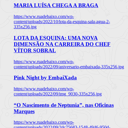
MARIA LUÍSA CHEGA A BRAGA
https://www.ruadebaixo.com/wp-
content/uploads/2022/10/lota-da-esquina-sala-agua-2-
335x256.jpg
LOTA DA ESQUINA: UMA NOVA
DIMENSÃO NA CARREIRA DO CHEF
VÍTOR SOBRAL
https://www.ruadebaixo.com/wp-
content/uploads/2022/09/aniversario-embaixada-335x256.jpg
Pink Night by EmbaiXada
https://www.ruadebaixo.com/wp-
content/uploads/2022/09/img_9030-335x256.jpg
“O Nascimento de Neptunia”, nas Oficinas
Marques
https://www.ruadebaixo.com/wp-
content/uploads/2022/09/2dc75683-1548-4946-950d-