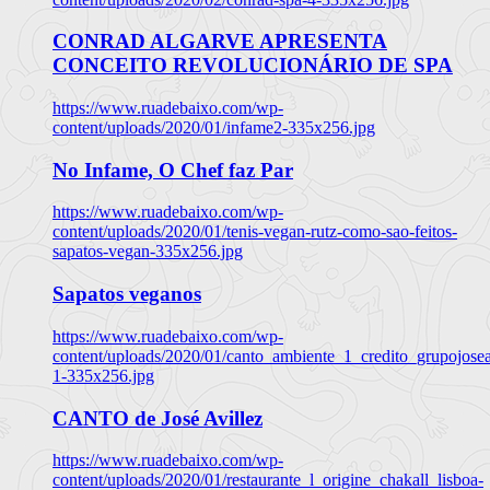
CONRAD ALGARVE APRESENTA
CONCEITO REVOLUCIONÁRIO DE SPA
https://www.ruadebaixo.com/wp-
content/uploads/2020/01/infame2-335x256.jpg
No Infame, O Chef faz Par
https://www.ruadebaixo.com/wp-
content/uploads/2020/01/tenis-vegan-rutz-como-sao-feitos-
sapatos-vegan-335x256.jpg
Sapatos veganos
https://www.ruadebaixo.com/wp-
content/uploads/2020/01/canto_ambiente_1_credito_grupojosea
1-335x256.jpg
CANTO de José Avillez
https://www.ruadebaixo.com/wp-
content/uploads/2020/01/restaurante_l_origine_chakall_lisboa-