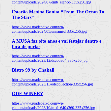
content/uploads/2024/07/emb_elenco-335x256.jpg
Estação Menina Bonita “From The Ocean To
The Stars”
https://www.ruadebaixo.com/wp-
content/uploads/2024/05/unnamed-335x256.jpg
A MUSA faz oito anos e vai festejar dentro e
fora de portas
https://www.ruadebaixo.com/wp-
content/uploads/2023/12/dsc00304-335x256.jpg
Bistro 99 by Chakall
https://www.ruadebaixo.com/wp-
content/uploads/2023/11/odecollection-335x256.jpg
ODE WINERY
https://www.ruadebaixo.com/wp-
content/uploads/2023/10/tp_tl_640x360-335x256.jpg