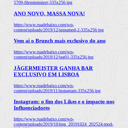
5709-fileminimizer-335x256.jpg
ANO NOVO, MASSA NOVA!
https://www.ruadebaixo.com/wp-
content/uploads/2019/12/unnamed-2-335x256.jpg
Vem ai o Brunch mais exclusivo do ano
https://www.ruadebaixo.com/wp-
content/uploads/2019/12/jag01-335x256.jpg
JÄGERMEISTER GANHA BAR
EXCLUSIVO EM LISBOA
https://www.ruadebaixo.com/wp-
content/uploads/2019/11/instagram-335x256.jpg
Instagram: o fim dos Likes e o impacto nos
Influenciadores
https://www.ruadebaixo.com/wp-
content/uploads/2019/10/img_20191024_202524-mod-