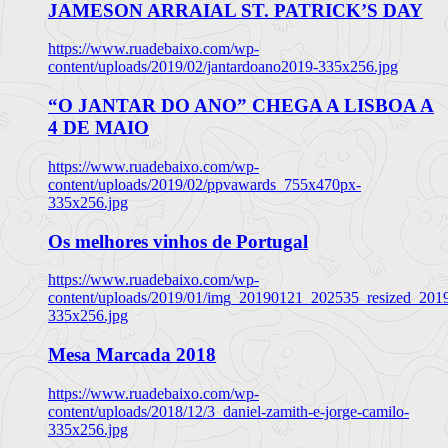
JAMESON ARRAIAL ST. PATRICK’S DAY
https://www.ruadebaixo.com/wp-
content/uploads/2019/02/jantardoano2019-335x256.jpg
“O JANTAR DO ANO” CHEGA A LISBOA A
4 DE MAIO
https://www.ruadebaixo.com/wp-
content/uploads/2019/02/ppvawards_755x470px-
335x256.jpg
Os melhores vinhos de Portugal
https://www.ruadebaixo.com/wp-
content/uploads/2019/01/img_20190121_202535_resized_20
335x256.jpg
Mesa Marcada 2018
https://www.ruadebaixo.com/wp-
content/uploads/2018/12/3_daniel-zamith-e-jorge-camilo-
335x256.jpg