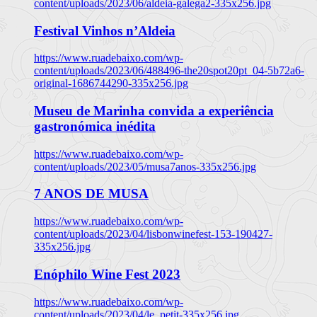
content/uploads/2023/06/aldeia-galega2-335x256.jpg
Festival Vinhos n’Aldeia
https://www.ruadebaixo.com/wp-
content/uploads/2023/06/488496-the20spot20pt_04-5b72a6-
original-1686744290-335x256.jpg
Museu de Marinha convida a experiência
gastronómica inédita
https://www.ruadebaixo.com/wp-
content/uploads/2023/05/musa7anos-335x256.jpg
7 ANOS DE MUSA
https://www.ruadebaixo.com/wp-
content/uploads/2023/04/lisbonwinefest-153-190427-
335x256.jpg
Enóphilo Wine Fest 2023
https://www.ruadebaixo.com/wp-
content/uploads/2023/04/le_petit-335x256.jpg