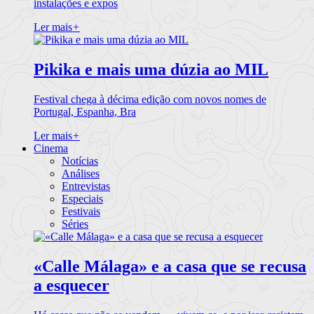
instalações e expos
Ler mais
+
Pikika e mais uma dúzia ao MIL
Festival chega à décima edição com novos nomes de
Portugal, Espanha, Bra
Ler mais
+
Cinema
Notícias
Análises
Entrevistas
Especiais
Festivais
Séries
«Calle Málaga» e a casa que se recusa
a esquecer