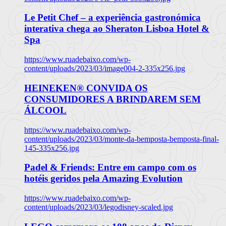
Le Petit Chef – a experiência gastronómica
interativa chega ao Sheraton Lisboa Hotel &
Spa
https://www.ruadebaixo.com/wp-
content/uploads/2023/03/image004-2-335x256.jpg
HEINEKEN® CONVIDA OS
CONSUMIDORES A BRINDAREM SEM
ÁLCOOL
https://www.ruadebaixo.com/wp-
content/uploads/2023/03/monte-da-bemposta-bemposta-final-
145-335x256.jpg
Padel & Friends: Entre em campo com os
hotéis geridos pela Amazing Evolution
https://www.ruadebaixo.com/wp-
content/uploads/2023/03/legodisney-scaled.jpg