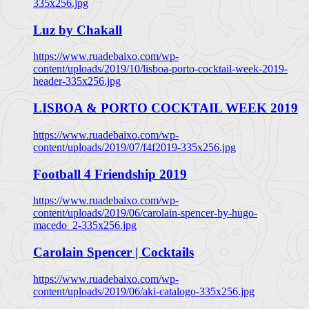
335x256.jpg
Luz by Chakall
https://www.ruadebaixo.com/wp-
content/uploads/2019/10/lisboa-porto-cocktail-week-2019-
header-335x256.jpg
LISBOA & PORTO COCKTAIL WEEK 2019
https://www.ruadebaixo.com/wp-
content/uploads/2019/07/f4f2019-335x256.jpg
Football 4 Friendship 2019
https://www.ruadebaixo.com/wp-
content/uploads/2019/06/carolain-spencer-by-hugo-
macedo_2-335x256.jpg
Carolain Spencer | Cocktails
https://www.ruadebaixo.com/wp-
content/uploads/2019/06/aki-catalogo-335x256.jpg