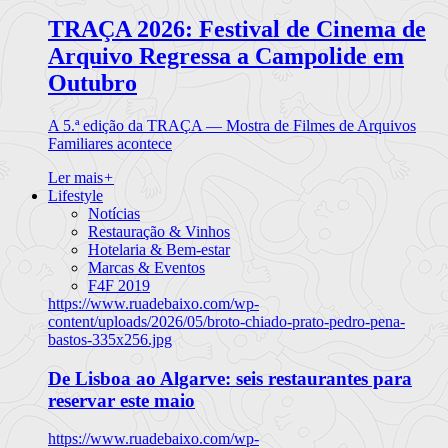
TRAÇA 2026: Festival de Cinema de
Arquivo Regressa a Campolide em
Outubro
A 5.ª edição da TRAÇA — Mostra de Filmes de Arquivos
Familiares acontece
Ler mais
+
Lifestyle
Notícias
Restauração & Vinhos
Hotelaria & Bem-estar
Marcas & Eventos
F4F 2019
https://www.ruadebaixo.com/wp-
content/uploads/2026/05/broto-chiado-prato-pedro-pena-
bastos-335x256.jpg
De Lisboa ao Algarve: seis restaurantes para
reservar este maio
https://www.ruadebaixo.com/wp-