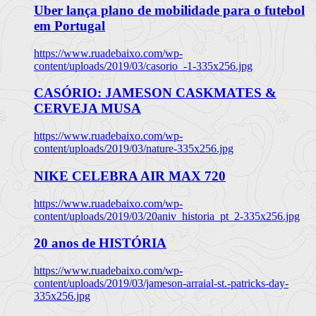
Uber lança plano de mobilidade para o futebol
em Portugal
https://www.ruadebaixo.com/wp-
content/uploads/2019/03/casorio_-1-335x256.jpg
CASÓRIO: JAMESON CASKMATES &
CERVEJA MUSA
https://www.ruadebaixo.com/wp-
content/uploads/2019/03/nature-335x256.jpg
NIKE CELEBRA AIR MAX 720
https://www.ruadebaixo.com/wp-
content/uploads/2019/03/20aniv_historia_pt_2-335x256.jpg
20 anos de HISTÓRIA
https://www.ruadebaixo.com/wp-
content/uploads/2019/03/jameson-arraial-st.-patricks-day-
335x256.jpg