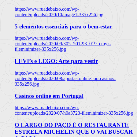
https://www.ruadebaixo.com/wp-
content/uploads/2020/10/image1-335x256.jpg
5 elementos essenciais para o bem-estar
https://www.ruadebaixo.com/wp-
content/uploads/2020/09/305_501-93_019_cmyk-
fileminimizer-335x256.jpg
LEVI’s e LEGO: Arte para vestir
https://www.ruadebaixo.com/wp-
content/uploads/2020/08/apostas-online-top-casinos-
335x256.jpg
Casinos online em Portugal
https://www.ruadebaixo.com/wp-
content/uploads/2020/07/h0a3723-fileminimizer-335x256.jpg
O LARGO DO PAÇO É O RESTAURANTE
ESTRELA MICHELIN QUE O VAI BUSCAR