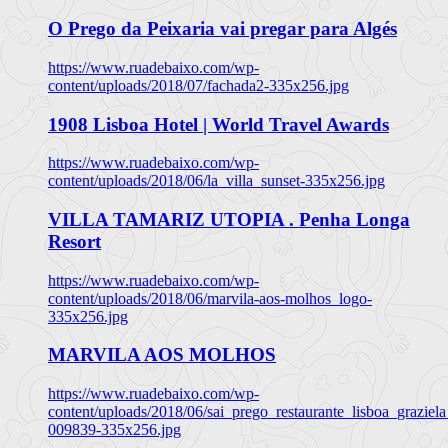
O Prego da Peixaria vai pregar para Algés
https://www.ruadebaixo.com/wp-
content/uploads/2018/07/fachada2-335x256.jpg
1908 Lisboa Hotel | World Travel Awards
https://www.ruadebaixo.com/wp-
content/uploads/2018/06/la_villa_sunset-335x256.jpg
VILLA TAMARIZ UTOPIA . Penha Longa
Resort
https://www.ruadebaixo.com/wp-
content/uploads/2018/06/marvila-aos-molhos_logo-
335x256.jpg
MARVILA AOS MOLHOS
https://www.ruadebaixo.com/wp-
content/uploads/2018/06/sai_prego_restaurante_lisboa_graziela
009839-335x256.jpg