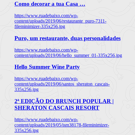
Como decorar a tua Casa …
https://www.ruadebaixo.com/wp-
content/uploads/2019/06/restaurante_puro-7311-
fileminimizer-335x256.jpg
Puro, um restaurante, duas personalidades
https://www.ruadebaixo.com/wp-
content/uploads/2019/06/hello_summer_01-335x256.jpg
Hello Summer Wine Party
https://www.ruadebaixo.com/wp-
content/uploads/2019/06/santos_sheraton_cascais-
335x256.jpg
2ª EDIÇÃO DO BRUNCH POPULAR |
SHERATON CASCAIS RESORT
https://www.ruadebaixo.com/wp-
content/uploads/2019/05/ism38178-fileminimizer-
335x256.jpg