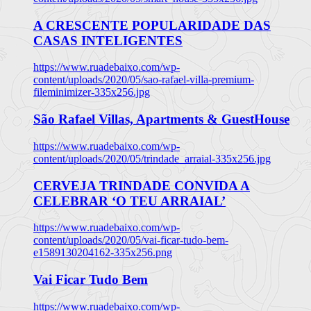
A CRESCENTE POPULARIDADE DAS
CASAS INTELIGENTES
https://www.ruadebaixo.com/wp-
content/uploads/2020/05/sao-rafael-villa-premium-
fileminimizer-335x256.jpg
São Rafael Villas, Apartments & GuestHouse
https://www.ruadebaixo.com/wp-
content/uploads/2020/05/trindade_arraial-335x256.jpg
CERVEJA TRINDADE CONVIDA A
CELEBRAR ‘O TEU ARRAIAL’
https://www.ruadebaixo.com/wp-
content/uploads/2020/05/vai-ficar-tudo-bem-
e1589130204162-335x256.png
Vai Ficar Tudo Bem
https://www.ruadebaixo.com/wp-