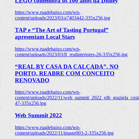
LEGO comemora os 100 anos da Disney
https://www.ruadebaixo.com/wp-
content/uploads/2023/03/a7403442-335x256.jpg
TAP e “The Art of Tasting Portugal”
apresentam Local Stars
https://www.ruadebaixo.com/wp-
content/uploads/2023/03/lf_realinteriores-26-335x256.jpg
“REAL BY CASA DA CALÇADA”, NO
PORTO, REABRE COM CONCEITO
RENOVADO
https://www.ruadebaixo.com/wp-
content/uploads/2022/11/web_summit_2022_rdb_graziela_cost
47-335x256.jpg
Web Summit 2022
https://www.ruadebaixo.com/wp-
content/uploads/2022/11/image003-2-335x256.jpg