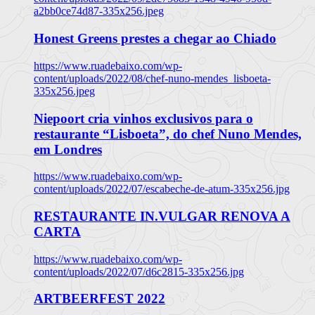
a2bb0ce74d87-335x256.jpeg
Honest Greens prestes a chegar ao Chiado
https://www.ruadebaixo.com/wp-
content/uploads/2022/08/chef-nuno-mendes_lisboeta-
335x256.jpeg
Niepoort cria vinhos exclusivos para o
restaurante “Lisboeta”, do chef Nuno Mendes,
em Londres
https://www.ruadebaixo.com/wp-
content/uploads/2022/07/escabeche-de-atum-335x256.jpg
RESTAURANTE IN.VULGAR RENOVA A
CARTA
https://www.ruadebaixo.com/wp-
content/uploads/2022/07/d6c2815-335x256.jpg
ARTBEERFEST 2022