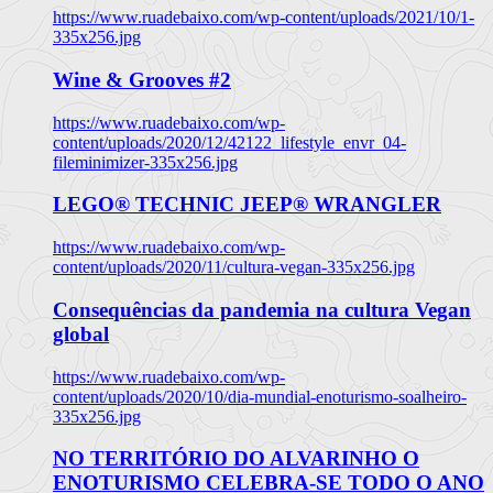
https://www.ruadebaixo.com/wp-content/uploads/2021/10/1-
335x256.jpg
Wine & Grooves #2
https://www.ruadebaixo.com/wp-
content/uploads/2020/12/42122_lifestyle_envr_04-
fileminimizer-335x256.jpg
LEGO® TECHNIC JEEP® WRANGLER
https://www.ruadebaixo.com/wp-
content/uploads/2020/11/cultura-vegan-335x256.jpg
Consequências da pandemia na cultura Vegan
global
https://www.ruadebaixo.com/wp-
content/uploads/2020/10/dia-mundial-enoturismo-soalheiro-
335x256.jpg
NO TERRITÓRIO DO ALVARINHO O
ENOTURISMO CELEBRA-SE TODO O ANO