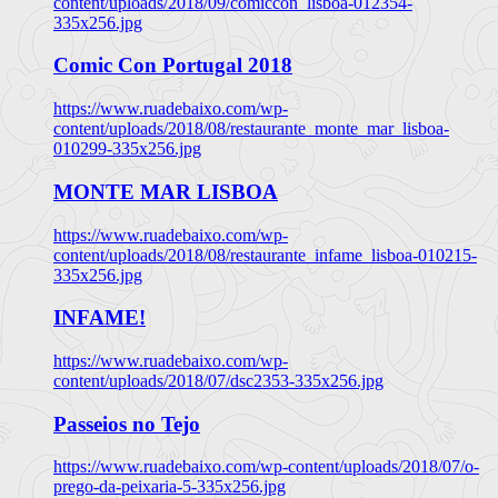
content/uploads/2018/09/comiccon_lisboa-012354-
335x256.jpg
Comic Con Portugal 2018
https://www.ruadebaixo.com/wp-
content/uploads/2018/08/restaurante_monte_mar_lisboa-
010299-335x256.jpg
MONTE MAR LISBOA
https://www.ruadebaixo.com/wp-
content/uploads/2018/08/restaurante_infame_lisboa-010215-
335x256.jpg
INFAME!
https://www.ruadebaixo.com/wp-
content/uploads/2018/07/dsc2353-335x256.jpg
Passeios no Tejo
https://www.ruadebaixo.com/wp-content/uploads/2018/07/o-
prego-da-peixaria-5-335x256.jpg