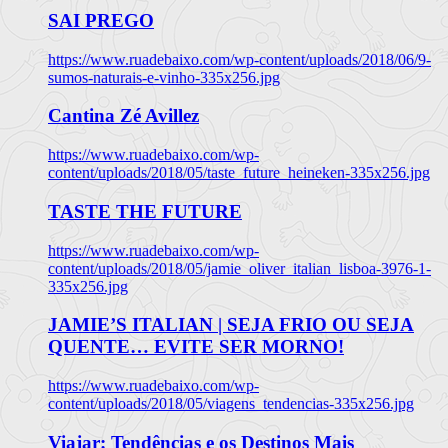
SAI PREGO
https://www.ruadebaixo.com/wp-content/uploads/2018/06/9-
sumos-naturais-e-vinho-335x256.jpg
Cantina Zé Avillez
https://www.ruadebaixo.com/wp-
content/uploads/2018/05/taste_future_heineken-335x256.jpg
TASTE THE FUTURE
https://www.ruadebaixo.com/wp-
content/uploads/2018/05/jamie_oliver_italian_lisboa-3976-1-
335x256.jpg
JAMIE’S ITALIAN | SEJA FRIO OU SEJA
QUENTE… EVITE SER MORNO!
https://www.ruadebaixo.com/wp-
content/uploads/2018/05/viagens_tendencias-335x256.jpg
Viajar: Tendências e os Destinos Mais