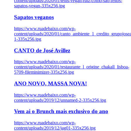
content/uploads/2020/01/tenis-vegan-rutz-como-sao-feitos-
sapatos-vegan-335x256.jpg
Sapatos veganos
https://www.ruadebaixo.com/wp-
content/uploads/2020/01/canto_ambiente_1_credito_grupojosea
1-335x256.jpg
CANTO de José Avillez
https://www.ruadebaixo.com/wp-
content/uploads/2020/01/restaurante_l_origine_chakall_lisboa-
5709-fileminimizer-335x256.jpg
ANO NOVO, MASSA NOVA!
https://www.ruadebaixo.com/wp-
content/uploads/2019/12/unnamed-2-335x256.jpg
Vem ai o Brunch mais exclusivo do ano
https://www.ruadebaixo.com/wp-
content/uploads/2019/12/jag01-335x256.jpg