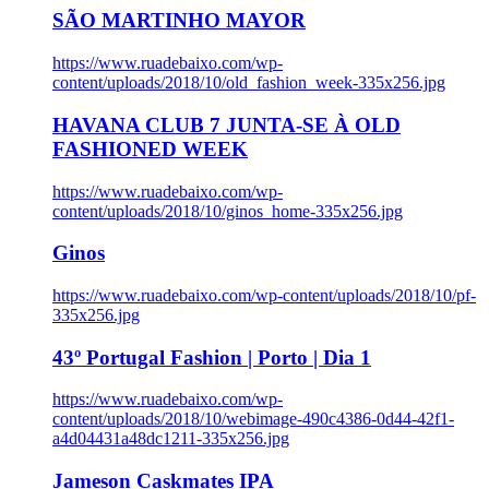
SÃO MARTINHO MAYOR
https://www.ruadebaixo.com/wp-
content/uploads/2018/10/old_fashion_week-335x256.jpg
HAVANA CLUB 7 JUNTA-SE À OLD
FASHIONED WEEK
https://www.ruadebaixo.com/wp-
content/uploads/2018/10/ginos_home-335x256.jpg
Ginos
https://www.ruadebaixo.com/wp-content/uploads/2018/10/pf-
335x256.jpg
43º Portugal Fashion | Porto | Dia 1
https://www.ruadebaixo.com/wp-
content/uploads/2018/10/webimage-490c4386-0d44-42f1-
a4d04431a48dc1211-335x256.jpg
Jameson Caskmates IPA