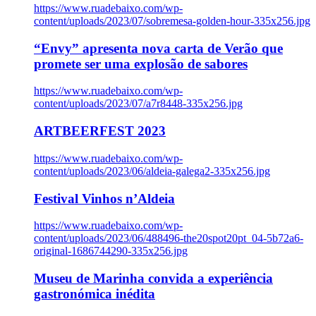
https://www.ruadebaixo.com/wp-
content/uploads/2023/07/sobremesa-golden-hour-335x256.jpg
“Envy” apresenta nova carta de Verão que
promete ser uma explosão de sabores
https://www.ruadebaixo.com/wp-
content/uploads/2023/07/a7r8448-335x256.jpg
ARTBEERFEST 2023
https://www.ruadebaixo.com/wp-
content/uploads/2023/06/aldeia-galega2-335x256.jpg
Festival Vinhos n’Aldeia
https://www.ruadebaixo.com/wp-
content/uploads/2023/06/488496-the20spot20pt_04-5b72a6-
original-1686744290-335x256.jpg
Museu de Marinha convida a experiência
gastronómica inédita