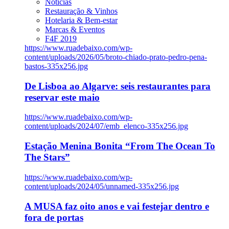
Notícias
Restauração & Vinhos
Hotelaria & Bem-estar
Marcas & Eventos
F4F 2019
https://www.ruadebaixo.com/wp-
content/uploads/2026/05/broto-chiado-prato-pedro-pena-
bastos-335x256.jpg
De Lisboa ao Algarve: seis restaurantes para
reservar este maio
https://www.ruadebaixo.com/wp-
content/uploads/2024/07/emb_elenco-335x256.jpg
Estação Menina Bonita “From The Ocean To
The Stars”
https://www.ruadebaixo.com/wp-
content/uploads/2024/05/unnamed-335x256.jpg
A MUSA faz oito anos e vai festejar dentro e
fora de portas