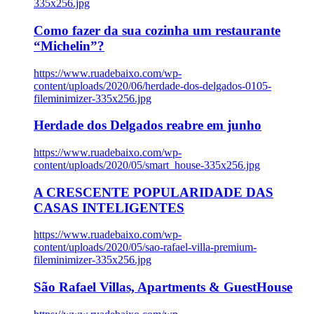
335x256.jpg
Como fazer da sua cozinha um restaurante
“Michelin”?
https://www.ruadebaixo.com/wp-
content/uploads/2020/06/herdade-dos-delgados-0105-
fileminimizer-335x256.jpg
Herdade dos Delgados reabre em junho
https://www.ruadebaixo.com/wp-
content/uploads/2020/05/smart_house-335x256.jpg
A CRESCENTE POPULARIDADE DAS
CASAS INTELIGENTES
https://www.ruadebaixo.com/wp-
content/uploads/2020/05/sao-rafael-villa-premium-
fileminimizer-335x256.jpg
São Rafael Villas, Apartments & GuestHouse