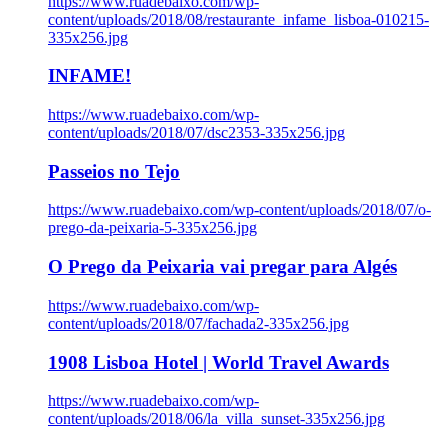
https://www.ruadebaixo.com/wp-
content/uploads/2018/08/restaurante_infame_lisboa-010215-
335x256.jpg
INFAME!
https://www.ruadebaixo.com/wp-
content/uploads/2018/07/dsc2353-335x256.jpg
Passeios no Tejo
https://www.ruadebaixo.com/wp-content/uploads/2018/07/o-
prego-da-peixaria-5-335x256.jpg
O Prego da Peixaria vai pregar para Algés
https://www.ruadebaixo.com/wp-
content/uploads/2018/07/fachada2-335x256.jpg
1908 Lisboa Hotel | World Travel Awards
https://www.ruadebaixo.com/wp-
content/uploads/2018/06/la_villa_sunset-335x256.jpg