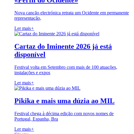
«Perfil do Ocidente»
Nova canção electrónica retrata um Ocidente em permanente
representação,
Ler mais
+
Cartaz do Iminente 2026 já está
disponível
Festival volta em Setembro com mais de 100 atuações,
instalações e expos
Ler mais
+
Pikika e mais uma dúzia ao MIL
Festival chega à décima edição com novos nomes de
Portugal, Espanha, Bra
Ler mais
+