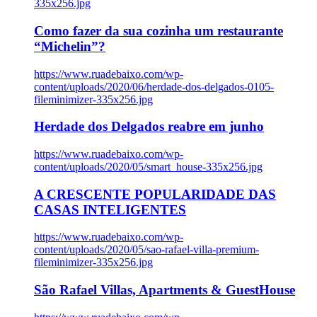
335x256.jpg
Como fazer da sua cozinha um restaurante
“Michelin”?
https://www.ruadebaixo.com/wp-
content/uploads/2020/06/herdade-dos-delgados-0105-
fileminimizer-335x256.jpg
Herdade dos Delgados reabre em junho
https://www.ruadebaixo.com/wp-
content/uploads/2020/05/smart_house-335x256.jpg
A CRESCENTE POPULARIDADE DAS
CASAS INTELIGENTES
https://www.ruadebaixo.com/wp-
content/uploads/2020/05/sao-rafael-villa-premium-
fileminimizer-335x256.jpg
São Rafael Villas, Apartments & GuestHouse