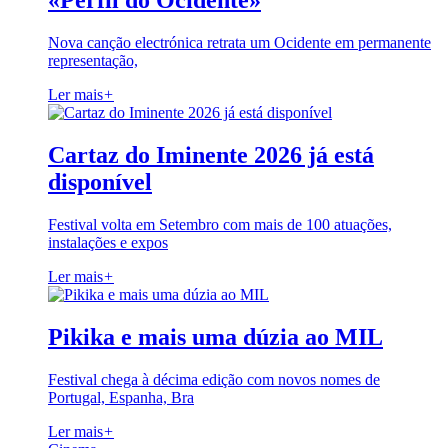
«Perfil do Ocidente»
Nova canção electrónica retrata um Ocidente em permanente
representação,
Ler mais
+
Cartaz do Iminente 2026 já está
disponível
Festival volta em Setembro com mais de 100 atuações,
instalações e expos
Ler mais
+
Pikika e mais uma dúzia ao MIL
Festival chega à décima edição com novos nomes de
Portugal, Espanha, Bra
Ler mais
+