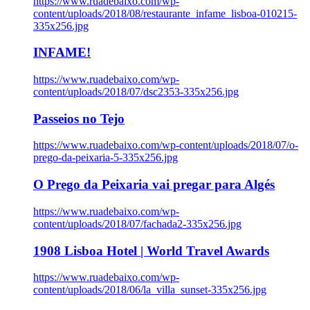
https://www.ruadebaixo.com/wp-
content/uploads/2018/08/restaurante_infame_lisboa-010215-
335x256.jpg
INFAME!
https://www.ruadebaixo.com/wp-
content/uploads/2018/07/dsc2353-335x256.jpg
Passeios no Tejo
https://www.ruadebaixo.com/wp-content/uploads/2018/07/o-
prego-da-peixaria-5-335x256.jpg
O Prego da Peixaria vai pregar para Algés
https://www.ruadebaixo.com/wp-
content/uploads/2018/07/fachada2-335x256.jpg
1908 Lisboa Hotel | World Travel Awards
https://www.ruadebaixo.com/wp-
content/uploads/2018/06/la_villa_sunset-335x256.jpg