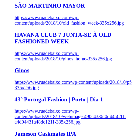
SÃO MARTINHO MAYOR
https://www.ruadebaixo.com/wp-
content/uploads/2018/10/old_fashion_week-335x256.jpg
HAVANA CLUB 7 JUNTA-SE À OLD
FASHIONED WEEK
https://www.ruadebaixo.com/wp-
content/uploads/2018/10/ginos_home-335x256.jpg
Ginos
https://www.ruadebaixo.com/wp-content/uploads/2018/10/pf-
335x256.jpg
43º Portugal Fashion | Porto | Dia 1
https://www.ruadebaixo.com/wp-
content/uploads/2018/10/webimage-490c4386-0d44-42f1-
a4d04431a48dc1211-335x256.jpg
Jameson Caskmates IPA