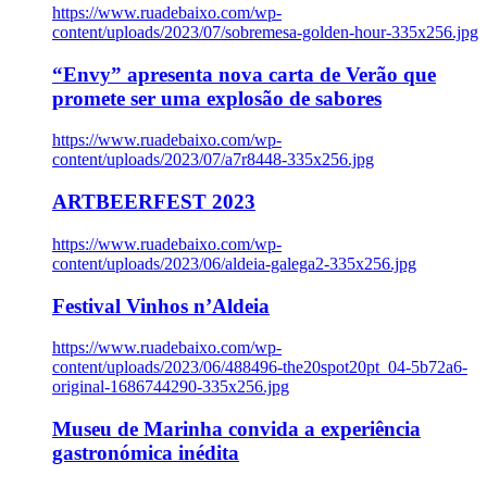
https://www.ruadebaixo.com/wp-
content/uploads/2023/07/sobremesa-golden-hour-335x256.jpg
“Envy” apresenta nova carta de Verão que
promete ser uma explosão de sabores
https://www.ruadebaixo.com/wp-
content/uploads/2023/07/a7r8448-335x256.jpg
ARTBEERFEST 2023
https://www.ruadebaixo.com/wp-
content/uploads/2023/06/aldeia-galega2-335x256.jpg
Festival Vinhos n’Aldeia
https://www.ruadebaixo.com/wp-
content/uploads/2023/06/488496-the20spot20pt_04-5b72a6-
original-1686744290-335x256.jpg
Museu de Marinha convida a experiência
gastronómica inédita