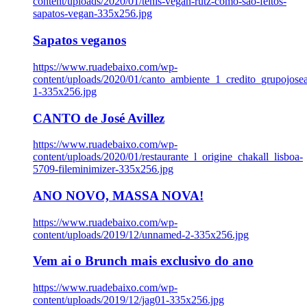
content/uploads/2020/01/tenis-vegan-rutz-como-sao-feitos-
sapatos-vegan-335x256.jpg
Sapatos veganos
https://www.ruadebaixo.com/wp-
content/uploads/2020/01/canto_ambiente_1_credito_grupojosea
1-335x256.jpg
CANTO de José Avillez
https://www.ruadebaixo.com/wp-
content/uploads/2020/01/restaurante_l_origine_chakall_lisboa-
5709-fileminimizer-335x256.jpg
ANO NOVO, MASSA NOVA!
https://www.ruadebaixo.com/wp-
content/uploads/2019/12/unnamed-2-335x256.jpg
Vem ai o Brunch mais exclusivo do ano
https://www.ruadebaixo.com/wp-
content/uploads/2019/12/jag01-335x256.jpg