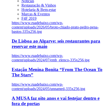
Notícias
Restauração & Vinhos
Hotelaria & Bem-estar
Marcas & Eventos
F4F 2019
https://www.ruadebaixo.com/wp-
content/uploads/2026/05/broto-chiado-prato-pedro-pena-
bastos-335x256.jpg
De Lisboa ao Algarve: seis restaurantes para
reservar este maio
https://www.ruadebaixo.com/wp-
content/uploads/2024/07/emb_elenco-335x256.jpg
Estação Menina Bonita “From The Ocean To
The Stars”
https://www.ruadebaixo.com/wp-
content/uploads/2024/05/unnamed-335x256.jpg
A MUSA faz oito anos e vai festejar dentro e
fora de portas