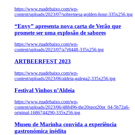
https://www.ruadebaixo.com/wp-
content/uploads/2023/07/sobremesa-golden-hour-335x256.jpg
“Envy” apresenta nova carta de Verão que
promete ser uma explosão de sabores
https://www.ruadebaixo.com/wp-
content/uploads/2023/07/a7r8448-335x256.jpg
ARTBEERFEST 2023
https://www.ruadebaixo.com/wp-
content/uploads/2023/06/aldeia-galega2-335x256.jpg
Festival Vinhos n’Aldeia
https://www.ruadebaixo.com/wp-
content/uploads/2023/06/488496-the20spot20pt_04-5b72a6-
original-1686744290-335x256.jpg
Museu de Marinha convida a experiência
gastronómica inédita