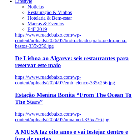
Lifestyle
Notícias
Restauração & Vinhos
Hotelaria & Bem-estar
Marcas & Eventos
F4F 2019
https://www.ruadebaixo.com/wp-
content/uploads/2026/05/broto-chiado-prato-pedro-pena-
bastos-335x256.jpg
De Lisboa ao Algarve: seis restaurantes para
reservar este maio
https://www.ruadebaixo.com/wp-
content/uploads/2024/07/emb_elenco-335x256.jpg
Estação Menina Bonita “From The Ocean To
The Stars”
https://www.ruadebaixo.com/wp-
content/uploads/2024/05/unnamed-335x256.jpg
A MUSA faz oito anos e vai festejar dentro e
fora de portas