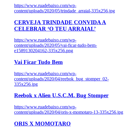
https://www.ruadebaixo.com/wp-
content/uploads/2020/05/trindade_arraial-335x256.jpg
CERVEJA TRINDADE CONVIDA A
CELEBRAR ‘O TEU ARRAIAL’
https://www.ruadebaixo.com/wp-
content/uploads/2020/05/vai-ficar-tudo-bem-
e1589130204162-335x256.png
Vai Ficar Tudo Bem
https://www.ruadebaixo.com/wp-
content/uploads/2020/04/reebok_bug_stomper_02-
335x256.jpg
Reebok x Alien U.S.C.M. Bug Stomper
https://www.ruadebaixo.com/wp-
content/uploads/2020/04/oris-x-momotaro-13-335x256.jpg
ORIS X MOMOTARO