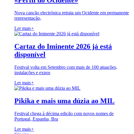
«Perfil do Ocidente»
Nova canção electrónica retrata um Ocidente em permanente
representação,
Ler mais
+
Cartaz do Iminente 2026 já está
disponível
Festival volta em Setembro com mais de 100 atuações,
instalações e expos
Ler mais
+
Pikika e mais uma dúzia ao MIL
Festival chega à décima edição com novos nomes de
Portugal, Espanha, Bra
Ler mais
+