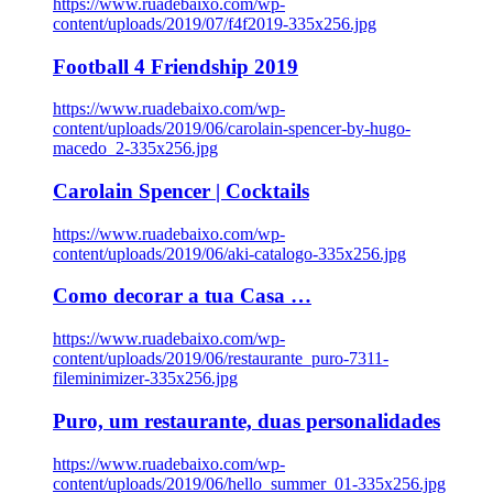
https://www.ruadebaixo.com/wp-
content/uploads/2019/07/f4f2019-335x256.jpg
Football 4 Friendship 2019
https://www.ruadebaixo.com/wp-
content/uploads/2019/06/carolain-spencer-by-hugo-
macedo_2-335x256.jpg
Carolain Spencer | Cocktails
https://www.ruadebaixo.com/wp-
content/uploads/2019/06/aki-catalogo-335x256.jpg
Como decorar a tua Casa …
https://www.ruadebaixo.com/wp-
content/uploads/2019/06/restaurante_puro-7311-
fileminimizer-335x256.jpg
Puro, um restaurante, duas personalidades
https://www.ruadebaixo.com/wp-
content/uploads/2019/06/hello_summer_01-335x256.jpg