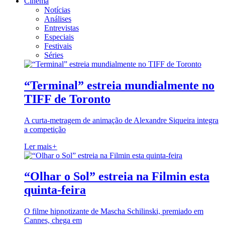
Cinema
Notícias
Análises
Entrevistas
Especiais
Festivais
Séries
“Terminal” estreia mundialmente no
TIFF de Toronto
A curta-metragem de animação de Alexandre Siqueira integra
a competição
Ler mais
+
“Olhar o Sol” estreia na Filmin esta
quinta-feira
O filme hipnotizante de Mascha Schilinski, premiado em
Cannes, chega em