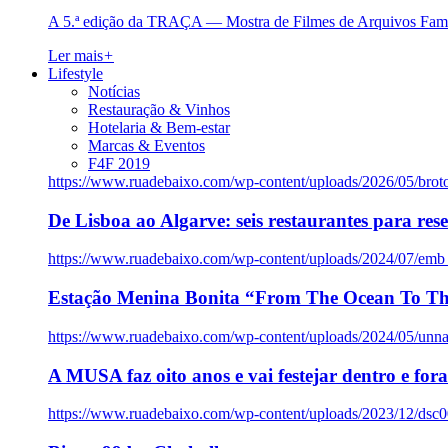
A 5.ª edição da TRAÇA — Mostra de Filmes de Arquivos Famil
Ler mais
+
Lifestyle
Notícias
Restauração & Vinhos
Hotelaria & Bem-estar
Marcas & Eventos
F4F 2019
https://www.ruadebaixo.com/wp-content/uploads/2026/05/brot
De Lisboa ao Algarve: seis restaurantes para res
https://www.ruadebaixo.com/wp-content/uploads/2024/07/emb
Estação Menina Bonita “From The Ocean To Th
https://www.ruadebaixo.com/wp-content/uploads/2024/05/un
A MUSA faz oito anos e vai festejar dentro e fora
https://www.ruadebaixo.com/wp-content/uploads/2023/12/dsc