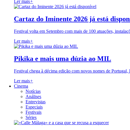
Ler mais
+
Cartaz do Iminente 2026 já está dispon
Festival volta em Setembro com mais de 100 atuações, instalaç
Ler mais
+
Pikika e mais uma dúzia ao MIL
Festival chega à décima edição com novos nomes de Portugal,
Ler mais
+
Cinema
Notícias
Análises
Entrevistas
Especiais
Festivais
Séries