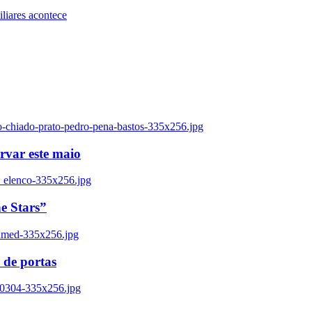
iares acontece
o-chiado-prato-pedro-pena-bastos-335x256.jpg
ervar este maio
_elenco-335x256.jpg
e Stars”
named-335x256.jpg
 de portas
00304-335x256.jpg