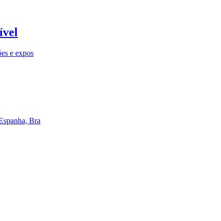
ível
ões e expos
 Espanha, Bra