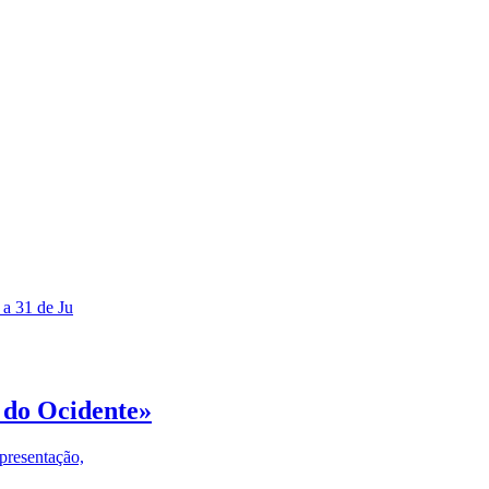
 a 31 de Ju
 do Ocidente»
presentação,