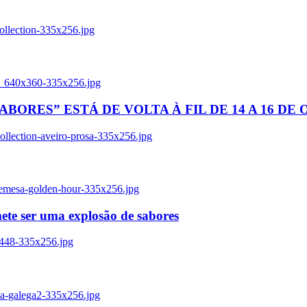
ollection-335x256.jpg
tl_640x360-335x256.jpg
BORES” ESTÁ DE VOLTA À FIL DE 14 A 16 DE
llection-aveiro-prosa-335x256.jpg
remesa-golden-hour-335x256.jpg
ete ser uma explosão de sabores
8448-335x256.jpg
ia-galega2-335x256.jpg