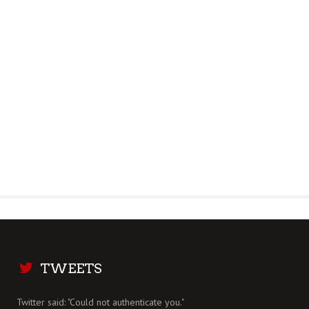
TWEETS
Twitter said: "Could not authenticate you."