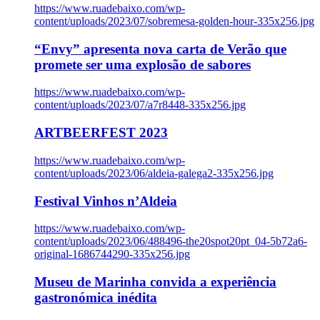
https://www.ruadebaixo.com/wp-
content/uploads/2023/07/sobremesa-golden-hour-335x256.jpg
“Envy” apresenta nova carta de Verão que
promete ser uma explosão de sabores
https://www.ruadebaixo.com/wp-
content/uploads/2023/07/a7r8448-335x256.jpg
ARTBEERFEST 2023
https://www.ruadebaixo.com/wp-
content/uploads/2023/06/aldeia-galega2-335x256.jpg
Festival Vinhos n’Aldeia
https://www.ruadebaixo.com/wp-
content/uploads/2023/06/488496-the20spot20pt_04-5b72a6-
original-1686744290-335x256.jpg
Museu de Marinha convida a experiência
gastronómica inédita