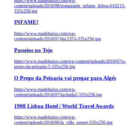
https://www.ruadebaixo.com/wp-
content/uploads/2018/08/restaurante_infame_lisboa-010215-
335x256.jpg
INFAME!
https://www.ruadebaixo.com/wp-
content/uploads/2018/07/dsc2353-335x256.jpg
Passeios no Tejo
https://www.ruadebaixo.com/wp-content/uploads/2018/07/o-
prego-da-peixaria-5-335x256.jpg
O Prego da Peixaria vai pregar para Algés
https://www.ruadebaixo.com/wp-
content/uploads/2018/07/fachada2-335x256.jpg
1908 Lisboa Hotel | World Travel Awards
https://www.ruadebaixo.com/wp-
content/uploads/2018/06/la_villa_sunset-335x256.jpg