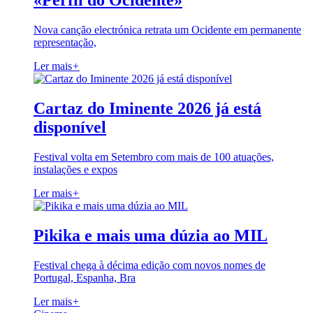
«Perfil do Ocidente»
Nova canção electrónica retrata um Ocidente em permanente
representação,
Ler mais
+
Cartaz do Iminente 2026 já está
disponível
Festival volta em Setembro com mais de 100 atuações,
instalações e expos
Ler mais
+
Pikika e mais uma dúzia ao MIL
Festival chega à décima edição com novos nomes de
Portugal, Espanha, Bra
Ler mais
+