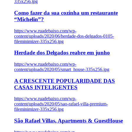
335x256.jpg
Como fazer da sua cozinha um restaurante
“Michelin”?
https://www.ruadebaixo.com/wp-
content/uploads/2020/06/herdade-dos-delgados-0105-
fileminimizer-335x256.jpg
Herdade dos Delgados reabre em junho
https://www.ruadebaixo.com/wp-
content/uploads/2020/05/smart_house-335x256.jpg
A CRESCENTE POPULARIDADE DAS
CASAS INTELIGENTES
https://www.ruadebaixo.com/wp-
content/uploads/2020/05/sao-rafael-villa-premium-
fileminimizer-335x256.jpg
São Rafael Villas, Apartments & GuestHouse