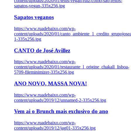
content/uploads/2020/01/tenis-vegan-rutz-como-sao-feitos-
sapatos-vegan-335x256.jpg
Sapatos veganos
https://www.ruadebaixo.com/wp-
content/uploads/2020/01/canto_ambiente_1_credito_grupojosea
1-335x256.jpg
CANTO de José Avillez
https://www.ruadebaixo.com/wp-
content/uploads/2020/01/restaurante_l_origine_chakall_lisboa-
5709-fileminimizer-335x256.jpg
ANO NOVO, MASSA NOVA!
https://www.ruadebaixo.com/wp-
content/uploads/2019/12/unnamed-2-335x256.jpg
Vem ai o Brunch mais exclusivo do ano
https://www.ruadebaixo.com/wp-
content/uploads/2019/12/jag01-335x256.jpg