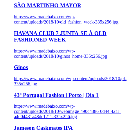
SÃO MARTINHO MAYOR
https://www.ruadebaixo.com/wp-
content/uploads/2018/10/old_fashion_week-335x256.jpg
HAVANA CLUB 7 JUNTA-SE À OLD
FASHIONED WEEK
https://www.ruadebaixo.com/wp-
content/uploads/2018/10/ginos_home-335x256.jpg
Ginos
https://www.ruadebaixo.com/wp-content/uploads/2018/10/pf-
335x256.jpg
43º Portugal Fashion | Porto | Dia 1
https://www.ruadebaixo.com/wp-
content/uploads/2018/10/webimage-490c4386-0d44-42f1-
a4d04431a48dc1211-335x256.jpg
Jameson Caskmates IPA