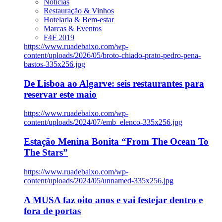
Notícias
Restauração & Vinhos
Hotelaria & Bem-estar
Marcas & Eventos
F4F 2019
https://www.ruadebaixo.com/wp-
content/uploads/2026/05/broto-chiado-prato-pedro-pena-
bastos-335x256.jpg
De Lisboa ao Algarve: seis restaurantes para
reservar este maio
https://www.ruadebaixo.com/wp-
content/uploads/2024/07/emb_elenco-335x256.jpg
Estação Menina Bonita “From The Ocean To
The Stars”
https://www.ruadebaixo.com/wp-
content/uploads/2024/05/unnamed-335x256.jpg
A MUSA faz oito anos e vai festejar dentro e
fora de portas