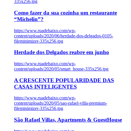
335x256.jpg
Como fazer da sua cozinha um restaurante
“Michelin”?
https://www.ruadebaixo.com/wp-
content/uploads/2020/06/herdade-dos-delgados-0105-
fileminimizer-335x256.jpg
Herdade dos Delgados reabre em junho
https://www.ruadebaixo.com/wp-
content/uploads/2020/05/smart_house-335x256.jpg
A CRESCENTE POPULARIDADE DAS
CASAS INTELIGENTES
https://www.ruadebaixo.com/wp-
content/uploads/2020/05/sao-rafael-villa-premium-
fileminimizer-335x256.jpg
São Rafael Villas, Apartments & GuestHouse