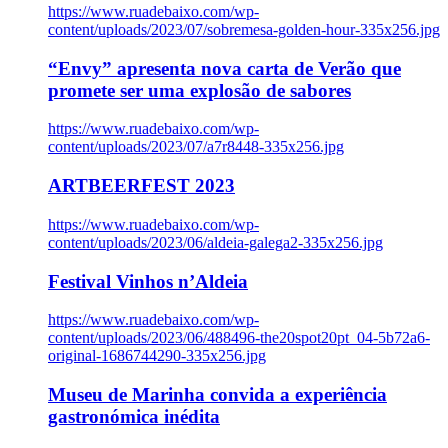
https://www.ruadebaixo.com/wp-
content/uploads/2023/07/sobremesa-golden-hour-335x256.jpg
“Envy” apresenta nova carta de Verão que
promete ser uma explosão de sabores
https://www.ruadebaixo.com/wp-
content/uploads/2023/07/a7r8448-335x256.jpg
ARTBEERFEST 2023
https://www.ruadebaixo.com/wp-
content/uploads/2023/06/aldeia-galega2-335x256.jpg
Festival Vinhos n’Aldeia
https://www.ruadebaixo.com/wp-
content/uploads/2023/06/488496-the20spot20pt_04-5b72a6-
original-1686744290-335x256.jpg
Museu de Marinha convida a experiência
gastronómica inédita