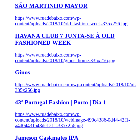
SÃO MARTINHO MAYOR
https://www.ruadebaixo.com/wp-
content/uploads/2018/10/old_fashion_week-335x256.jpg
HAVANA CLUB 7 JUNTA-SE À OLD
FASHIONED WEEK
https://www.ruadebaixo.com/wp-
content/uploads/2018/10/ginos_home-335x256.jpg
Ginos
https://www.ruadebaixo.com/wp-content/uploads/2018/10/pf-
335x256.jpg
43º Portugal Fashion | Porto | Dia 1
https://www.ruadebaixo.com/wp-
content/uploads/2018/10/webimage-490c4386-0d44-42f1-
a4d04431a48dc1211-335x256.jpg
Jameson Caskmates IPA