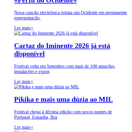
«Perfil do Ocidente»
Nova canção electrónica retrata um Ocidente em permanente
representação,
Ler mais
+
Cartaz do Iminente 2026 já está
disponível
Festival volta em Setembro com mais de 100 atuações,
instalações e expos
Ler mais
+
Pikika e mais uma dúzia ao MIL
Festival chega à décima edição com novos nomes de
Portugal, Espanha, Bra
Ler mais
+