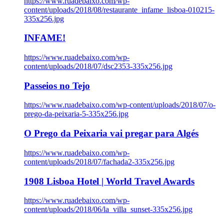
https://www.ruadebaixo.com/wp-
content/uploads/2018/08/restaurante_infame_lisboa-010215-
335x256.jpg
INFAME!
https://www.ruadebaixo.com/wp-
content/uploads/2018/07/dsc2353-335x256.jpg
Passeios no Tejo
https://www.ruadebaixo.com/wp-content/uploads/2018/07/o-
prego-da-peixaria-5-335x256.jpg
O Prego da Peixaria vai pregar para Algés
https://www.ruadebaixo.com/wp-
content/uploads/2018/07/fachada2-335x256.jpg
1908 Lisboa Hotel | World Travel Awards
https://www.ruadebaixo.com/wp-
content/uploads/2018/06/la_villa_sunset-335x256.jpg