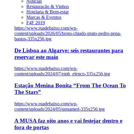
Notícias
Restauração & Vinhos
Hotelaria & Bem-estar
Marcas & Eventos
F4F 2019
https://www.ruadebaixo.com/wp-
content/uploads/2026/05/broto-chiado-prato-pedro-pena-
bastos-335x256.jpg
De Lisboa ao Algarve: seis restaurantes para
reservar este maio
https://www.ruadebaixo.com/wp-
content/uploads/2024/07/emb_elenco-335x256.jpg
Estação Menina Bonita “From The Ocean To
The Stars”
https://www.ruadebaixo.com/wp-
content/uploads/2024/05/unnamed-335x256.jpg
A MUSA faz oito anos e vai festejar dentro e
fora de portas