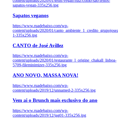
content/uploads/2020/01/tenis-vegan-rutz-como-sao-feitos-
sapatos-vegan-335x256.jpg
Sapatos veganos
https://www.ruadebaixo.com/wp-
content/uploads/2020/01/canto_ambiente_1_credito_grupojosea
1-335x256.jpg
CANTO de José Avillez
https://www.ruadebaixo.com/wp-
content/uploads/2020/01/restaurante_l_origine_chakall_lisboa-
5709-fileminimizer-335x256.jpg
ANO NOVO, MASSA NOVA!
https://www.ruadebaixo.com/wp-
content/uploads/2019/12/unnamed-2-335x256.jpg
Vem ai o Brunch mais exclusivo do ano
https://www.ruadebaixo.com/wp-
content/uploads/2019/12/jag01-335x256.jpg