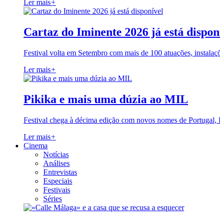
Ler mais
+
Cartaz do Iminente 2026 já está dispon
Festival volta em Setembro com mais de 100 atuações, instalaç
Ler mais
+
Pikika e mais uma dúzia ao MIL
Festival chega à décima edição com novos nomes de Portugal,
Ler mais
+
Cinema
Notícias
Análises
Entrevistas
Especiais
Festivais
Séries