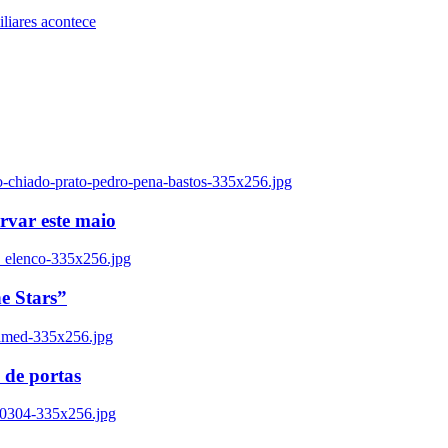
iares acontece
o-chiado-prato-pedro-pena-bastos-335x256.jpg
ervar este maio
_elenco-335x256.jpg
e Stars”
named-335x256.jpg
 de portas
00304-335x256.jpg