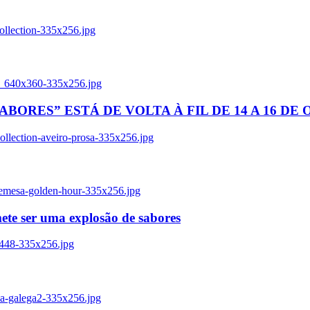
ollection-335x256.jpg
tl_640x360-335x256.jpg
BORES” ESTÁ DE VOLTA À FIL DE 14 A 16 DE
llection-aveiro-prosa-335x256.jpg
remesa-golden-hour-335x256.jpg
ete ser uma explosão de sabores
8448-335x256.jpg
ia-galega2-335x256.jpg