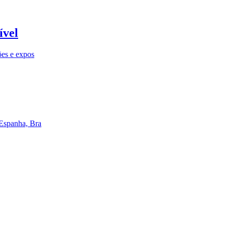
ível
ões e expos
 Espanha, Bra