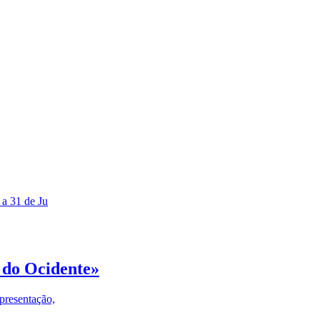
 a 31 de Ju
 do Ocidente»
presentação,