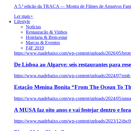
A 5.ª edição da TRAÇA — Mostra de Filmes de Arquivos Famil
Ler mais
+
Lifestyle
Notícias
Restauração & Vinhos
Hotelaria & Bem-estar
Marcas & Eventos
F4F 2019
https://www.ruadebaixo.com/wp-content/uploads/2026/05/brot
De Lisboa ao Algarve: seis restaurantes para res
https://www.ruadebaixo.com/wp-content/uploads/2024/07/emb
Estação Menina Bonita “From The Ocean To Th
https://www.ruadebaixo.com/wp-content/uploads/2024/05/un
A MUSA faz oito anos e vai festejar dentro e fora
https://www.ruadebaixo.com/wp-content/uploads/2023/12/dsc