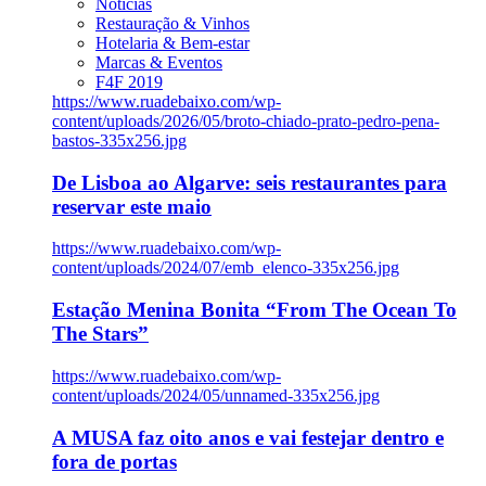
Notícias
Restauração & Vinhos
Hotelaria & Bem-estar
Marcas & Eventos
F4F 2019
https://www.ruadebaixo.com/wp-
content/uploads/2026/05/broto-chiado-prato-pedro-pena-
bastos-335x256.jpg
De Lisboa ao Algarve: seis restaurantes para
reservar este maio
https://www.ruadebaixo.com/wp-
content/uploads/2024/07/emb_elenco-335x256.jpg
Estação Menina Bonita “From The Ocean To
The Stars”
https://www.ruadebaixo.com/wp-
content/uploads/2024/05/unnamed-335x256.jpg
A MUSA faz oito anos e vai festejar dentro e
fora de portas