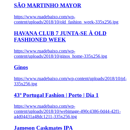
SÃO MARTINHO MAYOR
https://www.ruadebaixo.com/wp-
content/uploads/2018/10/old_fashion_week-335x256.jpg
HAVANA CLUB 7 JUNTA-SE À OLD
FASHIONED WEEK
https://www.ruadebaixo.com/wp-
content/uploads/2018/10/ginos_home-335x256.jpg
Ginos
https://www.ruadebaixo.com/wp-content/uploads/2018/10/pf-
335x256.jpg
43º Portugal Fashion | Porto | Dia 1
https://www.ruadebaixo.com/wp-
content/uploads/2018/10/webimage-490c4386-0d44-42f1-
a4d04431a48dc1211-335x256.jpg
Jameson Caskmates IPA