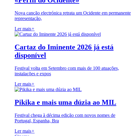
«Perfil do Ocidente»
Nova canção electrónica retrata um Ocidente em permanente
representação,
Ler mais
+
Cartaz do Iminente 2026 já está
disponível
Festival volta em Setembro com mais de 100 atuações,
instalações e expos
Ler mais
+
Pikika e mais uma dúzia ao MIL
Festival chega à décima edição com novos nomes de
Portugal, Espanha, Bra
Ler mais
+