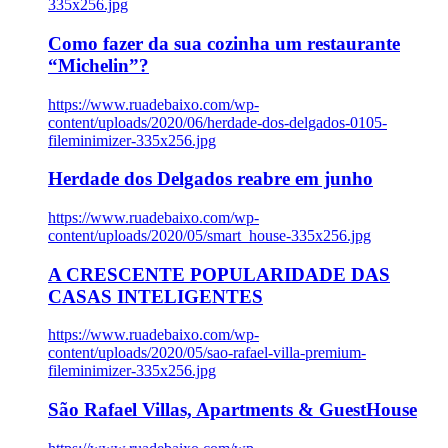
335x256.jpg
Como fazer da sua cozinha um restaurante
“Michelin”?
https://www.ruadebaixo.com/wp-
content/uploads/2020/06/herdade-dos-delgados-0105-
fileminimizer-335x256.jpg
Herdade dos Delgados reabre em junho
https://www.ruadebaixo.com/wp-
content/uploads/2020/05/smart_house-335x256.jpg
A CRESCENTE POPULARIDADE DAS
CASAS INTELIGENTES
https://www.ruadebaixo.com/wp-
content/uploads/2020/05/sao-rafael-villa-premium-
fileminimizer-335x256.jpg
São Rafael Villas, Apartments & GuestHouse