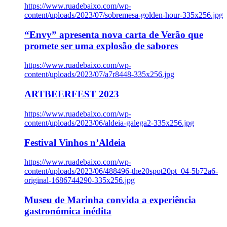
https://www.ruadebaixo.com/wp-
content/uploads/2023/07/sobremesa-golden-hour-335x256.jpg
“Envy” apresenta nova carta de Verão que
promete ser uma explosão de sabores
https://www.ruadebaixo.com/wp-
content/uploads/2023/07/a7r8448-335x256.jpg
ARTBEERFEST 2023
https://www.ruadebaixo.com/wp-
content/uploads/2023/06/aldeia-galega2-335x256.jpg
Festival Vinhos n’Aldeia
https://www.ruadebaixo.com/wp-
content/uploads/2023/06/488496-the20spot20pt_04-5b72a6-
original-1686744290-335x256.jpg
Museu de Marinha convida a experiência
gastronómica inédita