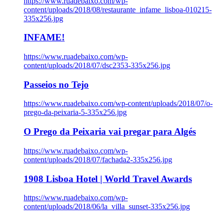
https://www.ruadebaixo.com/wp-
content/uploads/2018/08/restaurante_infame_lisboa-010215-
335x256.jpg
INFAME!
https://www.ruadebaixo.com/wp-
content/uploads/2018/07/dsc2353-335x256.jpg
Passeios no Tejo
https://www.ruadebaixo.com/wp-content/uploads/2018/07/o-
prego-da-peixaria-5-335x256.jpg
O Prego da Peixaria vai pregar para Algés
https://www.ruadebaixo.com/wp-
content/uploads/2018/07/fachada2-335x256.jpg
1908 Lisboa Hotel | World Travel Awards
https://www.ruadebaixo.com/wp-
content/uploads/2018/06/la_villa_sunset-335x256.jpg