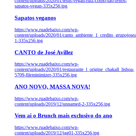
content/uploads/2020/01/tenis-vegan-rutz-como-sao-feitos-
sapatos-vegan-335x256.jpg
Sapatos veganos
https://www.ruadebaixo.com/wp-
content/uploads/2020/01/canto_ambiente_1_credito_grupojosea
1-335x256.jpg
CANTO de José Avillez
https://www.ruadebaixo.com/wp-
content/uploads/2020/01/restaurante_l_origine_chakall_lisboa-
5709-fileminimizer-335x256.jpg
ANO NOVO, MASSA NOVA!
https://www.ruadebaixo.com/wp-
content/uploads/2019/12/unnamed-2-335x256.jpg
Vem ai o Brunch mais exclusivo do ano
https://www.ruadebaixo.com/wp-
content/uploads/2019/12/jag01-335x256.jpg