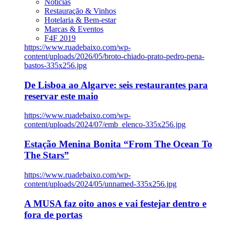
Notícias
Restauração & Vinhos
Hotelaria & Bem-estar
Marcas & Eventos
F4F 2019
https://www.ruadebaixo.com/wp-
content/uploads/2026/05/broto-chiado-prato-pedro-pena-
bastos-335x256.jpg
De Lisboa ao Algarve: seis restaurantes para
reservar este maio
https://www.ruadebaixo.com/wp-
content/uploads/2024/07/emb_elenco-335x256.jpg
Estação Menina Bonita “From The Ocean To
The Stars”
https://www.ruadebaixo.com/wp-
content/uploads/2024/05/unnamed-335x256.jpg
A MUSA faz oito anos e vai festejar dentro e
fora de portas