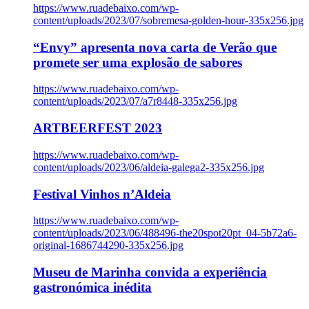
https://www.ruadebaixo.com/wp-
content/uploads/2023/07/sobremesa-golden-hour-335x256.jpg
“Envy” apresenta nova carta de Verão que
promete ser uma explosão de sabores
https://www.ruadebaixo.com/wp-
content/uploads/2023/07/a7r8448-335x256.jpg
ARTBEERFEST 2023
https://www.ruadebaixo.com/wp-
content/uploads/2023/06/aldeia-galega2-335x256.jpg
Festival Vinhos n’Aldeia
https://www.ruadebaixo.com/wp-
content/uploads/2023/06/488496-the20spot20pt_04-5b72a6-
original-1686744290-335x256.jpg
Museu de Marinha convida a experiência
gastronómica inédita