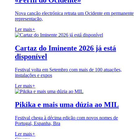
«Perfil do Ocidente»
Nova canção electrónica retrata um Ocidente em permanente
representação,
Ler mais
+
Cartaz do Iminente 2026 já está
disponível
Festival volta em Setembro com mais de 100 atuações,
instalações e expos
Ler mais
+
Pikika e mais uma dúzia ao MIL
Festival chega à décima edição com novos nomes de
Portugal, Espanha, Bra
Ler mais
+