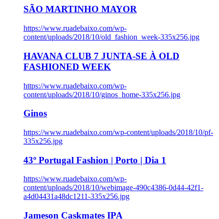
SÃO MARTINHO MAYOR
https://www.ruadebaixo.com/wp-
content/uploads/2018/10/old_fashion_week-335x256.jpg
HAVANA CLUB 7 JUNTA-SE À OLD
FASHIONED WEEK
https://www.ruadebaixo.com/wp-
content/uploads/2018/10/ginos_home-335x256.jpg
Ginos
https://www.ruadebaixo.com/wp-content/uploads/2018/10/pf-
335x256.jpg
43º Portugal Fashion | Porto | Dia 1
https://www.ruadebaixo.com/wp-
content/uploads/2018/10/webimage-490c4386-0d44-42f1-
a4d04431a48dc1211-335x256.jpg
Jameson Caskmates IPA