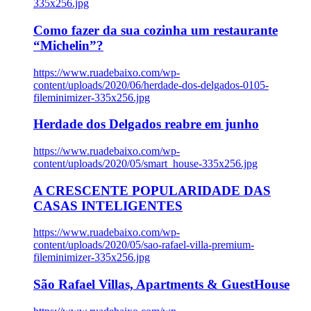
335x256.jpg
Como fazer da sua cozinha um restaurante
“Michelin”?
https://www.ruadebaixo.com/wp-
content/uploads/2020/06/herdade-dos-delgados-0105-
fileminimizer-335x256.jpg
Herdade dos Delgados reabre em junho
https://www.ruadebaixo.com/wp-
content/uploads/2020/05/smart_house-335x256.jpg
A CRESCENTE POPULARIDADE DAS
CASAS INTELIGENTES
https://www.ruadebaixo.com/wp-
content/uploads/2020/05/sao-rafael-villa-premium-
fileminimizer-335x256.jpg
São Rafael Villas, Apartments & GuestHouse