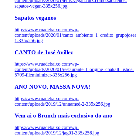
content/uploads/2020/01/tenis-vegan-rutz-como-sao-feitos-
sapatos-vegan-335x256.jpg
Sapatos veganos
https://www.ruadebaixo.com/wp-
content/uploads/2020/01/canto_ambiente_1_credito_grupojosea
1-335x256.jpg
CANTO de José Avillez
https://www.ruadebaixo.com/wp-
content/uploads/2020/01/restaurante_l_origine_chakall_lisboa-
5709-fileminimizer-335x256.jpg
ANO NOVO, MASSA NOVA!
https://www.ruadebaixo.com/wp-
content/uploads/2019/12/unnamed-2-335x256.jpg
Vem ai o Brunch mais exclusivo do ano
https://www.ruadebaixo.com/wp-
content/uploads/2019/12/jag01-335x256.jpg