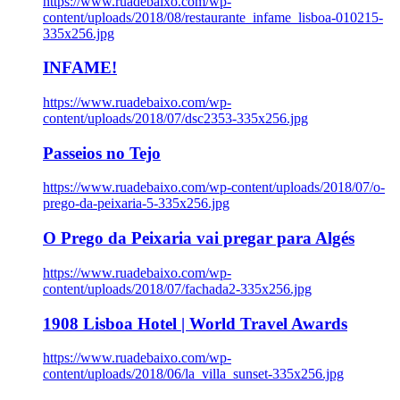
https://www.ruadebaixo.com/wp-
content/uploads/2018/08/restaurante_infame_lisboa-010215-
335x256.jpg
INFAME!
https://www.ruadebaixo.com/wp-
content/uploads/2018/07/dsc2353-335x256.jpg
Passeios no Tejo
https://www.ruadebaixo.com/wp-content/uploads/2018/07/o-
prego-da-peixaria-5-335x256.jpg
O Prego da Peixaria vai pregar para Algés
https://www.ruadebaixo.com/wp-
content/uploads/2018/07/fachada2-335x256.jpg
1908 Lisboa Hotel | World Travel Awards
https://www.ruadebaixo.com/wp-
content/uploads/2018/06/la_villa_sunset-335x256.jpg