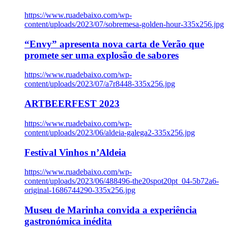
https://www.ruadebaixo.com/wp-
content/uploads/2023/07/sobremesa-golden-hour-335x256.jpg
“Envy” apresenta nova carta de Verão que
promete ser uma explosão de sabores
https://www.ruadebaixo.com/wp-
content/uploads/2023/07/a7r8448-335x256.jpg
ARTBEERFEST 2023
https://www.ruadebaixo.com/wp-
content/uploads/2023/06/aldeia-galega2-335x256.jpg
Festival Vinhos n’Aldeia
https://www.ruadebaixo.com/wp-
content/uploads/2023/06/488496-the20spot20pt_04-5b72a6-
original-1686744290-335x256.jpg
Museu de Marinha convida a experiência
gastronómica inédita