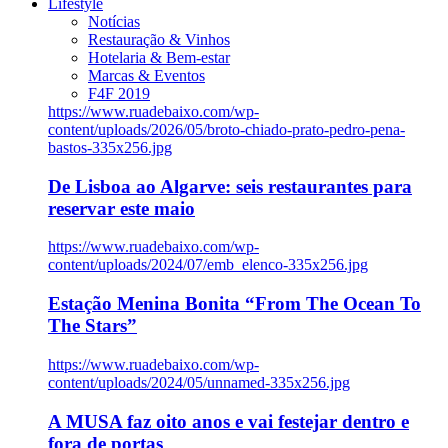
Lifestyle
Notícias
Restauração & Vinhos
Hotelaria & Bem-estar
Marcas & Eventos
F4F 2019
https://www.ruadebaixo.com/wp-
content/uploads/2026/05/broto-chiado-prato-pedro-pena-
bastos-335x256.jpg
De Lisboa ao Algarve: seis restaurantes para
reservar este maio
https://www.ruadebaixo.com/wp-
content/uploads/2024/07/emb_elenco-335x256.jpg
Estação Menina Bonita “From The Ocean To
The Stars”
https://www.ruadebaixo.com/wp-
content/uploads/2024/05/unnamed-335x256.jpg
A MUSA faz oito anos e vai festejar dentro e
fora de portas