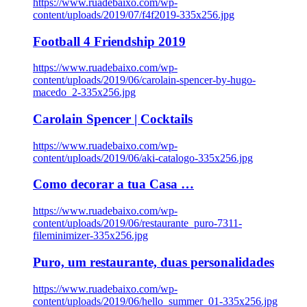
https://www.ruadebaixo.com/wp-
content/uploads/2019/07/f4f2019-335x256.jpg
Football 4 Friendship 2019
https://www.ruadebaixo.com/wp-
content/uploads/2019/06/carolain-spencer-by-hugo-
macedo_2-335x256.jpg
Carolain Spencer | Cocktails
https://www.ruadebaixo.com/wp-
content/uploads/2019/06/aki-catalogo-335x256.jpg
Como decorar a tua Casa …
https://www.ruadebaixo.com/wp-
content/uploads/2019/06/restaurante_puro-7311-
fileminimizer-335x256.jpg
Puro, um restaurante, duas personalidades
https://www.ruadebaixo.com/wp-
content/uploads/2019/06/hello_summer_01-335x256.jpg