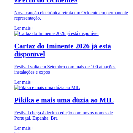
«Perfil do Ocidente»
Nova canção electrónica retrata um Ocidente em permanente
representação,
Ler mais
+
Cartaz do Iminente 2026 já está
disponível
Festival volta em Setembro com mais de 100 atuações,
instalações e expos
Ler mais
+
Pikika e mais uma dúzia ao MIL
Festival chega à décima edição com novos nomes de
Portugal, Espanha, Bra
Ler mais
+