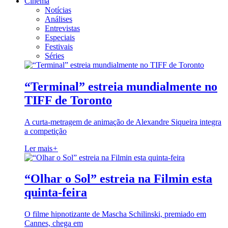
Cinema
Notícias
Análises
Entrevistas
Especiais
Festivais
Séries
“Terminal” estreia mundialmente no
TIFF de Toronto
A curta-metragem de animação de Alexandre Siqueira integra
a competição
Ler mais
+
“Olhar o Sol” estreia na Filmin esta
quinta-feira
O filme hipnotizante de Mascha Schilinski, premiado em
Cannes, chega em