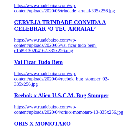
https://www.ruadebaixo.com/wp-
content/uploads/2020/05/trindade_arraial-335x256.jpg
CERVEJA TRINDADE CONVIDA A
CELEBRAR ‘O TEU ARRAIAL’
https://www.ruadebaixo.com/wp-
content/uploads/2020/05/vai-ficar-tudo-bem-
e1589130204162-335x256.png
Vai Ficar Tudo Bem
https://www.ruadebaixo.com/wp-
content/uploads/2020/04/reebok_bug_stomper_02-
335x256.jpg
Reebok x Alien U.S.C.M. Bug Stomper
https://www.ruadebaixo.com/wp-
content/uploads/2020/04/oris-x-momotaro-13-335x256.jpg
ORIS X MOMOTARO