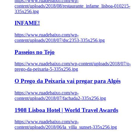
https://www.ruadebaixo.com/wp-
content/uploads/2018/08/restaurante_infame_lisboa-010215-
335x256.jpg
INFAME!
https://www.ruadebaixo.com/wp-
content/uploads/2018/07/dsc2353-335x256.jpg
Passeios no Tejo
https://www.ruadebaixo.com/wp-content/uploads/2018/07/o-
prego-da-peixaria-5-335x256.jpg
O Prego da Peixaria vai pregar para Algés
https://www.ruadebaixo.com/wp-
content/uploads/2018/07/fachada2-335x256.jpg
1908 Lisboa Hotel | World Travel Awards
https://www.ruadebaixo.com/wp-
content/uploads/2018/06/la_villa_sunset-335x256.jpg