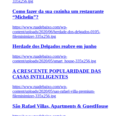
335x256.jpg
Como fazer da sua cozinha um restaurante
“Michelin”?
https://www.ruadebaixo.com/wp-
content/uploads/2020/06/herdade-dos-delgados-0105-
fileminimizer-335x256.jpg
Herdade dos Delgados reabre em junho
https://www.ruadebaixo.com/wp-
content/uploads/2020/05/smart_house-335x256.jpg
A CRESCENTE POPULARIDADE DAS
CASAS INTELIGENTES
https://www.ruadebaixo.com/wp-
content/uploads/2020/05/sao-rafael-villa-premium-
fileminimizer-335x256.jpg
São Rafael Villas, Apartments & GuestHouse