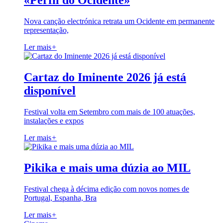
«Perfil do Ocidente»
Nova canção electrónica retrata um Ocidente em permanente
representação,
Ler mais
+
Cartaz do Iminente 2026 já está
disponível
Festival volta em Setembro com mais de 100 atuações,
instalações e expos
Ler mais
+
Pikika e mais uma dúzia ao MIL
Festival chega à décima edição com novos nomes de
Portugal, Espanha, Bra
Ler mais
+