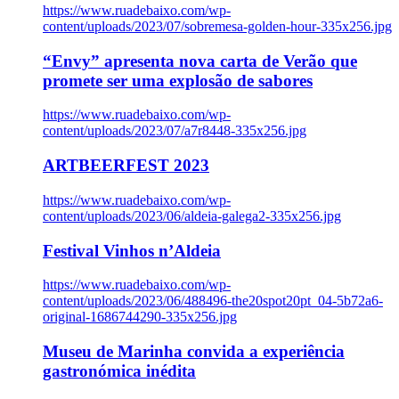
https://www.ruadebaixo.com/wp-
content/uploads/2023/07/sobremesa-golden-hour-335x256.jpg
“Envy” apresenta nova carta de Verão que
promete ser uma explosão de sabores
https://www.ruadebaixo.com/wp-
content/uploads/2023/07/a7r8448-335x256.jpg
ARTBEERFEST 2023
https://www.ruadebaixo.com/wp-
content/uploads/2023/06/aldeia-galega2-335x256.jpg
Festival Vinhos n’Aldeia
https://www.ruadebaixo.com/wp-
content/uploads/2023/06/488496-the20spot20pt_04-5b72a6-
original-1686744290-335x256.jpg
Museu de Marinha convida a experiência
gastronómica inédita