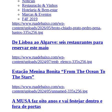
Notícias
Restauração & Vinhos
Hotelaria & Bem-estar
Marcas & Eventos
F4F 2019
https://www.ruadebaixo.com/wp-
content/uploads/2026/05/broto-chiado-prato-pedro-pena-
bastos-335x256.jpg
De Lisboa ao Algarve: seis restaurantes para
reservar este maio
https://www.ruadebaixo.com/wp-
content/uploads/2024/07/emb_elenco-335x256.jpg
Estação Menina Bonita “From The Ocean To
The Stars”
https://www.ruadebaixo.com/wp-
content/uploads/2024/05/unnamed-335x256.jpg
A MUSA faz oito anos e vai festejar dentro e
fora de portas