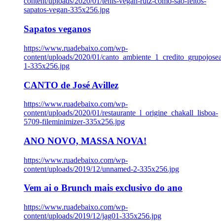
content/uploads/2020/01/tenis-vegan-rutz-como-sao-feitos-
sapatos-vegan-335x256.jpg
Sapatos veganos
https://www.ruadebaixo.com/wp-
content/uploads/2020/01/canto_ambiente_1_credito_grupojosea
1-335x256.jpg
CANTO de José Avillez
https://www.ruadebaixo.com/wp-
content/uploads/2020/01/restaurante_l_origine_chakall_lisboa-
5709-fileminimizer-335x256.jpg
ANO NOVO, MASSA NOVA!
https://www.ruadebaixo.com/wp-
content/uploads/2019/12/unnamed-2-335x256.jpg
Vem ai o Brunch mais exclusivo do ano
https://www.ruadebaixo.com/wp-
content/uploads/2019/12/jag01-335x256.jpg