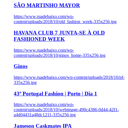
SÃO MARTINHO MAYOR
https://www.ruadebaixo.com/wp-
content/uploads/2018/10/old_fashion_week-335x256.jpg
HAVANA CLUB 7 JUNTA-SE À OLD
FASHIONED WEEK
https://www.ruadebaixo.com/wp-
content/uploads/2018/10/ginos_home-335x256.jpg
Ginos
https://www.ruadebaixo.com/wp-content/uploads/2018/10/pf-
335x256.jpg
43º Portugal Fashion | Porto | Dia 1
https://www.ruadebaixo.com/wp-
content/uploads/2018/10/webimage-490c4386-0d44-42f1-
a4d04431a48dc1211-335x256.jpg
Jameson Caskmates IPA