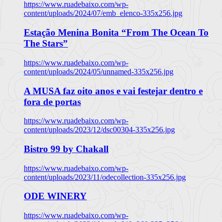
https://www.ruadebaixo.com/wp-
content/uploads/2024/07/emb_elenco-335x256.jpg
Estação Menina Bonita “From The Ocean To
The Stars”
https://www.ruadebaixo.com/wp-
content/uploads/2024/05/unnamed-335x256.jpg
A MUSA faz oito anos e vai festejar dentro e
fora de portas
https://www.ruadebaixo.com/wp-
content/uploads/2023/12/dsc00304-335x256.jpg
Bistro 99 by Chakall
https://www.ruadebaixo.com/wp-
content/uploads/2023/11/odecollection-335x256.jpg
ODE WINERY
https://www.ruadebaixo.com/wp-