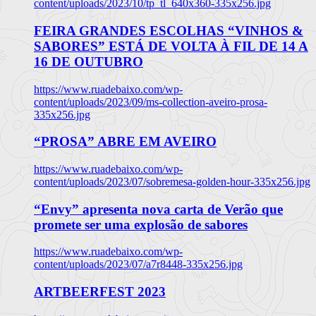
content/uploads/2023/10/tp_tl_640x360-335x256.jpg
FEIRA GRANDES ESCOLHAS “VINHOS &
SABORES” ESTÁ DE VOLTA À FIL DE 14 A
16 DE OUTUBRO
https://www.ruadebaixo.com/wp-
content/uploads/2023/09/ms-collection-aveiro-prosa-
335x256.jpg
“PROSA” ABRE EM AVEIRO
https://www.ruadebaixo.com/wp-
content/uploads/2023/07/sobremesa-golden-hour-335x256.jpg
“Envy” apresenta nova carta de Verão que
promete ser uma explosão de sabores
https://www.ruadebaixo.com/wp-
content/uploads/2023/07/a7r8448-335x256.jpg
ARTBEERFEST 2023