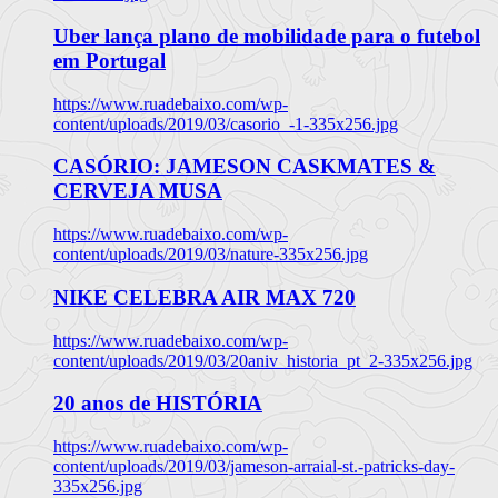
Uber lança plano de mobilidade para o futebol
em Portugal
https://www.ruadebaixo.com/wp-
content/uploads/2019/03/casorio_-1-335x256.jpg
CASÓRIO: JAMESON CASKMATES &
CERVEJA MUSA
https://www.ruadebaixo.com/wp-
content/uploads/2019/03/nature-335x256.jpg
NIKE CELEBRA AIR MAX 720
https://www.ruadebaixo.com/wp-
content/uploads/2019/03/20aniv_historia_pt_2-335x256.jpg
20 anos de HISTÓRIA
https://www.ruadebaixo.com/wp-
content/uploads/2019/03/jameson-arraial-st.-patricks-day-
335x256.jpg