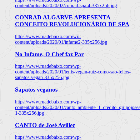
content/uploads/2020/02/conrad-spa-4-335x256.jpg
CONRAD ALGARVE APRESENTA
CONCEITO REVOLUCIONÁRIO DE SPA
https://www.ruadebaixo.com/wp-
content/uploads/2020/01/infame2-335x256.jpg
No Infame, O Chef faz Par
https://www.ruadebaixo.com/wp-
content/uploads/2020/01/tenis-vegan-rutz-como-sao-feitos-
sapatos-vegan-335x256.jpg
Sapatos veganos
https://www.ruadebaixo.com/wp-
content/uploads/2020/01/canto_ambiente_1_credito_grupojosea
1-335x256.jpg
CANTO de José Avillez
https://www.ruadebaixo.com/wp-