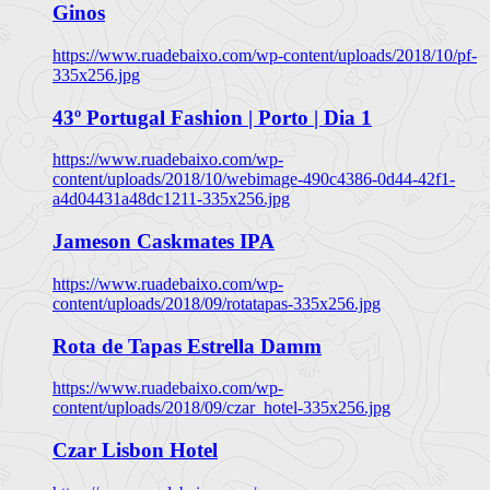
Ginos
https://www.ruadebaixo.com/wp-content/uploads/2018/10/pf-
335x256.jpg
43º Portugal Fashion | Porto | Dia 1
https://www.ruadebaixo.com/wp-
content/uploads/2018/10/webimage-490c4386-0d44-42f1-
a4d04431a48dc1211-335x256.jpg
Jameson Caskmates IPA
https://www.ruadebaixo.com/wp-
content/uploads/2018/09/rotatapas-335x256.jpg
Rota de Tapas Estrella Damm
https://www.ruadebaixo.com/wp-
content/uploads/2018/09/czar_hotel-335x256.jpg
Czar Lisbon Hotel