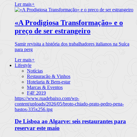
Ler mais
+
«A Prodigiosa Transformação» e o
preço de ser estrangeiro
Samir revisita a história dos trabalhadores italianos na Suíça
para perg
Ler mais
+
Lifestyle
Notícias
Restauração & Vinhos
Hotelaria & Bem-estar
Marcas & Eventos
F4F 2019
https://www.ruadebaixo.com/wp-
content/uploads/2026/05/broto-chiado-prato-pedro-pena-
bastos-335x256.jpg
De Lisboa ao Algarve: seis restaurantes para
reservar este maio