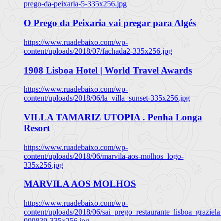
prego-da-peixaria-5-335x256.jpg
O Prego da Peixaria vai pregar para Algés
https://www.ruadebaixo.com/wp-
content/uploads/2018/07/fachada2-335x256.jpg
1908 Lisboa Hotel | World Travel Awards
https://www.ruadebaixo.com/wp-
content/uploads/2018/06/la_villa_sunset-335x256.jpg
VILLA TAMARIZ UTOPIA . Penha Longa
Resort
https://www.ruadebaixo.com/wp-
content/uploads/2018/06/marvila-aos-molhos_logo-
335x256.jpg
MARVILA AOS MOLHOS
https://www.ruadebaixo.com/wp-
content/uploads/2018/06/sai_prego_restaurante_lisboa_graziela
009839-335x256.jpg