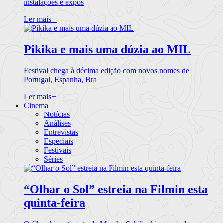
instalações e expos
Ler mais
+
Pikika e mais uma dúzia ao MIL
Festival chega à décima edição com novos nomes de
Portugal, Espanha, Bra
Ler mais
+
Cinema
Notícias
Análises
Entrevistas
Especiais
Festivais
Séries
“Olhar o Sol” estreia na Filmin esta
quinta-feira