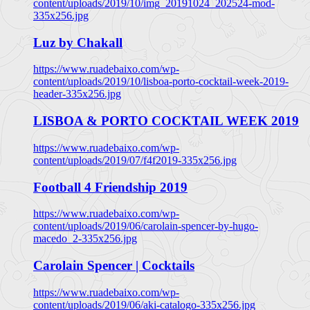
content/uploads/2019/10/img_20191024_202524-mod-
335x256.jpg
Luz by Chakall
https://www.ruadebaixo.com/wp-
content/uploads/2019/10/lisboa-porto-cocktail-week-2019-
header-335x256.jpg
LISBOA & PORTO COCKTAIL WEEK 2019
https://www.ruadebaixo.com/wp-
content/uploads/2019/07/f4f2019-335x256.jpg
Football 4 Friendship 2019
https://www.ruadebaixo.com/wp-
content/uploads/2019/06/carolain-spencer-by-hugo-
macedo_2-335x256.jpg
Carolain Spencer | Cocktails
https://www.ruadebaixo.com/wp-
content/uploads/2019/06/aki-catalogo-335x256.jpg