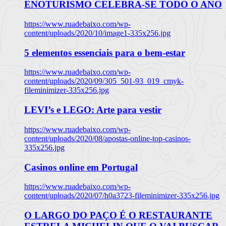
ENOTURISMO CELEBRA-SE TODO O ANO
https://www.ruadebaixo.com/wp-
content/uploads/2020/10/image1-335x256.jpg
5 elementos essenciais para o bem-estar
https://www.ruadebaixo.com/wp-
content/uploads/2020/09/305_501-93_019_cmyk-
fileminimizer-335x256.jpg
LEVI’s e LEGO: Arte para vestir
https://www.ruadebaixo.com/wp-
content/uploads/2020/08/apostas-online-top-casinos-
335x256.jpg
Casinos online em Portugal
https://www.ruadebaixo.com/wp-
content/uploads/2020/07/h0a3723-fileminimizer-335x256.jpg
O LARGO DO PAÇO É O RESTAURANTE