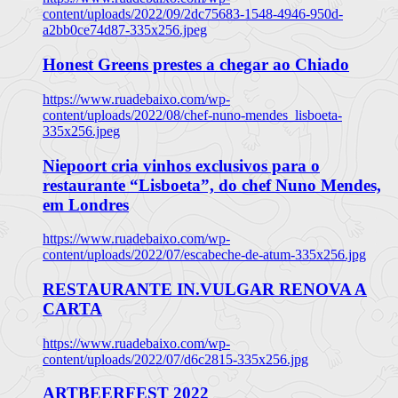
content/uploads/2022/09/2dc75683-1548-4946-950d-
a2bb0ce74d87-335x256.jpeg
Honest Greens prestes a chegar ao Chiado
https://www.ruadebaixo.com/wp-
content/uploads/2022/08/chef-nuno-mendes_lisboeta-
335x256.jpeg
Niepoort cria vinhos exclusivos para o
restaurante “Lisboeta”, do chef Nuno Mendes,
em Londres
https://www.ruadebaixo.com/wp-
content/uploads/2022/07/escabeche-de-atum-335x256.jpg
RESTAURANTE IN.VULGAR RENOVA A
CARTA
https://www.ruadebaixo.com/wp-
content/uploads/2022/07/d6c2815-335x256.jpg
ARTBEERFEST 2022