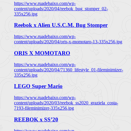
https://www.ruadebaixo.com/wp-
content/uploads/2020/04/reebok_bug_stomper_02-
335x256.jpg
Reebok x Alien U.S.C.M. Bug Stomper
https://www.ruadebaixo.com/wp-
content/uploads/2020/04/oris-x-momotaro-13-335x256.jpg
ORIS X MOMOTARO
https://www.ruadebaixo.com/wp-
content/uploads/2020/04/71360_lifestyle_01-fileminimizer-
335x256.jpg
LEGO Super Mario
https://www.ruadebaixo.com/wp-
content/uploads/2020/03/reebok_ss2020_graziela_costa-
7193-fileminimizer-335x256.jpg
REEBOK x SS’20
https://www.ruadebaixo.com/wp-