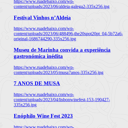
https://www.ruadebaixo.com/wp-
content/uploads/2023/06/aldeia-galega2-335x256.jpg
Festival Vinhos n’Aldeia
https://www.ruadebaixo.com/wp-
content/uploads/2023/06/488496-the20spot20pt_04-5b72a6-
original-1686744290-335x256.jpg
Museu de Marinha convida a experiência
gastronómica inédita
https://www.ruadebaixo.com/wp-
content/uploads/2023/05/musa7anos-335x256.jpg
7 ANOS DE MUSA
https://www.ruadebaixo.com/wp-
content/uploads/2023/04/lisbonwinefest-153-190427-
335x256.jpg
Enóphilo Wine Fest 2023
https://www.ruadebaixo.com/wp-