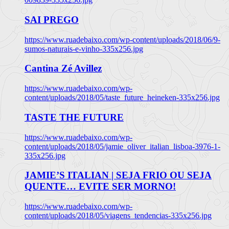
SAI PREGO
https://www.ruadebaixo.com/wp-content/uploads/2018/06/9-
sumos-naturais-e-vinho-335x256.jpg
Cantina Zé Avillez
https://www.ruadebaixo.com/wp-
content/uploads/2018/05/taste_future_heineken-335x256.jpg
TASTE THE FUTURE
https://www.ruadebaixo.com/wp-
content/uploads/2018/05/jamie_oliver_italian_lisboa-3976-1-
335x256.jpg
JAMIE’S ITALIAN | SEJA FRIO OU SEJA
QUENTE… EVITE SER MORNO!
https://www.ruadebaixo.com/wp-
content/uploads/2018/05/viagens_tendencias-335x256.jpg