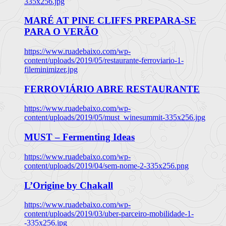
335x256.jpg
MARÉ AT PINE CLIFFS PREPARA-SE
PARA O VERÃO
https://www.ruadebaixo.com/wp-
content/uploads/2019/05/restaurante-ferroviario-1-
fileminimizer.jpg
FERROVIÁRIO ABRE RESTAURANTE
https://www.ruadebaixo.com/wp-
content/uploads/2019/05/must_winesummit-335x256.jpg
MUST – Fermenting Ideas
https://www.ruadebaixo.com/wp-
content/uploads/2019/04/sem-nome-2-335x256.png
L’Origine by Chakall
https://www.ruadebaixo.com/wp-
content/uploads/2019/03/uber-parceiro-mobilidade-1-
-335x256.jpg