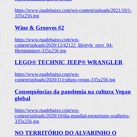
https://www.ruadebaixo.com/wp-content/uploads/2021/10/1-
335x256.jpg
Wine & Grooves #2
https://www.ruadebaixo.com/wp-
content/uploads/2020/12/42122_lifestyle_envr_04-
fileminimizer-335x256.jpg
LEGO® TECHNIC JEEP® WRANGLER
https://www.ruadebaixo.com/wp-
content/uploads/2020/11/cultura-vegan-335x256.jpg
Consequências da pandemia na cultura Vegan
global
https://www.ruadebaixo.com/wp-
content/uploads/2020/10/dia-mundial-enoturismo-soalheiro-
335x256.jpg
NO TERRITÓRIO DO ALVARINHO O