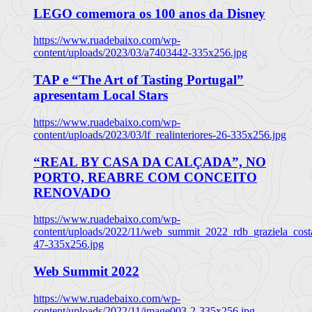
LEGO comemora os 100 anos da Disney
https://www.ruadebaixo.com/wp-
content/uploads/2023/03/a7403442-335x256.jpg
TAP e “The Art of Tasting Portugal”
apresentam Local Stars
https://www.ruadebaixo.com/wp-
content/uploads/2023/03/lf_realinteriores-26-335x256.jpg
“REAL BY CASA DA CALÇADA”, NO
PORTO, REABRE COM CONCEITO
RENOVADO
https://www.ruadebaixo.com/wp-
content/uploads/2022/11/web_summit_2022_rdb_graziela_cost
47-335x256.jpg
Web Summit 2022
https://www.ruadebaixo.com/wp-
content/uploads/2022/11/image003-2-335x256.jpg