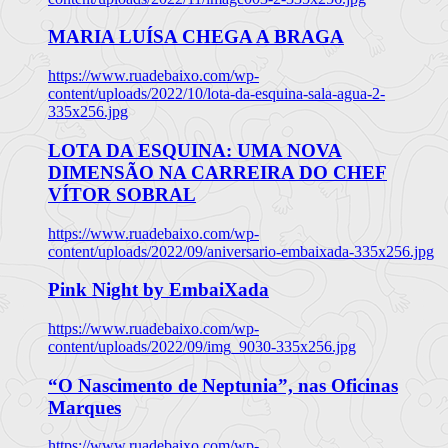
MARIA LUÍSA CHEGA A BRAGA
https://www.ruadebaixo.com/wp-
content/uploads/2022/10/lota-da-esquina-sala-agua-2-
335x256.jpg
LOTA DA ESQUINA: UMA NOVA
DIMENSÃO NA CARREIRA DO CHEF
VÍTOR SOBRAL
https://www.ruadebaixo.com/wp-
content/uploads/2022/09/aniversario-embaixada-335x256.jpg
Pink Night by EmbaiXada
https://www.ruadebaixo.com/wp-
content/uploads/2022/09/img_9030-335x256.jpg
“O Nascimento de Neptunia”, nas Oficinas
Marques
https://www.ruadebaixo.com/wp-