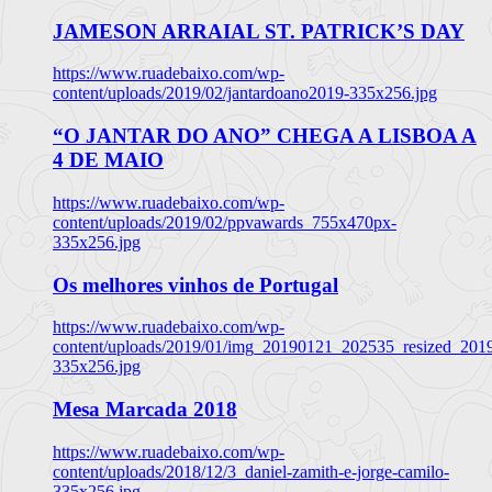
JAMESON ARRAIAL ST. PATRICK’S DAY
https://www.ruadebaixo.com/wp-
content/uploads/2019/02/jantardoano2019-335x256.jpg
“O JANTAR DO ANO” CHEGA A LISBOA A
4 DE MAIO
https://www.ruadebaixo.com/wp-
content/uploads/2019/02/ppvawards_755x470px-
335x256.jpg
Os melhores vinhos de Portugal
https://www.ruadebaixo.com/wp-
content/uploads/2019/01/img_20190121_202535_resized_20
335x256.jpg
Mesa Marcada 2018
https://www.ruadebaixo.com/wp-
content/uploads/2018/12/3_daniel-zamith-e-jorge-camilo-
335x256.jpg