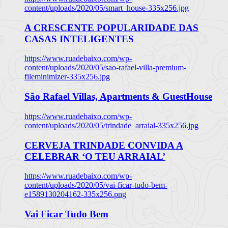
content/uploads/2020/05/smart_house-335x256.jpg
A CRESCENTE POPULARIDADE DAS
CASAS INTELIGENTES
https://www.ruadebaixo.com/wp-
content/uploads/2020/05/sao-rafael-villa-premium-
fileminimizer-335x256.jpg
São Rafael Villas, Apartments & GuestHouse
https://www.ruadebaixo.com/wp-
content/uploads/2020/05/trindade_arraial-335x256.jpg
CERVEJA TRINDADE CONVIDA A
CELEBRAR ‘O TEU ARRAIAL’
https://www.ruadebaixo.com/wp-
content/uploads/2020/05/vai-ficar-tudo-bem-
e1589130204162-335x256.png
Vai Ficar Tudo Bem