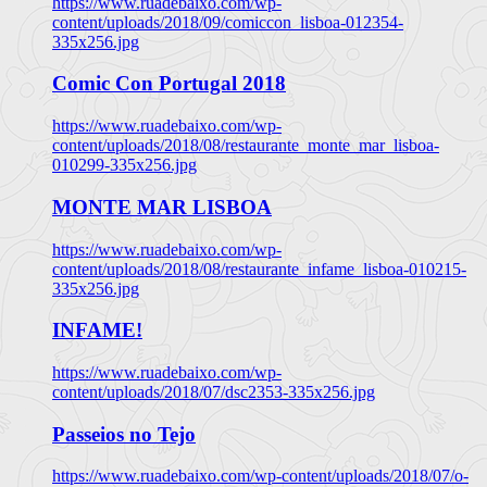
https://www.ruadebaixo.com/wp-
content/uploads/2018/09/comiccon_lisboa-012354-
335x256.jpg
Comic Con Portugal 2018
https://www.ruadebaixo.com/wp-
content/uploads/2018/08/restaurante_monte_mar_lisboa-
010299-335x256.jpg
MONTE MAR LISBOA
https://www.ruadebaixo.com/wp-
content/uploads/2018/08/restaurante_infame_lisboa-010215-
335x256.jpg
INFAME!
https://www.ruadebaixo.com/wp-
content/uploads/2018/07/dsc2353-335x256.jpg
Passeios no Tejo
https://www.ruadebaixo.com/wp-content/uploads/2018/07/o-