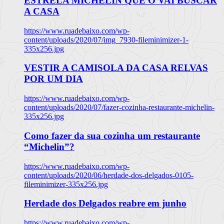
ESTRELA MICHELIN QUE O VAI BUSCAR
A CASA
https://www.ruadebaixo.com/wp-
content/uploads/2020/07/img_7930-fileminimizer-1-
335x256.jpg
VESTIR A CAMISOLA DA CASA RELVAS
POR UM DIA
https://www.ruadebaixo.com/wp-
content/uploads/2020/07/fazer-cozinha-restaurante-michelin-
335x256.jpg
Como fazer da sua cozinha um restaurante
“Michelin”?
https://www.ruadebaixo.com/wp-
content/uploads/2020/06/herdade-dos-delgados-0105-
fileminimizer-335x256.jpg
Herdade dos Delgados reabre em junho
https://www.ruadebaixo.com/wp-