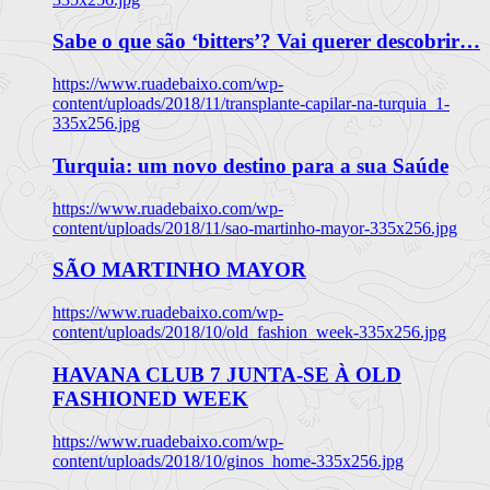
Sabe o que são ‘bitters’? Vai querer descobrir…
https://www.ruadebaixo.com/wp-
content/uploads/2018/11/transplante-capilar-na-turquia_1-
335x256.jpg
Turquia: um novo destino para a sua Saúde
https://www.ruadebaixo.com/wp-
content/uploads/2018/11/sao-martinho-mayor-335x256.jpg
SÃO MARTINHO MAYOR
https://www.ruadebaixo.com/wp-
content/uploads/2018/10/old_fashion_week-335x256.jpg
HAVANA CLUB 7 JUNTA-SE À OLD
FASHIONED WEEK
https://www.ruadebaixo.com/wp-
content/uploads/2018/10/ginos_home-335x256.jpg