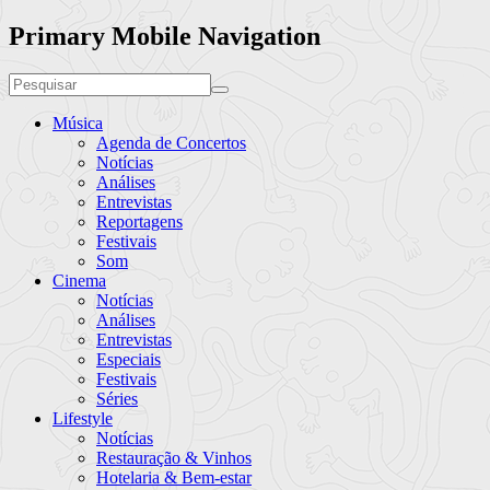
Primary Mobile Navigation
Música
Agenda de Concertos
Notícias
Análises
Entrevistas
Reportagens
Festivais
Som
Cinema
Notícias
Análises
Entrevistas
Especiais
Festivais
Séries
Lifestyle
Notícias
Restauração & Vinhos
Hotelaria & Bem-estar