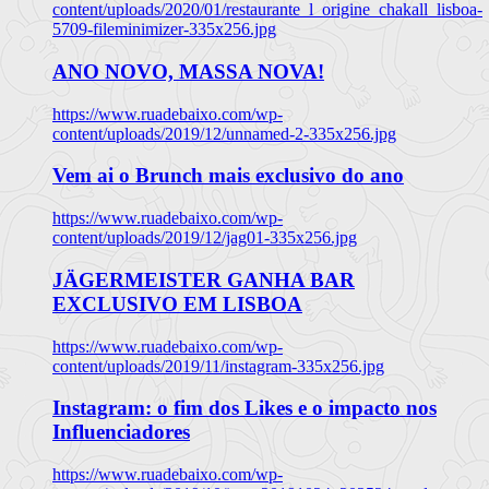
content/uploads/2020/01/restaurante_l_origine_chakall_lisboa-
5709-fileminimizer-335x256.jpg
ANO NOVO, MASSA NOVA!
https://www.ruadebaixo.com/wp-
content/uploads/2019/12/unnamed-2-335x256.jpg
Vem ai o Brunch mais exclusivo do ano
https://www.ruadebaixo.com/wp-
content/uploads/2019/12/jag01-335x256.jpg
JÄGERMEISTER GANHA BAR
EXCLUSIVO EM LISBOA
https://www.ruadebaixo.com/wp-
content/uploads/2019/11/instagram-335x256.jpg
Instagram: o fim dos Likes e o impacto nos
Influenciadores
https://www.ruadebaixo.com/wp-