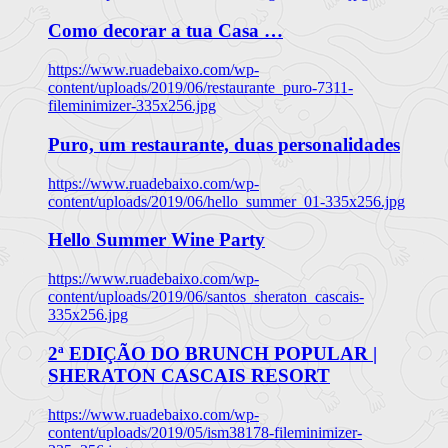
Como decorar a tua Casa …
https://www.ruadebaixo.com/wp-
content/uploads/2019/06/restaurante_puro-7311-
fileminimizer-335x256.jpg
Puro, um restaurante, duas personalidades
https://www.ruadebaixo.com/wp-
content/uploads/2019/06/hello_summer_01-335x256.jpg
Hello Summer Wine Party
https://www.ruadebaixo.com/wp-
content/uploads/2019/06/santos_sheraton_cascais-
335x256.jpg
2ª EDIÇÃO DO BRUNCH POPULAR |
SHERATON CASCAIS RESORT
https://www.ruadebaixo.com/wp-
content/uploads/2019/05/ism38178-fileminimizer-