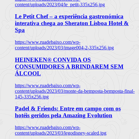
content/uploads/2023/04/le_petit-335x256.jpg
Le Petit Chef – a experiência gastronómica
interativa chega ao Sheraton Lisboa Hotel &
Spa
https://www.ruadebaixo.com/wp-
content/uploads/2023/03/image004-2-335x256.jpg
HEINEKEN® CONVIDA OS
CONSUMIDORES A BRINDAREM SEM
ÁLCOOL
https://www.ruadebaixo.com/wp-
content/uploads/2023/03/monte-da-bemposta-bemposta-final-
145-335x256.jpg
Padel & Friends: Entre em campo com os
hotéis geridos pela Amazing Evolution
https://www.ruadebaixo.com/wp-
content/uploads/2023/03/legodisney-scaled.jpg