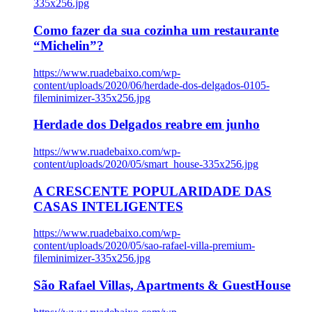
335x256.jpg
Como fazer da sua cozinha um restaurante
“Michelin”?
https://www.ruadebaixo.com/wp-
content/uploads/2020/06/herdade-dos-delgados-0105-
fileminimizer-335x256.jpg
Herdade dos Delgados reabre em junho
https://www.ruadebaixo.com/wp-
content/uploads/2020/05/smart_house-335x256.jpg
A CRESCENTE POPULARIDADE DAS
CASAS INTELIGENTES
https://www.ruadebaixo.com/wp-
content/uploads/2020/05/sao-rafael-villa-premium-
fileminimizer-335x256.jpg
São Rafael Villas, Apartments & GuestHouse