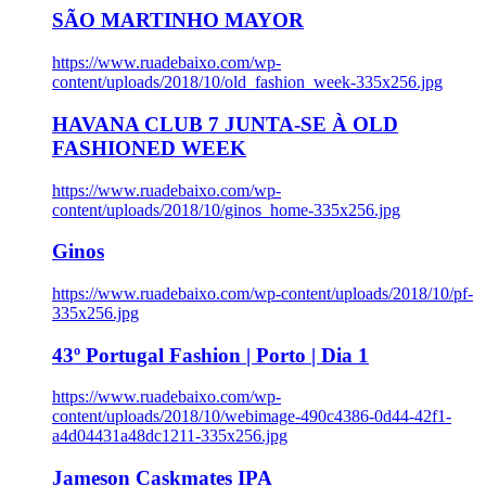
SÃO MARTINHO MAYOR
https://www.ruadebaixo.com/wp-
content/uploads/2018/10/old_fashion_week-335x256.jpg
HAVANA CLUB 7 JUNTA-SE À OLD
FASHIONED WEEK
https://www.ruadebaixo.com/wp-
content/uploads/2018/10/ginos_home-335x256.jpg
Ginos
https://www.ruadebaixo.com/wp-content/uploads/2018/10/pf-
335x256.jpg
43º Portugal Fashion | Porto | Dia 1
https://www.ruadebaixo.com/wp-
content/uploads/2018/10/webimage-490c4386-0d44-42f1-
a4d04431a48dc1211-335x256.jpg
Jameson Caskmates IPA