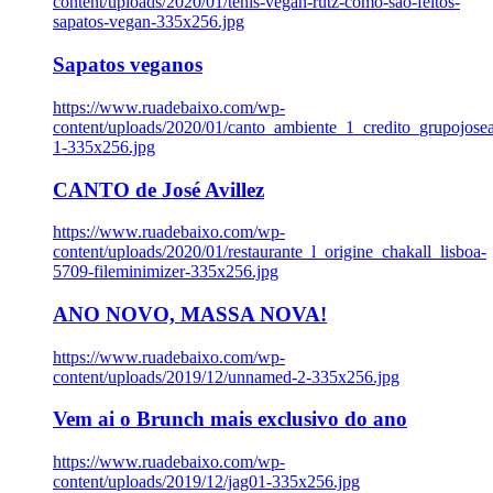
content/uploads/2020/01/tenis-vegan-rutz-como-sao-feitos-
sapatos-vegan-335x256.jpg
Sapatos veganos
https://www.ruadebaixo.com/wp-
content/uploads/2020/01/canto_ambiente_1_credito_grupojosea
1-335x256.jpg
CANTO de José Avillez
https://www.ruadebaixo.com/wp-
content/uploads/2020/01/restaurante_l_origine_chakall_lisboa-
5709-fileminimizer-335x256.jpg
ANO NOVO, MASSA NOVA!
https://www.ruadebaixo.com/wp-
content/uploads/2019/12/unnamed-2-335x256.jpg
Vem ai o Brunch mais exclusivo do ano
https://www.ruadebaixo.com/wp-
content/uploads/2019/12/jag01-335x256.jpg