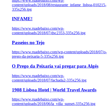
https://www.ruadebaixo.com/wp-
content/uploads/2018/08/restaurante_infame_lisboa-010215-
335x256.jpg
INFAME!
https://www.ruadebaixo.com/wp-
content/uploads/2018/07/dsc2353-335x256.jpg
Passeios no Tejo
https://www.ruadebaixo.com/wp-content/uploads/2018/07/o-
prego-da-peixaria-5-335x256.jpg
O Prego da Peixaria vai pregar para Algés
https://www.ruadebaixo.com/wp-
content/uploads/2018/07/fachada2-335x256.jpg
1908 Lisboa Hotel | World Travel Awards
https://www.ruadebaixo.com/wp-
content/uploads/2018/06/la_villa_sunset-335x256.jpg