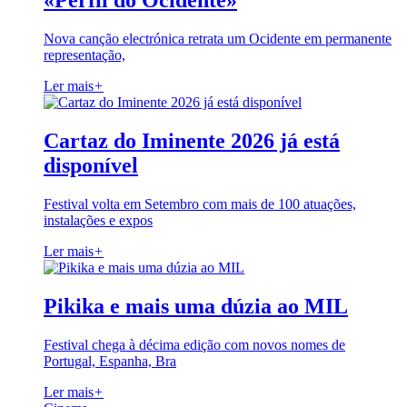
«Perfil do Ocidente»
Nova canção electrónica retrata um Ocidente em permanente
representação,
Ler mais
+
Cartaz do Iminente 2026 já está
disponível
Festival volta em Setembro com mais de 100 atuações,
instalações e expos
Ler mais
+
Pikika e mais uma dúzia ao MIL
Festival chega à décima edição com novos nomes de
Portugal, Espanha, Bra
Ler mais
+