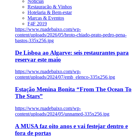
Notícias
Restauração & Vinhos
Hotelaria & Bem-estar
Marcas & Eventos
F4F 2019
https://www.ruadebaixo.com/wp-
content/uploads/2026/05/broto-chiado-prato-pedro-pena-
bastos-335x256.jpg
De Lisboa ao Algarve: seis restaurantes para
reservar este maio
https://www.ruadebaixo.com/wp-
content/uploads/2024/07/emb_elenco-335x256.jpg
Estação Menina Bonita “From The Ocean To
The Stars”
https://www.ruadebaixo.com/wp-
content/uploads/2024/05/unnamed-335x256.jpg
A MUSA faz oito anos e vai festejar dentro e
fora de portas