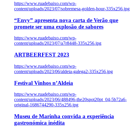
https://www.ruadebaixo.com/wp-
content/uploads/2023/07/sobremesa-golden-hour-335x256.jpg
“Envy” apresenta nova carta de Verão que
promete ser uma explosão de sabores
https://www.ruadebaixo.com/wp-
content/uploads/2023/07/a7r8448-335x256.jpg
ARTBEERFEST 2023
https://www.ruadebaixo.com/wp-
content/uploads/2023/06/aldeia-galega2-335x256.jpg
Festival Vinhos n’Aldeia
https://www.ruadebaixo.com/wp-
content/uploads/2023/06/488496-the20spot20pt_04-5b72a6-
original-1686744290-335x256.jpg
Museu de Marinha convida a experiência
gastronómica inédita