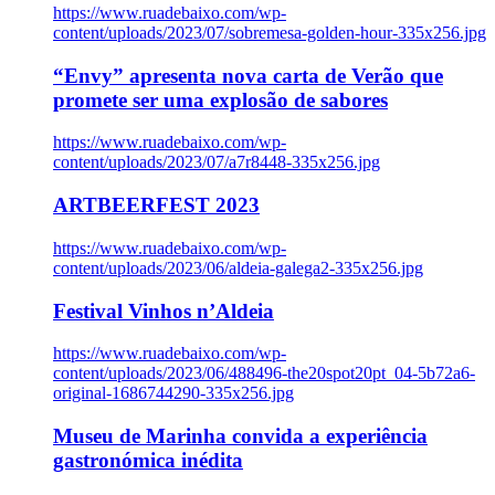
https://www.ruadebaixo.com/wp-
content/uploads/2023/07/sobremesa-golden-hour-335x256.jpg
“Envy” apresenta nova carta de Verão que
promete ser uma explosão de sabores
https://www.ruadebaixo.com/wp-
content/uploads/2023/07/a7r8448-335x256.jpg
ARTBEERFEST 2023
https://www.ruadebaixo.com/wp-
content/uploads/2023/06/aldeia-galega2-335x256.jpg
Festival Vinhos n’Aldeia
https://www.ruadebaixo.com/wp-
content/uploads/2023/06/488496-the20spot20pt_04-5b72a6-
original-1686744290-335x256.jpg
Museu de Marinha convida a experiência
gastronómica inédita