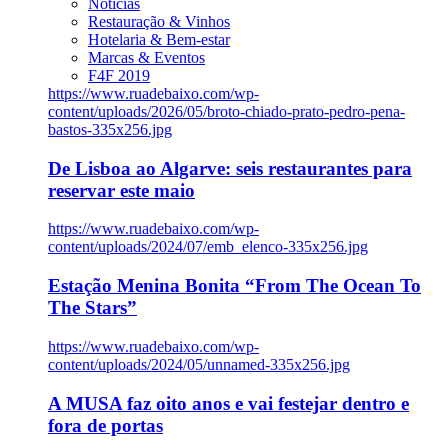
Notícias
Restauração & Vinhos
Hotelaria & Bem-estar
Marcas & Eventos
F4F 2019
https://www.ruadebaixo.com/wp-
content/uploads/2026/05/broto-chiado-prato-pedro-pena-
bastos-335x256.jpg
De Lisboa ao Algarve: seis restaurantes para
reservar este maio
https://www.ruadebaixo.com/wp-
content/uploads/2024/07/emb_elenco-335x256.jpg
Estação Menina Bonita “From The Ocean To
The Stars”
https://www.ruadebaixo.com/wp-
content/uploads/2024/05/unnamed-335x256.jpg
A MUSA faz oito anos e vai festejar dentro e
fora de portas