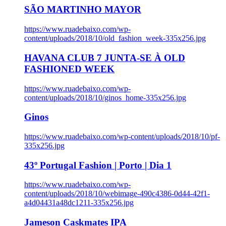
SÃO MARTINHO MAYOR
https://www.ruadebaixo.com/wp-
content/uploads/2018/10/old_fashion_week-335x256.jpg
HAVANA CLUB 7 JUNTA-SE À OLD
FASHIONED WEEK
https://www.ruadebaixo.com/wp-
content/uploads/2018/10/ginos_home-335x256.jpg
Ginos
https://www.ruadebaixo.com/wp-content/uploads/2018/10/pf-
335x256.jpg
43º Portugal Fashion | Porto | Dia 1
https://www.ruadebaixo.com/wp-
content/uploads/2018/10/webimage-490c4386-0d44-42f1-
a4d04431a48dc1211-335x256.jpg
Jameson Caskmates IPA