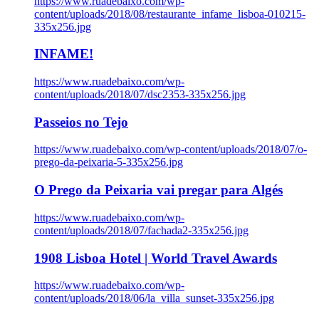
https://www.ruadebaixo.com/wp-
content/uploads/2018/08/restaurante_infame_lisboa-010215-
335x256.jpg
INFAME!
https://www.ruadebaixo.com/wp-
content/uploads/2018/07/dsc2353-335x256.jpg
Passeios no Tejo
https://www.ruadebaixo.com/wp-content/uploads/2018/07/o-
prego-da-peixaria-5-335x256.jpg
O Prego da Peixaria vai pregar para Algés
https://www.ruadebaixo.com/wp-
content/uploads/2018/07/fachada2-335x256.jpg
1908 Lisboa Hotel | World Travel Awards
https://www.ruadebaixo.com/wp-
content/uploads/2018/06/la_villa_sunset-335x256.jpg