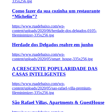
335x256.jpg
Como fazer da sua cozinha um restaurante
“Michelin”?
https://www.ruadebaixo.com/wp-
content/uploads/2020/06/herdade-dos-delgados-0105-
fileminimizer-335x256.jpg
Herdade dos Delgados reabre em junho
https://www.ruadebaixo.com/wp-
content/uploads/2020/05/smart_house-335x256.jpg
A CRESCENTE POPULARIDADE DAS
CASAS INTELIGENTES
https://www.ruadebaixo.com/wp-
content/uploads/2020/05/sao-rafael-villa-premium-
fileminimizer-335x256.jpg
São Rafael Villas, Apartments & GuestHouse