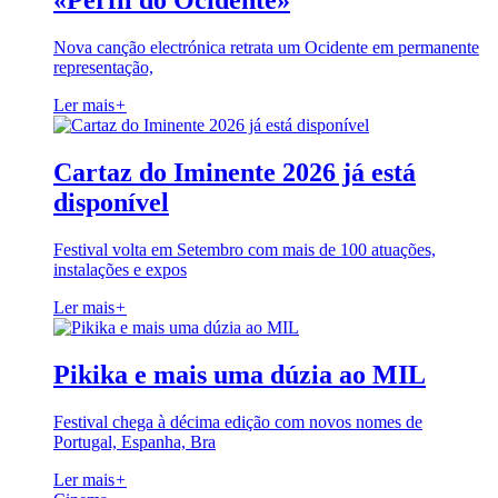
«Perfil do Ocidente»
Nova canção electrónica retrata um Ocidente em permanente
representação,
Ler mais
+
Cartaz do Iminente 2026 já está
disponível
Festival volta em Setembro com mais de 100 atuações,
instalações e expos
Ler mais
+
Pikika e mais uma dúzia ao MIL
Festival chega à décima edição com novos nomes de
Portugal, Espanha, Bra
Ler mais
+