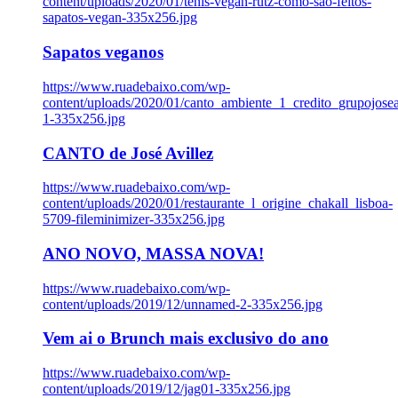
content/uploads/2020/01/tenis-vegan-rutz-como-sao-feitos-
sapatos-vegan-335x256.jpg
Sapatos veganos
https://www.ruadebaixo.com/wp-
content/uploads/2020/01/canto_ambiente_1_credito_grupojosea
1-335x256.jpg
CANTO de José Avillez
https://www.ruadebaixo.com/wp-
content/uploads/2020/01/restaurante_l_origine_chakall_lisboa-
5709-fileminimizer-335x256.jpg
ANO NOVO, MASSA NOVA!
https://www.ruadebaixo.com/wp-
content/uploads/2019/12/unnamed-2-335x256.jpg
Vem ai o Brunch mais exclusivo do ano
https://www.ruadebaixo.com/wp-
content/uploads/2019/12/jag01-335x256.jpg