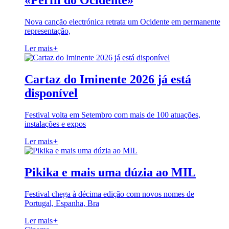
«Perfil do Ocidente»
Nova canção electrónica retrata um Ocidente em permanente
representação,
Ler mais
+
Cartaz do Iminente 2026 já está
disponível
Festival volta em Setembro com mais de 100 atuações,
instalações e expos
Ler mais
+
Pikika e mais uma dúzia ao MIL
Festival chega à décima edição com novos nomes de
Portugal, Espanha, Bra
Ler mais
+