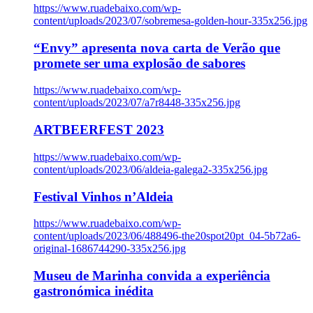
https://www.ruadebaixo.com/wp-
content/uploads/2023/07/sobremesa-golden-hour-335x256.jpg
“Envy” apresenta nova carta de Verão que
promete ser uma explosão de sabores
https://www.ruadebaixo.com/wp-
content/uploads/2023/07/a7r8448-335x256.jpg
ARTBEERFEST 2023
https://www.ruadebaixo.com/wp-
content/uploads/2023/06/aldeia-galega2-335x256.jpg
Festival Vinhos n’Aldeia
https://www.ruadebaixo.com/wp-
content/uploads/2023/06/488496-the20spot20pt_04-5b72a6-
original-1686744290-335x256.jpg
Museu de Marinha convida a experiência
gastronómica inédita