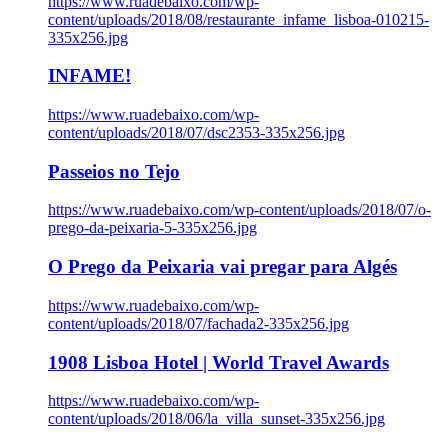
https://www.ruadebaixo.com/wp-
content/uploads/2018/08/restaurante_infame_lisboa-010215-
335x256.jpg
INFAME!
https://www.ruadebaixo.com/wp-
content/uploads/2018/07/dsc2353-335x256.jpg
Passeios no Tejo
https://www.ruadebaixo.com/wp-content/uploads/2018/07/o-
prego-da-peixaria-5-335x256.jpg
O Prego da Peixaria vai pregar para Algés
https://www.ruadebaixo.com/wp-
content/uploads/2018/07/fachada2-335x256.jpg
1908 Lisboa Hotel | World Travel Awards
https://www.ruadebaixo.com/wp-
content/uploads/2018/06/la_villa_sunset-335x256.jpg