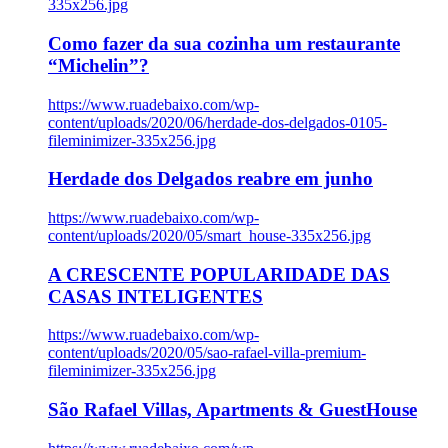
335x256.jpg
Como fazer da sua cozinha um restaurante
“Michelin”?
https://www.ruadebaixo.com/wp-
content/uploads/2020/06/herdade-dos-delgados-0105-
fileminimizer-335x256.jpg
Herdade dos Delgados reabre em junho
https://www.ruadebaixo.com/wp-
content/uploads/2020/05/smart_house-335x256.jpg
A CRESCENTE POPULARIDADE DAS
CASAS INTELIGENTES
https://www.ruadebaixo.com/wp-
content/uploads/2020/05/sao-rafael-villa-premium-
fileminimizer-335x256.jpg
São Rafael Villas, Apartments & GuestHouse