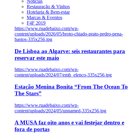
Notícias
Restauração & Vinhos
Hotelaria & Bem-estar
Marcas & Eventos
F4F 2019
https://www.ruadebaixo.com/wp-
content/uploads/2026/05/broto-chiado-prato-pedro-pena-
bastos-335x256.jpg
De Lisboa ao Algarve: seis restaurantes para
reservar este maio
https://www.ruadebaixo.com/wp-
content/uploads/2024/07/emb_elenco-335x256.jpg
Estação Menina Bonita “From The Ocean To
The Stars”
https://www.ruadebaixo.com/wp-
content/uploads/2024/05/unnamed-335x256.jpg
A MUSA faz oito anos e vai festejar dentro e
fora de portas