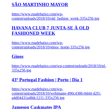
SÃO MARTINHO MAYOR
https://www.ruadebaixo.com/wp-
content/uploads/2018/10/old_fashion_week-335x256.jpg
HAVANA CLUB 7 JUNTA-SE À OLD
FASHIONED WEEK
https://www.ruadebaixo.com/wp-
content/uploads/2018/10/ginos_home-335x256.jpg
Ginos
https://www.ruadebaixo.com/wp-content/uploads/2018/10/pf-
335x256.jpg
43º Portugal Fashion | Porto | Dia 1
https://www.ruadebaixo.com/wp-
content/uploads/2018/10/webimage-490c4386-0d44-42f1-
a4d04431a48dc1211-335x256.jpg
Jameson Caskmates IPA