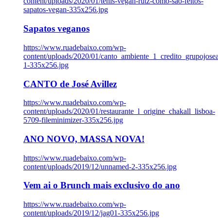
content/uploads/2020/01/tenis-vegan-rutz-como-sao-feitos-
sapatos-vegan-335x256.jpg
Sapatos veganos
https://www.ruadebaixo.com/wp-
content/uploads/2020/01/canto_ambiente_1_credito_grupojosea
1-335x256.jpg
CANTO de José Avillez
https://www.ruadebaixo.com/wp-
content/uploads/2020/01/restaurante_l_origine_chakall_lisboa-
5709-fileminimizer-335x256.jpg
ANO NOVO, MASSA NOVA!
https://www.ruadebaixo.com/wp-
content/uploads/2019/12/unnamed-2-335x256.jpg
Vem ai o Brunch mais exclusivo do ano
https://www.ruadebaixo.com/wp-
content/uploads/2019/12/jag01-335x256.jpg